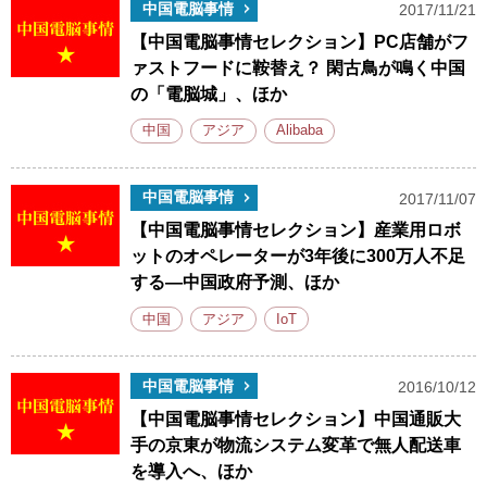
中国電脳事情
2017/11/21
【中国電脳事情セレクション】PC店舗がフ
ァストフードに鞍替え？ 閑古鳥が鳴く中国
の「電脳城」、ほか
中国
アジア
Alibaba
中国電脳事情
2017/11/07
【中国電脳事情セレクション】産業用ロボ
ットのオペレーターが3年後に300万人不足
する―中国政府予測、ほか
中国
アジア
IoT
中国電脳事情
2016/10/12
【中国電脳事情セレクション】中国通販大
手の京東が物流システム変革で無人配送車
を導入へ、ほか