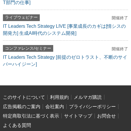
T部門の仕事]
ライブウェビナー
開催終了
IT Leaders Tech Strategy LIVE [事業成長のカギは[情シスの
開発力] 生成AI時代のシステム開発]
コンファレンス/セミナー
開催終了
IT Leaders Tech Strategy [前提のゼロトラスト、不断のサイ
バーハイジーン]
このサイトについて
利用規約
メルマガ購読
広告掲載のご案内
会社案内
プライバシーポリシー
特定商取引法に基づく表示
サイトマップ
お問合せ
よくある質問