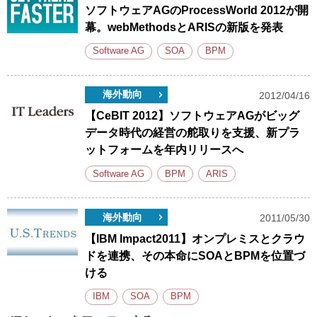
ソフトウェアAGのProcessWorld 2012が開
幕。webMethodsとARISの新版を発表
Software AG
SOA
BPM
海外動向
2012/04/16
【CeBIT 2012】ソフトウェアAGがビッグ
データ時代の経営の舵取りを支援、新プラ
ットフォームを年内リリースへ
Software AG
BPM
ARIS
海外動向
2011/05/30
【IBM Impact2011】オンプレミスとクラウ
ドを連携、その本命にSOAとBPMを位置づ
ける
IBM
SOA
BPM