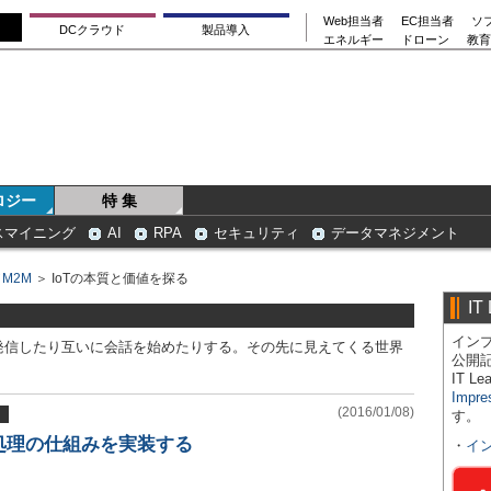
Web担当者
EC担当者
ソ
DCクラウド
製品導入
エネルギー
ドローン
教育
ロジー
特 集
スマイニング
AI
RPA
セキュリティ
データマネジメント
／M2M
＞ IoTの本質と価値を探る
IT
インプ
発信したり互いに会話を始めたりする。その先に見えてくる世界
公開
IT 
Impre
(2016/01/08)
す。
タ処理の仕組みを実装する
・
イ