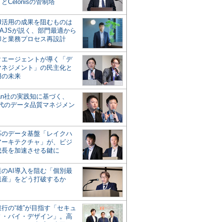
とCelonisの管制塔
AI活用の成果を阻むものは
AJSが説く、部門最適から
却と業務プロセス再設計
タエージェントが導く「デ
マネジメント」の民主化と
用の未来
san社の実践知に基づく、
時代のデータ品質マネジメン
対応のデータ基盤「レイクハ
アーキテクチャ」が、ビジ
成長を加速させる鍵に
業のAI導入を阻む「個別最
遺産」をどう打破するか
行の“雄”が目指す「セキュ
ィ・バイ・デザイン」。高