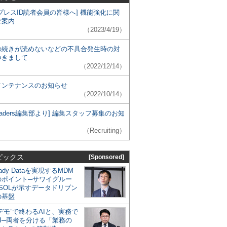
プレスID読者会員の皆様へ] 機能強化に関
ご案内
（2023/4/19）
の続きが読めないなどの不具合発生時の対
つきまして
（2022/12/14）
メンテナンスのお知らせ
（2022/10/14）
 Leaders編集部より] 編集スタッフ募集のお知
（Recruiting）
ピックス
[Sponsored]
eady Dataを実現するMDM
のポイント─サワイグルー
SOLが示すデータドリブン
の基盤
デモ”で終わるAIと、実務で
I─両者を分ける「業務の