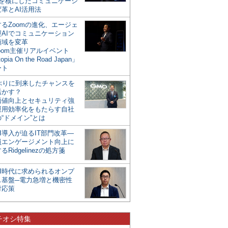
mを核にしたコミュニケーシ
革とAI活用法
るZoomの進化、エージェ
型AIでコミュニケーション
領域を変革
oom主催リアルイベント
opia On the Road Japan」
ート
年ぶりに到来したチャンスを
活かす？
価値向上とセキュリティ強
運用効率化をもたらす自社
“ドメイン”とは
I導入が迫るIT部門改革―
員エンゲージメント向上に
るRidgelinezの処方箋
AI時代に求められるオンプ
ス基盤─電力急増と機密性
対応策
チオシ特集