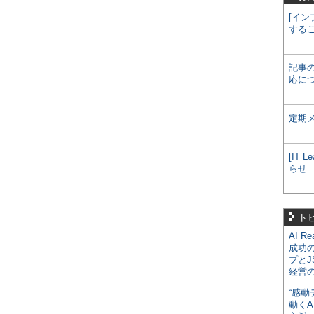
[イン
する
記事
応に
定期
[IT
らせ
ト
AI R
成功
プとJ
経営
“感動
動くA