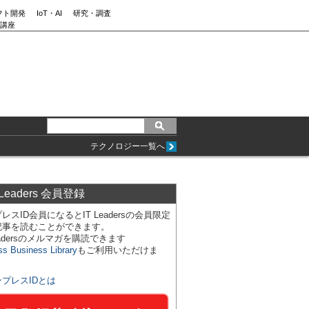
フト開発
IoT・AI
研究・調査
講座
テクノロジー一覧へ
 Leaders 会員登録
レスID会員になるとIT Leadersの会員限定
記事を読むことができます。
Leadersのメルマガを購読できます
ss Business Library
もご利用いただけま
ンプレスIDとは