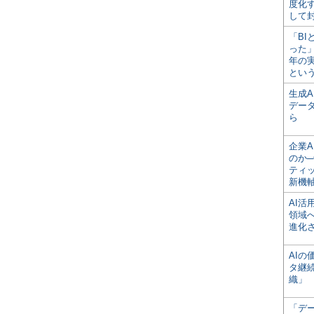
度化
して
「BI
った
年の
とい
生成
デー
ら
企業A
のか─
ティ
新機
AI
領域
進化
AI
タ継
織」
「デ