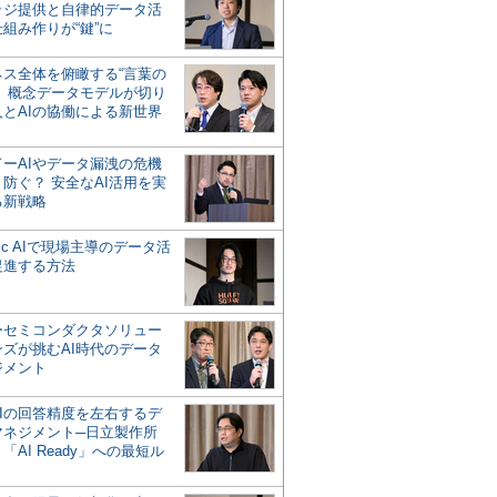
ッジ提供と自律的データ活
組み作りが“鍵”に
ネス全体を俯瞰する“言葉の
”、概念データモデルが切り
人とAIの協働による新世界
？
ドーAIやデータ漏洩の危機
防ぐ？ 安全なAI活用を実
る新戦略
ntic AIで現場主導のデータ活
促進する方法
ーセミコンダクタソリュー
ンズが挑むAI時代のデータ
ジメント
AIの回答精度を左右するデ
マネジメント─日立製作所
「AI Ready」への最短ル