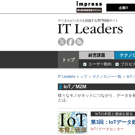
企業IT
デジタルビジネスを加速する専門情報サイト
経営課題
テクノ
トップ
ユーザー動向
プロセ
IT Leaders トップ
＞
テクノロジー一覧
＞
IoT
IoT／M2M
様々なモノがネットにつながり、データを
とは。
IoTの本質と価値を探る
第3回：IoTデー
IoT
/
データセンター