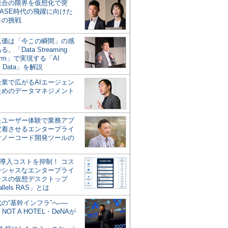
統合の限界を仮想化で突
ASE時代の飛躍に向けた
キの挑戦
の真価は「今この瞬間」の感
。「Data Streaming
form」で実現する「AI
y Data」を解説
企業で広がるAIエージェン
ためのデータマネジメント
？
たユーザー体験で業務アプ
定着させるエンタープライ
けノーコード開発ツールの
の導入コストを抑制！ コス
ンシャスなエンタープライ
ラスの仮想デスクトップ
allels RAS」とは
代の“基幹インフラ”へ──
NOT A HOTEL・DeNAが