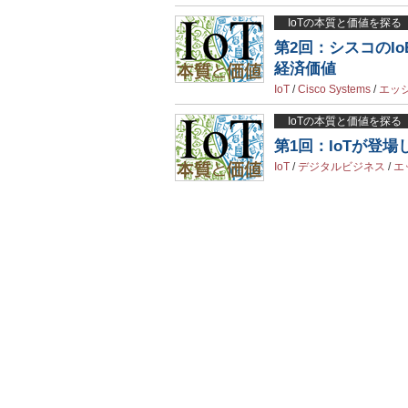
IoTの本質と価値を探る
第2回：シスコのI
経済価値
IoT
/
Cisco Systems
/
エッ
IoTの本質と価値を探る
第1回：IoTが登
IoT
/
デジタルビジネス
/
エ