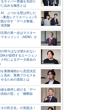
するサイバー脅威を先回り
封じ込める極意とは
とAI、ぶつかる壁は同じだ
」─東急レクリエーション5
実践が示す「データ整備」
う現実解
AI活用の第一歩はマスター
タマネジメント（MDM）か
Iの95％はなぜ使われない
Qlikが提唱するエージェン
ックAIによるデータ統合の
軸
活用を業務補助から意思決定
へと高め、業務プロセスを
させるための道筋とは
の価値を維持し続ける「デー
続供給の型」と「横断組
ータの民主化」の実践法！