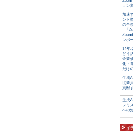
Zoo
ョン変
加速す
ント
の全
─「Z
Zoomt
レポ
14
どう
企業
化・
だけの
生成A
従業
貢献す
生成
レミ
への
イ