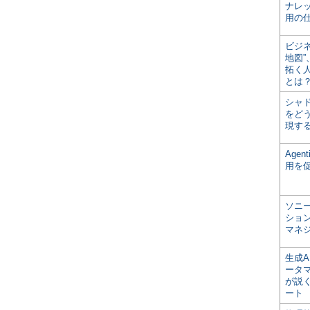
ナレ
用の仕
ビジ
地図
拓く
とは
シャ
をどう
現す
Age
用を
ソニ
ショ
マネ
生成
ータ
が説く
ート