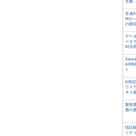
文脈」
生成
何か─
の脱
デー
ータ
AI活
San
AX
ト
AI
ウス
ネス
製造
適の
信託銀
リテ