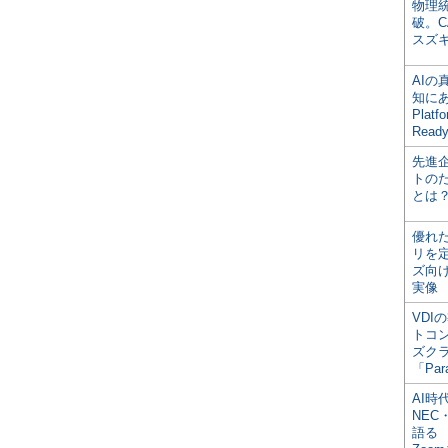
物理
破。C
スズ
AI
知にある
Plat
Read
先進
トの
とは
優れ
リを
ズ向
実像
VDI
トコ
ズク
「Par
AI時
NEC・
語る