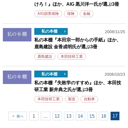
けろ！』ほか、AIG 黒川洋一氏が選ぶ3冊
AIG損害保険
保険
金融
私の本棚
2008/11/25
私の本棚『本田宗一郎からの手紙』ほか、
鹿島建設 金香成明氏が選ぶ3冊
鹿島建設
本田技研工業
私の本棚
2008/10/23
私の本棚『失敗学のすすめ』ほか、本田技
研工業 新井典之氏が選ぶ3冊
本田技研工業
製造
自動車
17
1
…
12
13
14
15
16
<
前へ