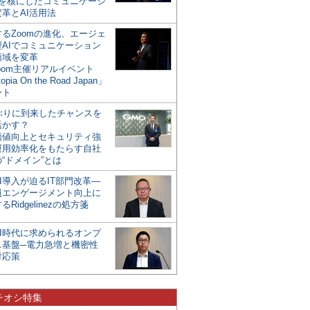
mを核にしたコミュニケーシ
革とAI活用法
るZoomの進化、エージェ
型AIでコミュニケーション
領域を変革
oom主催リアルイベント
opia On the Road Japan」
ート
年ぶりに到来したチャンスを
活かす？
価値向上とセキュリティ強
運用効率化をもたらす自社
“ドメイン”とは
I導入が迫るIT部門改革―
員エンゲージメント向上に
るRidgelinezの処方箋
AI時代に求められるオンプ
ス基盤─電力急増と機密性
対応策
チオシ特集