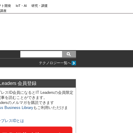
フト開発
IoT・AI
研究・調査
講座
テクノロジー一覧へ
 Leaders 会員登録
レスID会員になるとIT Leadersの会員限定
記事を読むことができます。
Leadersのメルマガを購読できます
ss Business Library
もご利用いただけま
ンプレスIDとは