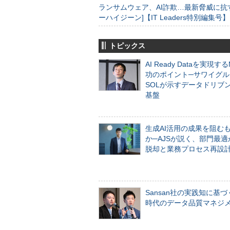
ランサムウェア、AI詐欺…最新脅威に抗
ーハイジーン]【IT Leaders特別編集号】
トピックス
AI Ready Dataを実現す
功のポイント─サワイグル
SOLが示すデータドリブ
基盤
生成AI活用の成果を阻む
か─AJSが説く、部門最適
脱却と業務プロセス再設
Sansan社の実践知に基づ
時代のデータ品質マネジ