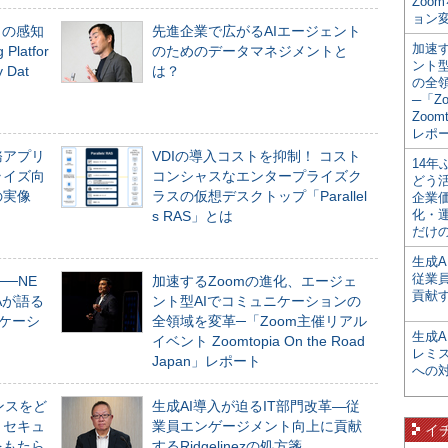
Zoo
ョン変
」の感知
先進企業で広がるAIエージェント
加速す
Platfor
のためのデータマネジメントと
ント
Dat
は？
の全
─「Z
Zoomt
レポ
務アプリ
VDIの導入コストを抑制！ コスト
14
ライズ向
コンシャスなエンタープライズク
どう
の実像
ラスの仮想デスクトップ「Parallel
企業
化・
s RAS」とは
だけの
生成A
従業
──NE
加速するZoomの進化、エージェ
貢献す
NAが語る
ント型AIでコミュニケーションの
ニケーシ
全領域を変革─「Zoom主催リアル
生成
イベント Zoomtopia On the Road
レミ
Japan」レポート
への
ンスをど
生成AI導入が迫るIT部門改革―従
とセキュ
業員エンゲージメント向上に貢献
イ
をもたら
するRidgelinezの処方箋