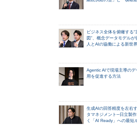
ビジネス全体を俯瞰する“
図”、概念データモデルが
人とAIの協働による新世
Agentic AIで現場主導の
用を促進する方法
生成AIの回答精度を左右
タマネジメント─日立製作
く「AI Ready」への最短