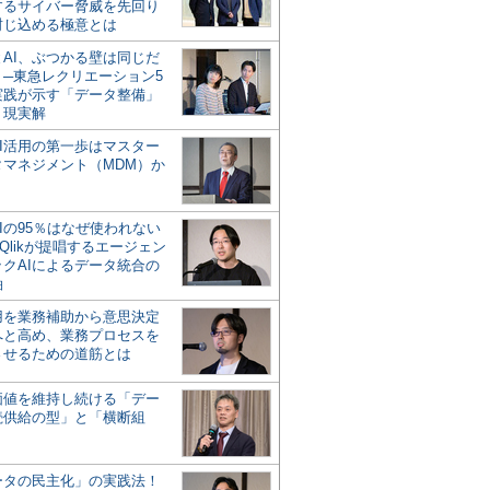
するサイバー脅威を先回り
封じ込める極意とは
とAI、ぶつかる壁は同じだ
」─東急レクリエーション5
実践が示す「データ整備」
う現実解
AI活用の第一歩はマスター
タマネジメント（MDM）か
Iの95％はなぜ使われない
Qlikが提唱するエージェン
ックAIによるデータ統合の
軸
活用を業務補助から意思決定
へと高め、業務プロセスを
させるための道筋とは
の価値を維持し続ける「デー
続供給の型」と「横断組
ータの民主化」の実践法！