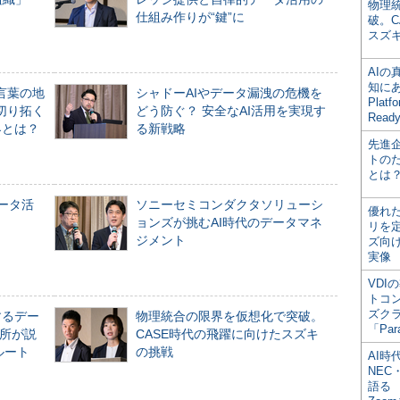
物理
仕組み作りが“鍵”に
破。C
スズ
AI
知にある
言葉の地
シャドーAIやデータ漏洩の危機を
Plat
切り拓く
どう防ぐ？ 安全なAI活用を実現す
Read
界とは？
る新戦略
先進
トの
とは
データ活
ソニーセミコンダクタソリューシ
優れ
ョンズが挑むAI時代のデータマネ
リを
ジメント
ズ向
実像
VDI
トコ
ズク
するデー
物理統合の限界を仮想化で突破。
「Par
所が説
CASE時代の飛躍に向けたスズキ
ルート
の挑戦
AI時
NEC・
語る