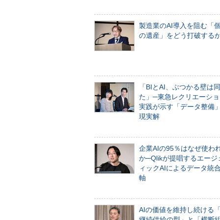
製造業のAI導入を阻む「
の遺産」をどう打破する
「BIとAI、ぶつかる壁は
た」─東急レクリエーショ
実践が示す「データ整備
現実解
企業AIの95％はなぜ使わ
か─Qlikが提唱するエー
ィックAIによるデータ統
軸
AIの価値を維持し続ける
継続供給の型」と「横断