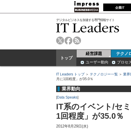
企業IT
デジタルビジネスを加速する専門情報サイト
経営課題
テクノ
トップ
ユーザー動向
プロセ
IT Leaders トップ
＞
テクノロジー一覧
＞
業界
月に1回程度」が35.0％
業界動向
[
Data Speaks
]
IT系のイベント/セ
1回程度」が35.0％
2012年8月29日(水)