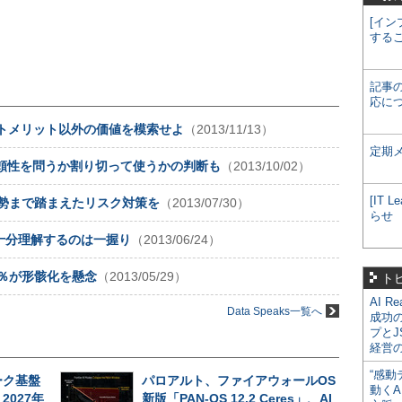
[イン
する
記事
応に
コストメリット以外の価値を模索せよ
（2013/11/13）
定期
信頼性を問うか割り切って使うかの判断も
（2013/10/02）
[IT
情勢まで踏まえたリスク対策を
（2013/07/30）
らせ
十分理解するのは一握り
（2013/06/24）
2％が形骸化を懸念
（2013/05/29）
ト
AI R
Data Speaks一覧へ
成功
プとJ
経営
“感動
ーク基盤
パロアルト、ファイアウォールOS
動くA
027年
新版「PAN-OS 12.2 Ceres」、AI