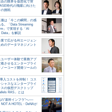
統合の限界を仮想化で突
ASE時代の飛躍に向けた
キの挑戦
の真価は「今この瞬間」の感
。「Data Streaming
form」で実現する「AI
y Data」を解説
企業で広がるAIエージェン
ためのデータマネジメント
？
たユーザー体験で業務アプ
定着させるエンタープライ
けノーコード開発ツールの
の導入コストを抑制！ コス
ンシャスなエンタープライ
ラスの仮想デスクトップ
allels RAS」とは
代の“基幹インフラ”へ──
NOT A HOTEL・DeNAが