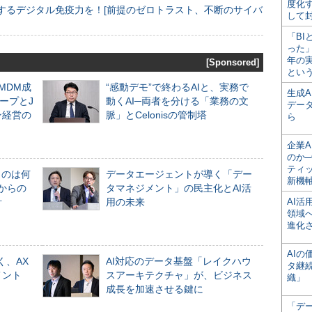
度化
するデジタル免疫力を！[前提のゼロトラスト、不断のサイバ
して
「BI
った
年の
[Sponsored]
とい
るMDM成
“感動デモ”で終わるAIと、実務で
生成
ープとJ
動くAI─両者を分ける「業務の文
デー
ン経営の
脈」とCelonisの管制塔
ら
企業A
のか─
ティ
ものは何
データエージェントが導く「デー
新機
からの
タマネジメント」の民主化とAI活
計
用の未来
AI
領域
進化
AI
く、AX
AI対応のデータ基盤「レイクハウ
タ継
メント
スアーキテクチャ」が、ビジネス
織」
成長を加速させる鍵に
「デ