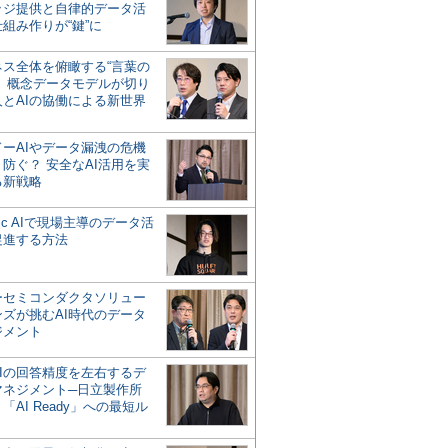
ッジ提供と自律的データ活
組み作りが“鍵”に
ネス全体を俯瞰する“言葉の
”、概念データモデルが切り
人とAIの協働による新世界
？
ドーAIやデータ漏洩の危機
防ぐ？ 安全なAI活用を実
る新戦略
ntic AIで現場主導のデータ活
促進する方法
ーセミコンダクタソリュー
ンズが挑むAI時代のデータ
ジメント
AIの回答精度を左右するデ
マネジメント─日立製作所
「AI Ready」への最短ル