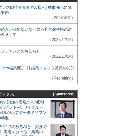
プレスID読者会員の皆様へ] 機能強化に関
ご案内
（2023/4/19）
の続きが読めないなどの不具合発生時の対
つきまして
（2022/12/14）
メンテナンスのお知らせ
（2022/10/14）
 Leaders編集部より] 編集スタッフ募集のお知
（Recruiting）
ピックス
[Sponsored]
eady Dataを実現するMDM
のポイント─サワイグルー
SOLが示すデータドリブン
の基盤
デモ”で終わるAIと、実務で
I─両者を分ける「業務の