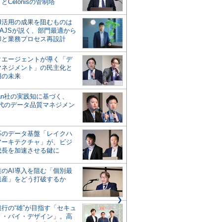
とCelonisの管制塔
AI活用の成果を阻むものは
AJSが説く、部門最適から
却と業務プロセス再設計
タエージェントが導く「デ
マネジメント」の民主化と
用の未来
san社の実践知に基づく、
時代のデータ品質マネジメン
対応のデータ基盤「レイクハ
アーキテクチャ」が、ビジ
成長を加速させる鍵に
業のAI導入を阻む「個別最
遺産」をどう打破するか
行の“雄”が目指す「セキュ
ィ・バイ・デザイン」。高