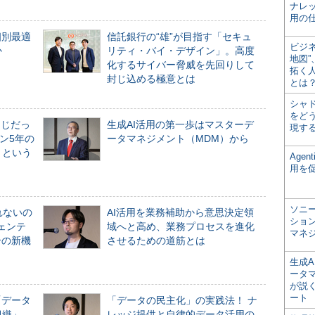
ナレ
用の仕
個別最適
信託銀行の“雄”が目指す「セキュ
ビジ
か
リティ・バイ・デザイン」。高度
地図
化するサイバー脅威を先回りして
拓く
封じ込める極意とは
とは
シャ
をどう
同じだっ
生成AI活用の第一歩はマスターデ
現す
ン5年の
ータマネジメント（MDM）から
」という
Age
用を
ソニ
れないの
AI活用を業務補助から意思決定領
ショ
ジェンテ
域へと高め、業務プロセスを進化
マネ
合の新機
させるための道筋とは
生成
ータ
が説く
ート
「データ
「データの民主化」の実践法！ ナ
組織」
レッジ提供と自律的データ活用の