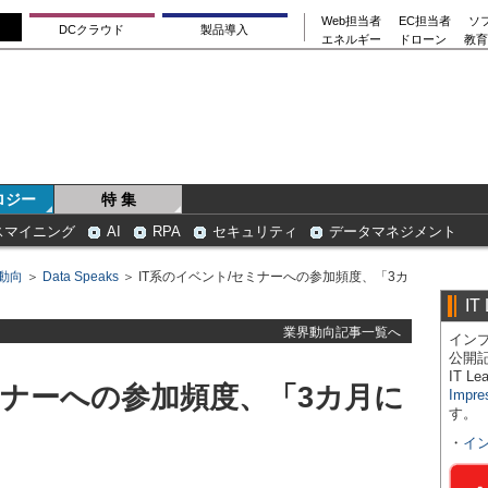
Web担当者
EC担当者
ソ
DCクラウド
製品導入
エネルギー
ドローン
教育
ロジー
特 集
スマイニング
AI
RPA
セキュリティ
データマネジメント
動向
＞
Data Speaks
＞ IT系のイベント/セミナーへの参加頻度、「3カ
IT
業界動向記事一覧へ
インプ
公開
IT 
ミナーへの参加頻度、「3カ月に
Impre
す。
・
イ