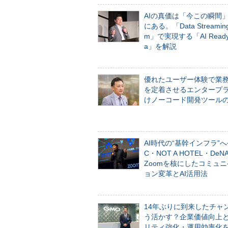
AIの真価は「今この瞬間
にある。「Data Streaming 
m」で実現する「AI Ready 
a」を解説
優れたユーザー体験で業
を定着させるエンタープ
けノーコード開発ツール
AI時代の“基幹インフラ”へ
C・NOT A HOTEL・De
Zoomを核にしたコミュ
ョン変革とAI活用法
14年ぶりに到来したチャ
う活かす？企業価値向上
リティ強化・運用効率化