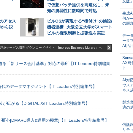
文脈」
で仮想パッチ提供を高速化し、未
知の脆弱性に数時間で対処
生成
何か─
応のアセス
ビルOSが実現する“後付け”の施設/
の脱
卸から説
機器連携─大阪公立大学がスマート
ビルの権限制御と拡張性を実証
デー
ータ
AI活
品/サービス資料ダウンロードサイト「Impress Business Library」へ」
San
AX
る「新リース会計基準」対応の勘所【IT Leaders特別編集
ト
AI
ウス
のデータマネジメント【IT Leaders特別編集号】
ネス
製造
装が広がる【DIGITAL X/IT Leaders特別編集号】
適の
[DMARC導入&運用の極意]【IT Leaders特別編集号】
信託銀
リテ