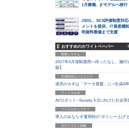
1月稼働、β'モデルへ移行
JSOL、SCS評価制度対
メントを提供、IT資産棚
明資料整備まで支援
おすすめのホワイトペーパー
「製
業務システム
2027年4月強制適用へ待ったなし、施行迫
版】
生成AI/AIエージェント
成否のカギは「データ基盤」に─生成AI時代
フィジカルAI
AI/ロボット─Society 5.0に向けた社会実
メールセキュリティ
導入のみならず運用時の“ポリシー上げ”が肝心
ゼロトラスト戦略