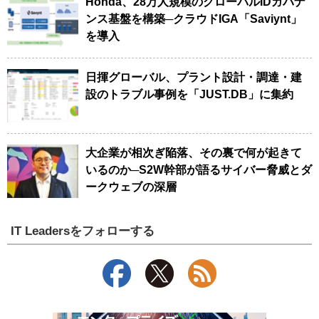
Honda、28万人規模のグローバルIDガバナ
ンス基盤を構築─クラウドIGA「Saviynt」
を導入
日揮グローバル、プラント設計・調達・建
設のトラブル事例を「JUST.DB」に集約
大企業が相次ぎ陥落、その裏で何が起きて
いるのか─S2W幹部が語るサイバー脅威とダ
ークウェブの深層
IT Leadersをフォローする