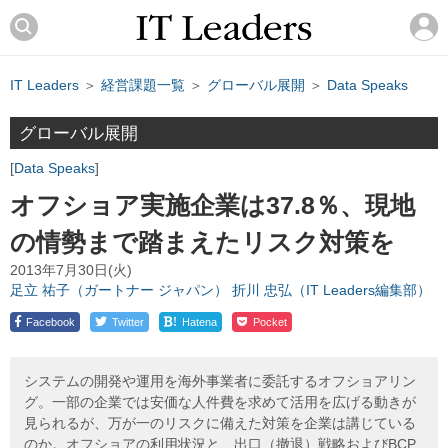
IT Leaders
＞
経営課題一覧
＞
グローバル展開
＞
Data Speaks
グローバル展開
Data Speaks
オフショア実施企業は37.8％、現地
の情勢まで踏まえたリスク対策を
2013年7月30日(火)
足立 祐子（ガートナー ジャパン）
折川 忠弘（IT Leaders編集部）
!
Facebook
Twitter
Hatena
Pocket
システムの開発や運用を海外事業者に委託するオフショアリン
グ。一部の企業では安価な人件費を求めて活用を広げる動きが
見られるが、万が一のリスクに備えた対策を企業は講じている
のか。オフショアの利用状況と、出口（撤退）戦略およびBCP