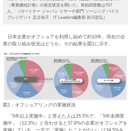
（事業継続計画）の策定状況を聞いた。有効回答数は707
人。’（ガートナー ジャパン リサーチ部門 ソーシング バイス
プレジデント 足立祐子、IT Leaders編集部 折川忠弘）
日本企業がオフショアを利用し始めて約10年。現在の企
業の取り組み状況はどうか。その結果を図1に示す。
図1：オフショアリングの実施状況
「5年以上実施中」と答えた人は25.5%で、「5年未満実
施中」（12.3%）と合わせると37.8%の企業がオフショアを
実施している。一方で「実施したことがない」は34.5%を