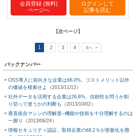
会員登録 (無料)
ログインして
ページへ
記事を読む
【次ページ】
1
2
3
4
次へ
>
バックナンバー
OSS導入に前向きな企業は66.0%、コストメリット以外
の価値を模索せよ
（2013/11/13）
社外データを活用する企業は26.6%、信頼性を問うか割
り切って使うかの判断も
（2013/10/02）
垂直統合マシンの理解度─機能や技術を十分理解するのは
一握り
（2013/06/24）
情報セキュリティ認証、取得企業の68.2％が形骸化を懸