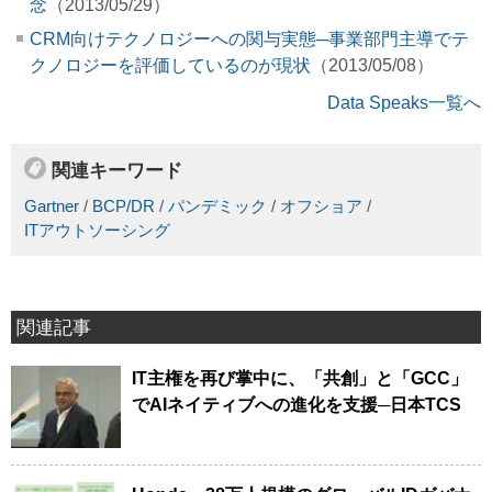
念
（2013/05/29）
CRM向けテクノロジーへの関与実態─事業部門主導でテ
クノロジーを評価しているのが現状
（2013/05/08）
Data Speaks一覧へ
関連キーワード
Gartner
/
BCP/DR
/
パンデミック
/
オフショア
/
ITアウトソーシング
関連記事
IT主権を再び掌中に、「共創」と「GCC」
でAIネイティブへの進化を支援─日本TCS