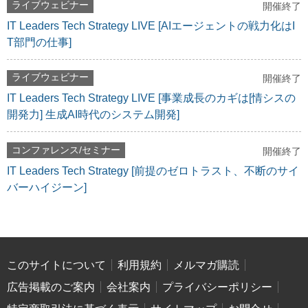
ライブウェビナー
開催終了
IT Leaders Tech Strategy LIVE [AIエージェントの戦力化はI
T部門の仕事]
ライブウェビナー
開催終了
IT Leaders Tech Strategy LIVE [事業成長のカギは[情シスの
開発力] 生成AI時代のシステム開発]
コンファレンス/セミナー
開催終了
IT Leaders Tech Strategy [前提のゼロトラスト、不断のサイ
バーハイジーン]
このサイトについて
利用規約
メルマガ購読
広告掲載のご案内
会社案内
プライバシーポリシー