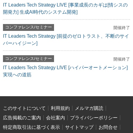
IT Leaders Tech Strategy LIVE [事業成長のカギは[情シスの
開発力] 生成AI時代のシステム開発]
コンファレンス/セミナー
開催終了
IT Leaders Tech Strategy [前提のゼロトラスト、不断のサイ
バーハイジーン]
コンファレンス/セミナー
開催終了
IT Leaders Tech Strategy LIVE [ハイパーオートメーション]
実現への道筋
このサイトについて
利用規約
メルマガ購読
広告掲載のご案内
会社案内
プライバシーポリシー
特定商取引法に基づく表示
サイトマップ
お問合せ