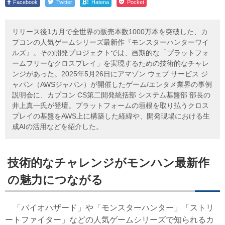
!
Facebook
Twitter
Hatena
Pocket
リリース後1カ月で全世界の販売本数1000万本を突破した、カ
プコンの人気ゲームシリーズ最新作『モンスターハンターワイ
ルズ』。その開発プロジェクトでは、画期的な「プラットフォ
ームフリーなクロスプレイ」を実現するための技術的なチャレ
ンジがあった。2025年5月26日にアマゾン ウェブ サービス ジ
ャパン（AWSジャパン）が開催したゲーム/エンタメ業界の事例
説明会に、カプコン CS第二開発統括部 システム基盤部 部長の
井上真一氏が登壇。プラットフォームの垣根を取り払うクロス
プレイの基盤をAWS上に構築した経緯や、開発現場における生
成AIの活用などを紹介した。
技術的なチャレンジがモンハン最新作
の魅力につながる
「バイオハザード」や「モンスターハンター」「ストリ
ートファイター」などの人気ゲームシリーズで知られるカ