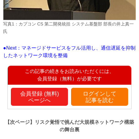
写真1：カプコン CS 第二開発統括 システム基盤部 部長の井上真一
氏
●Next：マネージドサービスをフル活用し、通信遅延を抑制
したネットワーク環境を整備
この記事の続きをお読みいただくには、
会員登録（無料）が必要です
会員登録 (無料)
ログインして
ページへ
記事を読む
【次ページ】
リスク覚悟で挑んだ大規模ネットワーク構築
の舞台裏