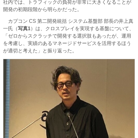
社内では、トラフィックの負荷が非常に大きくなることが
開発の初期段階から明らかだった。
カプコン CS 第二開発統括 システム基盤部 部長の井上真
一氏（
写真1
）は、クロスプレイを実現する基盤について、
「ゼロからスクラッチで開発する選択肢もあったが、運用
を考慮し、実績のあるマネージドサービスを活用するほう
が適切と考えた」と振り返った。