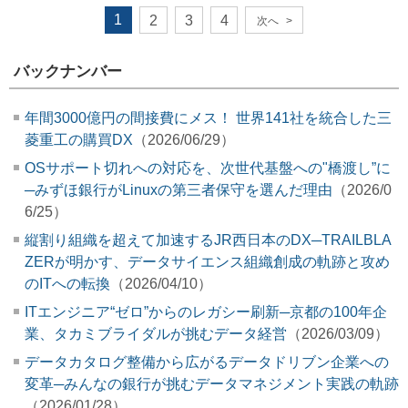
1
2
3
4
次へ
>
バックナンバー
年間3000億円の間接費にメス！ 世界141社を統合した三
菱重工の購買DX
（2026/06/29）
OSサポート切れへの対応を、次世代基盤への"橋渡し”に
─みずほ銀行がLinuxの第三者保守を選んだ理由
（2026/0
6/25）
縦割り組織を超えて加速するJR西日本のDX─TRAILBLA
ZERが明かす、データサイエンス組織創成の軌跡と攻め
のITへの転換
（2026/04/10）
ITエンジニア“ゼロ”からのレガシー刷新─京都の100年企
業、タカミブライダルが挑むデータ経営
（2026/03/09）
データカタログ整備から広がるデータドリブン企業への
変革─みんなの銀行が挑むデータマネジメント実践の軌跡
（2026/01/28）