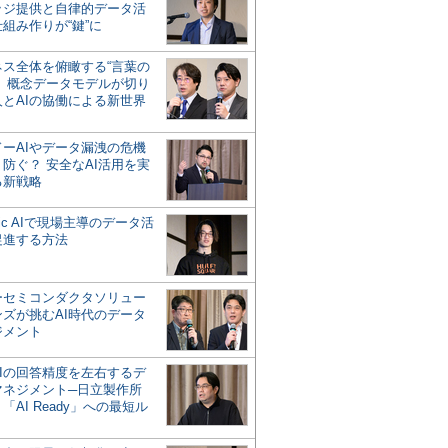
ッジ提供と自律的データ活
組み作りが“鍵”に
ネス全体を俯瞰する“言葉の
”、概念データモデルが切り
人とAIの協働による新世界
？
ドーAIやデータ漏洩の危機
防ぐ？ 安全なAI活用を実
る新戦略
ntic AIで現場主導のデータ活
促進する方法
ーセミコンダクタソリュー
ンズが挑むAI時代のデータ
ジメント
AIの回答精度を左右するデ
マネジメント─日立製作所
「AI Ready」への最短ル