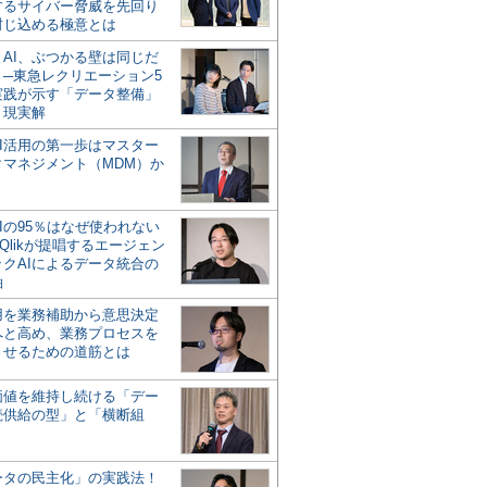
するサイバー脅威を先回り
封じ込める極意とは
とAI、ぶつかる壁は同じだ
」─東急レクリエーション5
実践が示す「データ整備」
う現実解
AI活用の第一歩はマスター
タマネジメント（MDM）か
Iの95％はなぜ使われない
Qlikが提唱するエージェン
ックAIによるデータ統合の
軸
活用を業務補助から意思決定
へと高め、業務プロセスを
させるための道筋とは
の価値を維持し続ける「デー
続供給の型」と「横断組
ータの民主化」の実践法！