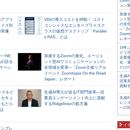
Zoo
ョン変
加速す
ント
務アプリ
VDIの導入コストを抑制！ コスト
の全
ライズ向
コンシャスなエンタープライズク
─「Z
の実像
ラスの仮想デスクトップ「Parallel
Zoomt
s RAS」とは
レポ
14
どう
──NE
加速するZoomの進化、エージェ
企業
NAが語る
ント型AIでコミュニケーションの
化・
ニケーシ
全領域を変革─「Zoom主催リアル
だけの
イベント Zoomtopia On the Road
生成A
Japan」レポート
従業
貢献す
ンスをど
生成AI導入が迫るIT部門改革―従
とセキュ
業員エンゲージメント向上に貢献
生成
レミ
をもたら
するRidgelinezの処方箋
への
とは
イ
オンプレ