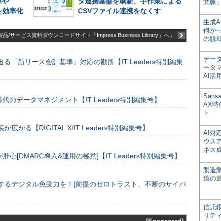
nや
タ連携基盤を刷新、手作業による
文脈」
析を効率化
CSVファイル連携をなくす
生成
何か─
品/サービス資料ダウンロードサイト「Impress Business Library」へ」
の脱
デー
る「新リース会計基準」対応の勘所【IT Leaders特別編集
ータ
AI活
San
のデータマネジメント【IT Leaders特別編集号】
AX
ト
装が広がる【DIGITAL X/IT Leaders特別編集号】
AI
ウス
ネス
[DMARC導入&運用の極意]【IT Leaders特別編集号】
製造
適の
するデジタル免疫力を！[前提のゼロトラスト、不断のサイバ
信託銀
リテ