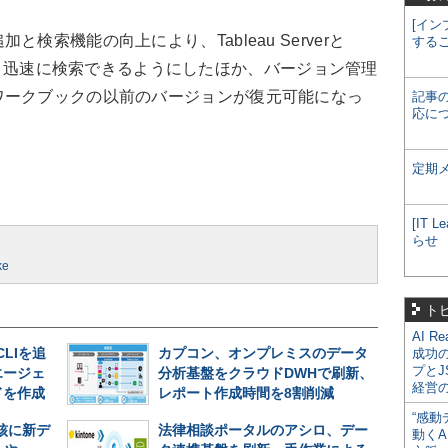
[イン
索機能の向上により、Tableau Serverと
する
ンツをより迅速に検索できるようにしたほか、バージョン管理
ワークブックの以前のバージョンが復元可能になっ
記事
応に
定期
[IT
らせ
ke
ト
AI R
CLIを追
カプコン、オンプレミスのデータ
成功
プとJ
エージェ
分析基盤をクラウドDWHで刷新、
経営
ドを作成
レポート作成時間を8割削減
“感動
中核に新デ
法律相談ポータルのアシロ、デー
動くA