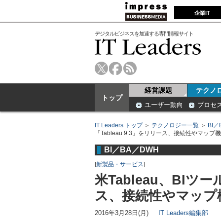
企業IT
デジタルビジネスを加速する専門情報サイト
経営課題
テクノ
トップ
ユーザー動向
プロセ
IT Leaders トップ
＞
テクノロジー一覧
＞
BI／
「Tableau 9.3」をリリース、接続性やマップ
BI／BA／DWH
[
新製品・サービス
]
米Tableau、BIツー
ス、接続性やマップ
2016年3月28日(月)
IT Leaders編集部