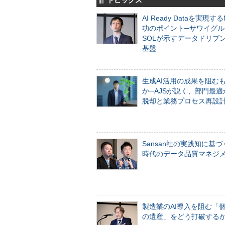
トピックス
AI Ready Dataを実現す
功のポイント─サワイグル
SOLが示すデータドリブ
基盤
生成AI活用の成果を阻む
か─AJSが説く、部門最適
脱却と業務プロセス再設
Sansan社の実践知に基づ
時代のデータ品質マネジ
製造業のAI導入を阻む「
の遺産」をどう打破する