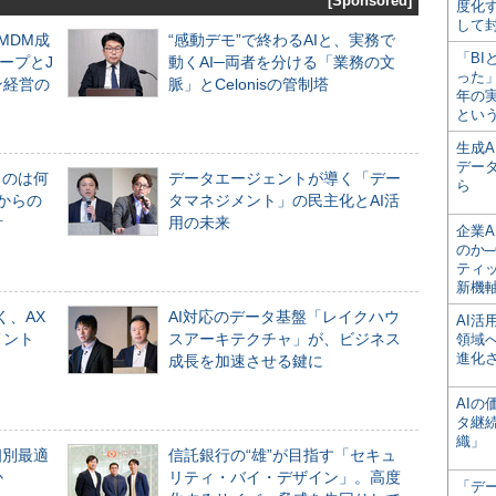
[Sponsored]
度化
して
るMDM成
“感動デモ”で終わるAIと、実務で
「BI
ープとJ
動くAI─両者を分ける「業務の文
った
ン経営の
脈」とCelonisの管制塔
年の
とい
生成
デー
ものは何
データエージェントが導く「デー
ら
からの
タマネジメント」の民主化とAI活
計
用の未来
企業A
のか─
ティ
新機
く、AX
AI対応のデータ基盤「レイクハウ
AI
メント
スアーキテクチャ」が、ビジネス
領域
進化
成長を加速させる鍵に
AI
タ継
織」
個別最適
信託銀行の“雄”が目指す「セキュ
か
リティ・バイ・デザイン」。高度
「デ