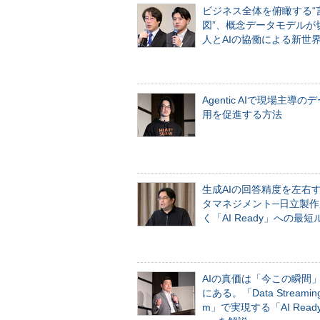
ビジネス全体を俯瞰する“
図”、概念データモデルが
人とAIの協働による新世
Agentic AIで現場主導の
用を促進する方法
生成AIの回答精度を左右
タマネジメント─日立製作
く「AI Ready」への最短
AIの真価は「今この瞬間
にある。「Data Streaming 
m」で実現する「AI Ready 