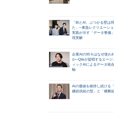
「BIとAI、ぶつかる壁は
た」─東急レクリエーショ
実践が示す「データ整備
現実解
企業AIの95％はなぜ使わ
か─Qlikが提唱するエー
ィックAIによるデータ統
軸
AIの価値を維持し続ける
継続供給の型」と「横断