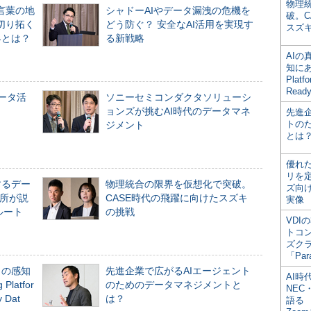
物理
言葉の地
シャドーAIやデータ漏洩の危機を
破。C
切り拓く
どう防ぐ？ 安全なAI活用を実現す
スズ
界とは？
る新戦略
AI
知にある
Plat
Read
データ活
ソニーセミコンダクタソリューシ
ョンズが挑むAI時代のデータマネ
先進
トの
ジメント
とは
優れ
リを
するデー
物理統合の限界を仮想化で突破。
ズ向
所が説
CASE時代の飛躍に向けたスズキ
実像
ルート
の挑戦
VDI
トコ
ズク
「Par
」の感知
先進企業で広がるAIエージェント
AI時
Platfor
のためのデータマネジメントと
NEC・
Dat
は？
語る