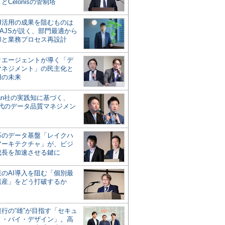
とCelonisの管制塔
AI活用の成果を阻むものは
AJSが説く、部門最適から
却と業務プロセス再設計
タエージェントが導く「デ
マネジメント」の民主化と
用の未来
san社の実践知に基づく、
時代のデータ品質マネジメン
対応のデータ基盤「レイクハ
アーキテクチャ」が、ビジ
成長を加速させる鍵に
業のAI導入を阻む「個別最
遺産」をどう打破するか
行の“雄”が目指す「セキュ
ィ・バイ・デザイン」。高