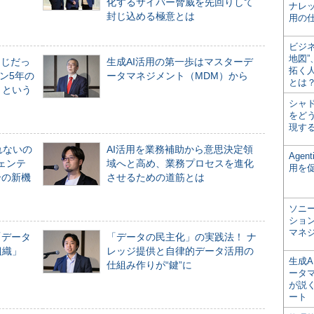
化するサイバー脅威を先回りして
ナレ
封じ込める極意とは
用の仕
ビジ
地図
同じだっ
生成AI活用の第一歩はマスターデ
拓く
ン5年の
ータマネジメント（MDM）から
とは
」という
シャ
をどう
現す
れないの
AI活用を業務補助から意思決定領
Age
ジェンテ
域へと高め、業務プロセスを進化
用を
合の新機
させるための道筋とは
ソニ
ショ
マネ
「データ
「データの民主化」の実践法！ ナ
組織」
レッジ提供と自律的データ活用の
生成
仕組み作りが“鍵”に
ータ
が説く
ート