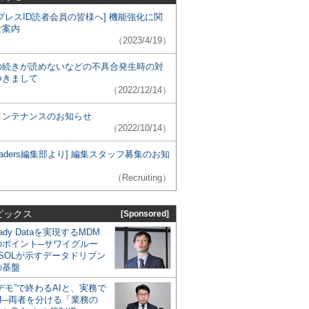
プレスID読者会員の皆様へ] 機能強化に関
ご案内
（2023/4/19）
の続きが読めないなどの不具合発生時の対
つきまして
（2022/12/14）
メンテナンスのお知らせ
（2022/10/14）
 Leaders編集部より] 編集スタッフ募集のお知
（Recruiting）
ピックス
[Sponsored]
eady Dataを実現するMDM
のポイント─サワイグルー
SOLが示すデータドリブン
の基盤
デモ”で終わるAIと、実務で
I─両者を分ける「業務の