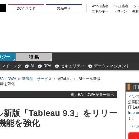
Web担当者
EC担当者
ソ
DCクラウド
製品導入
エネルギー
ドローン
教育
ロジー
特 集
スマイニング
AI
RPA
セキュリティ
データマネジメント
BA／DWH
＞
新製品・サービス
＞ 米Tableau、BIツール新版
機能を強化
IT
BI／BA／DWH記事一覧へ
インプ
公開
IT 
ル新版「Tableau 9.3」をリリー
Impre
す。
機能を強化
・
イ