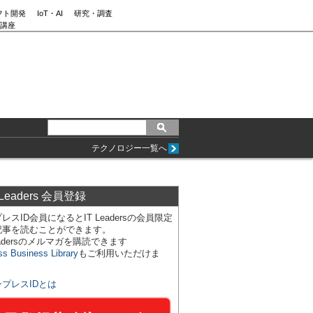
フト開発
IoT・AI
研究・調査
講座
テクノロジー一覧へ
 Leaders 会員登録
レスID会員になるとIT Leadersの会員限定
記事を読むことができます。
Leadersのメルマガを購読できます
ss Business Library
もご利用いただけま
ンプレスIDとは