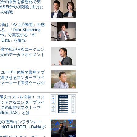
統合の限界を仮想化で突
ASE時代の飛躍に向けた
キの挑戦
の真価は「今この瞬間」の感
。「Data Streaming
form」で実現する「AI
y Data」を解説
企業で広がるAIエージェン
ためのデータマネジメント
？
たユーザー体験で業務アプ
定着させるエンタープライ
けノーコード開発ツールの
の導入コストを抑制！ コス
ンシャスなエンタープライ
ラスの仮想デスクトップ
allels RAS」とは
代の“基幹インフラ”へ──
NOT A HOTEL・DeNAが