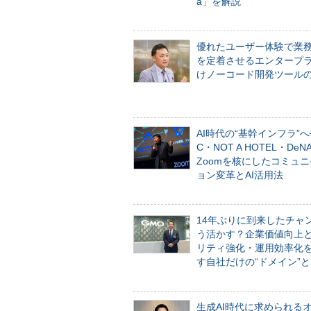
a」を解説
優れたユーザー体験で業
を定着させるエンタープ
けノーコード開発ツール
AI時代の“基幹インフラ”へ
C・NOT A HOTEL・De
Zoomを核にしたコミュ
ョン変革とAI活用法
14年ぶりに到来したチャ
う活かす？企業価値向上
リティ強化・運用効率化
す自社だけの“ドメイン”
生成AI時代に求められる