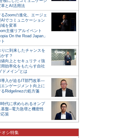
mを核にしたコミュニケーシ
革とAI活用法
るZoomの進化、エージェ
型AIでコミュニケーション
領域を変革
oom主催リアルイベント
opia On the Road Japan」
ート
年ぶりに到来したチャンスを
活かす？
価値向上とセキュリティ強
運用効率化をもたらす自社
“ドメイン”とは
I導入が迫るIT部門改革―
員エンゲージメント向上に
るRidgelinezの処方箋
AI時代に求められるオンプ
ス基盤─電力急増と機密性
対応策
チオシ特集