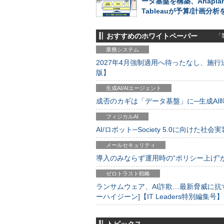
ータ基盤を構築、Anapla
Tableauが予算/計画分
おすすめのホワイトペーパー
「製
業務システム
2027年4月強制適用へ待ったなし、施行迫
版】
生成AI/AIエージェント
成否のカギは「データ基盤」に─生成AI時代
フィジカルAI
AI/ロボット─Society 5.0に向けた社会実
メールセキュリティ
導入のみならず運用時の“ポリシー上げ”が肝心
ゼロトラスト戦略
ランサムウェア、AI詐欺…最新脅威に抗
ーハイジーン]【IT Leaders特別編集号】