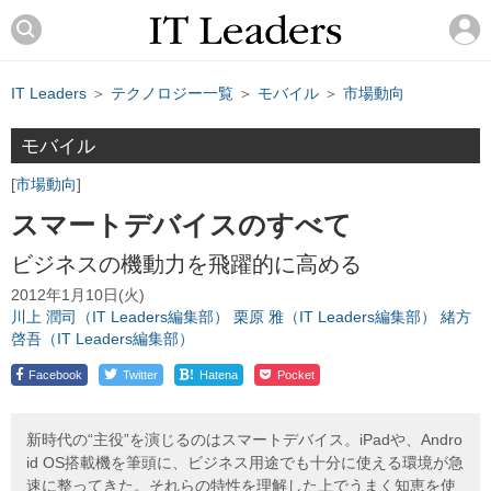
IT Leaders
＞
テクノロジー一覧
＞
モバイル
＞
市場動向
モバイル
市場動向
スマートデバイスのすべて
ビジネスの機動力を飛躍的に高める
2012年1月10日(火)
川上 潤司（IT Leaders編集部）
栗原 雅（IT Leaders編集部）
緒方
啓吾（IT Leaders編集部）
!
Facebook
Twitter
Hatena
Pocket
新時代の“主役”を演じるのはスマートデバイス。iPadや、Andro
id OS搭載機を筆頭に、ビジネス用途でも十分に使える環境が急
速に整ってきた。それらの特性を理解した上でうまく知恵を使