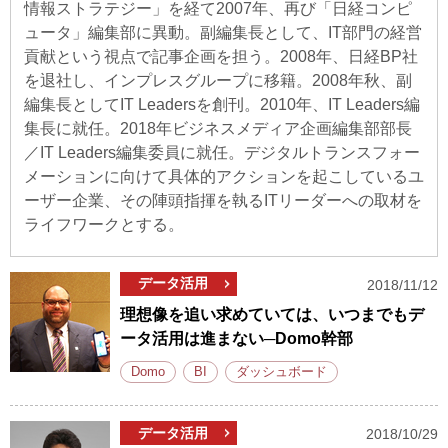
情報ストラテジー」を経て2007年、再び「日経コンピ
ュータ」編集部に異動。副編集長として、IT部門の経営
貢献という視点で記事企画を担う。2008年、日経BP社
を退社し、インプレスグループに移籍。2008年秋、副
編集長としてIT Leadersを創刊。2010年、IT Leaders編
集長に就任。2018年ビジネスメディア企画編集部部長
／IT Leaders編集委員に就任。デジタルトランスフォー
メーションに向けて具体的アクションを起こしているユ
ーザー企業、その陣頭指揮を執るITリーダーへの取材を
ライフワークとする。
データ活用
2018/11/12
理想像を追い求めていては、いつまでもデ
ータ活用は進まない─Domo幹部
Domo
BI
ダッシュボード
データ活用
2018/10/29