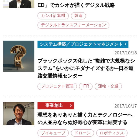
ED」でカシオが描くデジタル戦略
カシオ計算機
製造
デジタルトランスフォーメーション
システム構築／プロジェクトマネジメント
2017/10/18
ブラックボックス化した“複雑で大規模なシ
ステム”をいかにモダナイズするか─日本道
路交通情報センター
プロジェクト管理
ITR
運輸・交通
事業創出
2017/10/17
理想をありありと描く力とテクノロジーへ
の人並みならぬ好奇心が変革に結実する
ブイキューブ
ドローン
ロボティクス