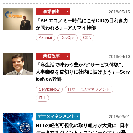
事業創出
2018/05/15
「APIエコノミー時代にこそCIOの目利き力
が問われる」─アカマイ幹部
Akamai
DevOps
CDN
業務改革
2018/04/10
「私生活で味わう豊かな“サービス体験”、
人事業務を皮切りに社内に拡げよう」─Serv
iceNow幹部
ServiceNow
ITサービスマネジメント
ITIL
データマネジメント
2018/03/01
NTTの経営可視化の取り組みが大賞に─日本
データマネジメント・コンソーシアムが受