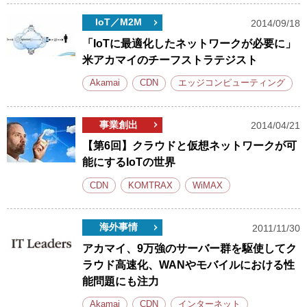
IoT／M2M
2014/09/18
「IoTに最適化したネットワークが必要に」
米アカマイのチーフストラテジスト
Akamai
CDN
エッジコンピューティング
事業創出
2014/04/21
【第6回】クラウドと仮想ネットワークが可
能にするIoTの世界
CDN
KOMTRAX
WiMAX
海外事情
2011/11/30
アカマイ、9万強のサーバー群を駆使してク
ラウド高速化、WANやモバイルにおける性
能問題にも注力
Akamai
CDN
インターネット