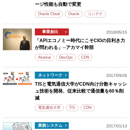
ージ性能も自動で変更
Oracle Cloud
Oracle
コンテナ
事業創出
2018/05/15
「APIエコノミー時代にこそCIOの目利き力
が問われる」─アカマイ幹部
Akamai
DevOps
CDN
ネットワーク
2017/09/26
TISと電気通信大学がCDN向け分散キャッシ
ュ技術を開発、従来比較で通信量を60％削
減
電気通信大学
TIS
CDN
業務システム
2017/01/13