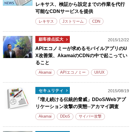
レキサス、検証から設定までの作業を代行
可能なCDNサービスを提供
レキサス
Jストリーム
CDN
顧客接点拡大
2015/12/22
APIエコノミーが求めるモバイルアプリのU
X改善策、AkamaiのCDNの中で起こってい
ること
Akamai
APIエコノミー
UI/UX
セキュリティ
2015/08/19
「増え続ける伝統的脅威」DDoS/Webアプ
リケーション攻撃の実態─アカマイ調査
Akamai
DDoS
サイバー攻撃