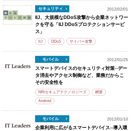
セキュリティ
2012/02/01
IIJ、大規模なDDoS攻撃から企業ネットワー
クを守る「IIJ DDoSプロテクションサービ
ス」
IIJ
DDoS
サイバー攻撃
モバイル
2012/01/25
スマートデバイスのセキュリティ対策─デー
タ消去やアクセス制御など、業務だからこ
その安全性を
NRIセキュアテクノロジーズ
網屋
Android
モバイル
2012/01/10
企業利用に広がるスマートデバイス─導入環