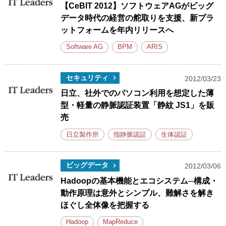
【CeBIT 2012】ソフトウェアAGがビッグ
データ時代の経営の舵取りを支援、新プラ
ットフォームを年内リリースへ
Software AG
BPM
ARIS
セキュリティ
2012/03/23
日立、社外でのパソコン利用を想定した薄
型・軽量の静脈認証装置「静紋 JS1」を販
売
日立製作所
指静脈認証
生体認証
ビッグデータ
2012/03/06
Hadoopの基本機能とエコシステム─構成・
動作原理は意外とシンプル、難解さを解き
ほぐし全体像を把握する
Hadoop
MapReduce