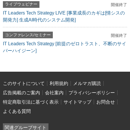
ライブウェビナー
開催終了
IT Leaders Tech Strategy LIVE [事業成長のカギは[情シスの
開発力] 生成AI時代のシステム開発]
コンファレンス/セミナー
開催終了
IT Leaders Tech Strategy [前提のゼロトラスト、不断のサイ
バーハイジーン]
このサイトについて
利用規約
メルマガ購読
広告掲載のご案内
会社案内
プライバシーポリシー
特定商取引法に基づく表示
サイトマップ
お問合せ
よくある質問
関連グループサイト