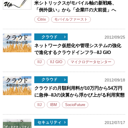
米シトリックスがモバイル軸の新戦略、
「例外扱い」から「企業ITの大前提」へ
Citrix
モバイルファースト
クラウド
2012/09/25
ネットワーク仮想化や管理システムの強化
で進化するクラウドインフラ─IIJ GIO
IIJ
IIJ GIO
マイクロデータセンター
クラウド
2012/09/18
クラウドの月額利用料が10万円から54万円
に急伸─IIJの決算から浮かび上がる利用実態
IIJ
IBM
SocioFuture
セキュリティ
2012/07/17