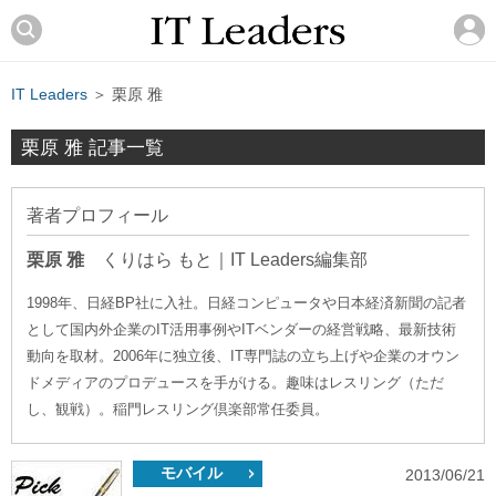
IT Leaders
＞ 栗原 雅
栗原 雅 記事一覧
著者プロフィール
栗原 雅
くりはら もと
｜
IT Leaders編集部
1998年、日経BP社に入社。日経コンピュータや日本経済新聞の記者
として国内外企業のIT活用事例やITベンダーの経営戦略、最新技術
動向を取材。2006年に独立後、IT専門誌の立ち上げや企業のオウン
ドメディアのプロデュースを手がける。趣味はレスリング（ただ
し、観戦）。稲門レスリング倶楽部常任委員。
モバイル
2013/06/21