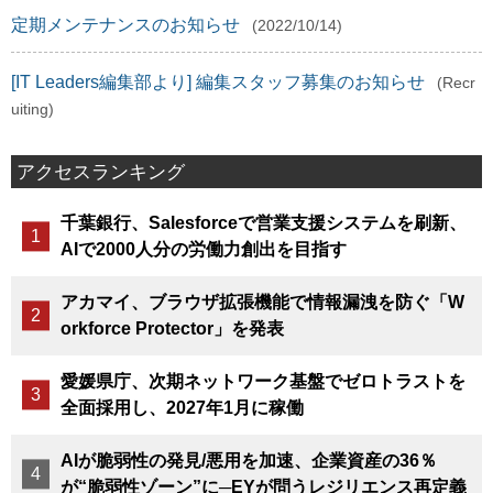
定期メンテナンスのお知らせ
(2022/10/14)
[IT Leaders編集部より] 編集スタッフ募集のお知らせ
(Recr
uiting)
アクセスランキング
千葉銀行、Salesforceで営業支援システムを刷新、
AIで2000人分の労働力創出を目指す
アカマイ、ブラウザ拡張機能で情報漏洩を防ぐ「W
orkforce Protector」を発表
愛媛県庁、次期ネットワーク基盤でゼロトラストを
全面採用し、2027年1月に稼働
AIが脆弱性の発見/悪用を加速、企業資産の36％
が“脆弱性ゾーン”に─EYが問うレジリエンス再定義