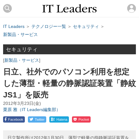
IT Leaders
＞
テクノロジー一覧
＞
セキュリティ
＞
新製品・サービス
セキュリティ
新製品・サービス
日立、社外でのパソコン利用を想定
した薄型・軽量の静脈認証装置「静紋
JS1」を販売
2012年3月23日(金)
栗原 雅（IT Leaders編集部）
!
Facebook
Twitter
Hatena
Pocket
日立製作所は2012年1月30日、薄型で軽量の指静脈認証装置を