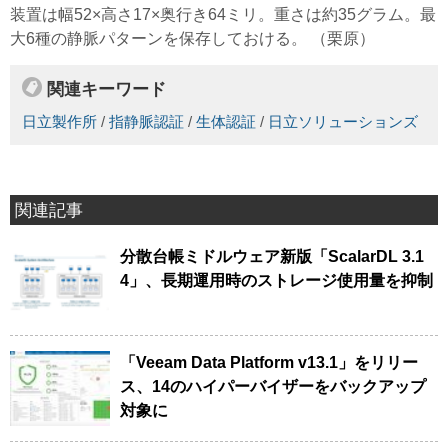
装置は幅52×高さ17×奥行き64ミリ。重さは約35グラム。最
大6種の静脈パターンを保存しておける。 （栗原）
関連キーワード
日立製作所
/
指静脈認証
/
生体認証
/
日立ソリューションズ
関連記事
分散台帳ミドルウェア新版「ScalarDL 3.1
4」、長期運用時のストレージ使用量を抑制
「Veeam Data Platform v13.1」をリリー
ス、14のハイパーバイザーをバックアップ
対象に