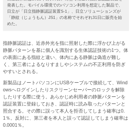
発表した。モバイル環境でのパソコン利用を想定した製品で、
日立が「日立指静脈認証装置S-1」、日立ソリューションズが
「静紋（じょうもん）JS1」の名称でそれぞれ31日に販売を始
めた。
指静脈認証は、近赤外光を指に照射した際に浮かび上がる
静脈パターンを基に個人を識別する生体認証技術の1つ。体
の表面にある指紋と違い、体内にある静脈は偽造が難し
く、第三者によるなりすましやシステムの不正利用を防ぎ
やすいとされる。
新製品はノートパソコンにUSBケーブルで接続して、Wind
owsへログインしたりスクリーンセーバーのロックを解除
したりする際に使う。あらかじめ利用者の静脈パターンを
認証装置に登録しておき、認証時に読み取ったパターンと
照合する。その際に誤って本人を拒否してしまう確率は0.
1％。反対に、第三者を本人と誤って認証してしまう確率は
0.0001％。