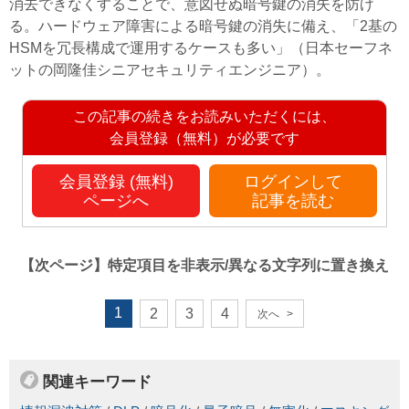
消去できなくすることで、意図せぬ暗号鍵の消失を防げ
る。ハードウェア障害による暗号鍵の消失に備え、「2基の
HSMを冗長構成で運用するケースも多い」（日本セーフネ
ットの岡隆佳シニアセキュリティエンジニア）。
この記事の続きをお読みいただくには、
会員登録（無料）が必要です
会員登録 (無料)
ログインして
ページへ
記事を読む
【次ページ】
特定項目を非表示/異なる文字列に置き換え
1
2
3
4
次へ
>
関連キーワード