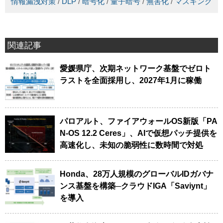
情報漏洩対策
/
DLP
/
暗号化
/
量子暗号
/
無害化
/
マスキング
関連記事
愛媛県庁、次期ネットワーク基盤でゼロト
ラストを全面採用し、2027年1月に稼働
パロアルト、ファイアウォールOS新版「PA
N-OS 12.2 Ceres」、AIで仮想パッチ提供を
高速化し、未知の脆弱性に数時間で対処
Honda、28万人規模のグローバルIDガバナ
ンス基盤を構築─クラウドIGA「Saviynt」
を導入