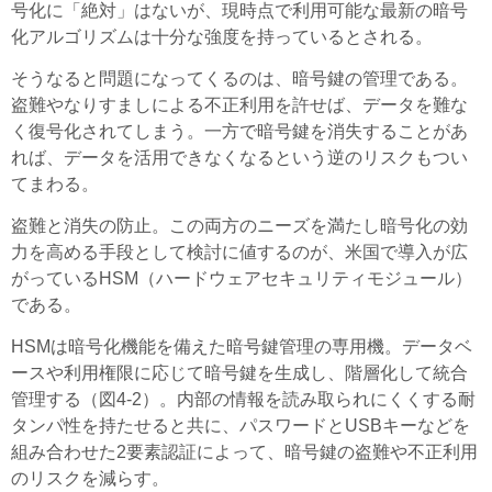
号化に「絶対」はないが、現時点で利用可能な最新の暗号
化アルゴリズムは十分な強度を持っているとされる。
そうなると問題になってくるのは、暗号鍵の管理である。
盗難やなりすましによる不正利用を許せば、データを難な
く復号化されてしまう。一方で暗号鍵を消失することがあ
れば、データを活用できなくなるという逆のリスクもつい
てまわる。
盗難と消失の防止。この両方のニーズを満たし暗号化の効
力を高める手段として検討に値するのが、米国で導入が広
がっているHSM（ハードウェアセキュリティモジュール）
である。
HSMは暗号化機能を備えた暗号鍵管理の専用機。データベ
ースや利用権限に応じて暗号鍵を生成し、階層化して統合
管理する（図4-2）。内部の情報を読み取られにくくする耐
タンパ性を持たせると共に、パスワードとUSBキーなどを
組み合わせた2要素認証によって、暗号鍵の盗難や不正利用
のリスクを減らす。