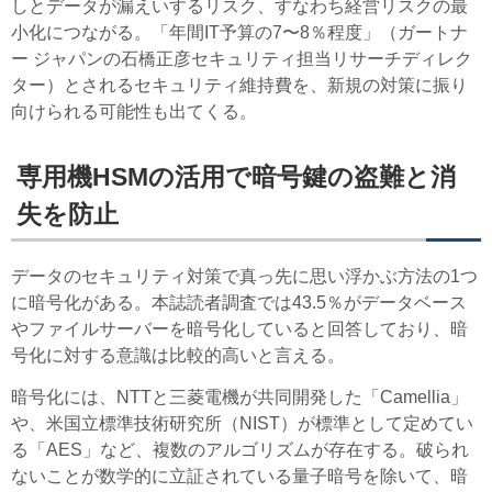
しとデータが漏えいするリスク、すなわち経営リスクの最
小化につながる。「年間IT予算の7〜8％程度」（ガートナ
ー ジャパンの石橋正彦セキュリティ担当リサーチディレク
ター）とされるセキュリティ維持費を、新規の対策に振り
向けられる可能性も出てくる。
専用機HSMの活用で暗号鍵の盗難と消
失を防止
データのセキュリティ対策で真っ先に思い浮かぶ方法の1つ
に暗号化がある。本誌読者調査では43.5％がデータベース
やファイルサーバーを暗号化していると回答しており、暗
号化に対する意識は比較的高いと言える。
暗号化には、NTTと三菱電機が共同開発した「Camellia」
や、米国立標準技術研究所（NIST）が標準として定めてい
る「AES」など、複数のアルゴリズムが存在する。破られ
ないことが数学的に立証されている量子暗号を除いて、暗