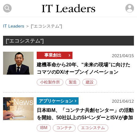
IT Leaders
＞ ["エコシステム"]
["エコシステム"]
事業創出
2021/04/15
建機革命から20年、“未来の現場”に向けた
コマツのDX/オープンイノベーション
小松製作所
製造
建設
アプリケーション
2021/04/12
日本IBM、「コンテナ共創センター」の活動
を開始、50社以上のSIベンダーとISVが参加
IBM
コンテナ
エコシステム