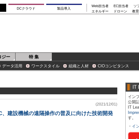
Web担当者
EC担当者
ソ
DCクラウド
製品導入
エネルギー
ドローン
教育
ロジー
特 集
データ活用
ワークスタイル
組織と人材
CIOコンピタンス
IT
インプ
公開
(2021/12/01)
IT 
Impre
EC、建設機械の遠隔操作の普及に向けた技術開発
す。
・
イ