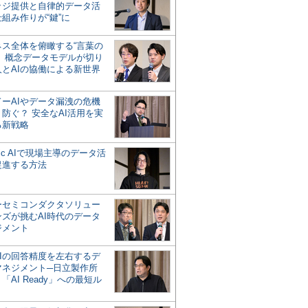
ッジ提供と自律的データ活
組み作りが“鍵”に
ネス全体を俯瞰する“言葉の
”、概念データモデルが切り
人とAIの協働による新世界
？
ドーAIやデータ漏洩の危機
防ぐ？ 安全なAI活用を実
る新戦略
ntic AIで現場主導のデータ活
促進する方法
ーセミコンダクタソリュー
ンズが挑むAI時代のデータ
ジメント
AIの回答精度を左右するデ
マネジメント─日立製作所
「AI Ready」への最短ル