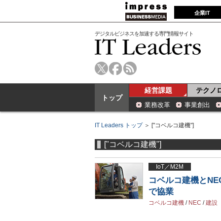
企業IT
デジタルビジネスを加速する専門情報サイト
経営課題
テクノ
トップ
業務改革
事業創出
IT Leaders トップ
＞ ["コベルコ建機"]
["コベルコ建機"]
IoT／M2M
コベルコ建機とN
で協業
コベルコ建機
/
NEC
/
建設