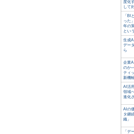
度化
して
「BI
った
年の
とい
生成
デー
ら
企業A
のか─
ティ
新機
AI
領域
進化
AI
タ継
織」
「デ