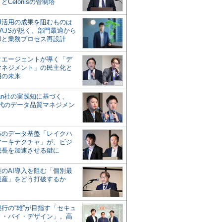
とCelonisの管制塔
AI活用の成果を阻むものは
AJSが説く、部門最適から
却と業務プロセス再設計
タエージェントが導く「デ
マネジメント」の民主化と
用の未来
san社の実践知に基づく、
時代のデータ品質マネジメン
対応のデータ基盤「レイクハ
アーキテクチャ」が、ビジ
成長を加速させる鍵に
業のAI導入を阻む「個別最
遺産」をどう打破するか
行の“雄”が目指す「セキュ
ィ・バイ・デザイン」。高