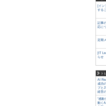
[イン
する
記事
応に
定期
[IT
らせ
ト
AI R
成功
プとJ
経営
“感動
動くA