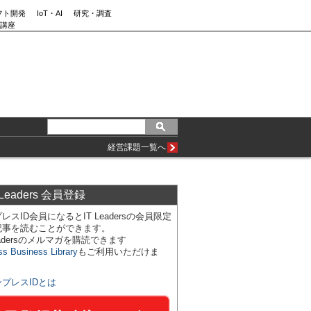
フト開発
IoT・AI
研究・調査
講座
経営課題一覧へ
 Leaders 会員登録
レスID会員になるとIT Leadersの会員限定
記事を読むことができます。
Leadersのメルマガを購読できます
ss Business Library
もご利用いただけま
ンプレスIDとは