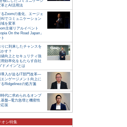
mを核にしたコミュニケーシ
革とAI活用法
るZoomの進化、エージェ
型AIでコミュニケーション
領域を変革
oom主催リアルイベント
opia On the Road Japan」
ート
年ぶりに到来したチャンスを
活かす？
価値向上とセキュリティ強
運用効率化をもたらす自社
“ドメイン”とは
I導入が迫るIT部門改革―
員エンゲージメント向上に
るRidgelinezの処方箋
AI時代に求められるオンプ
ス基盤─電力急増と機密性
対応策
チオシ特集