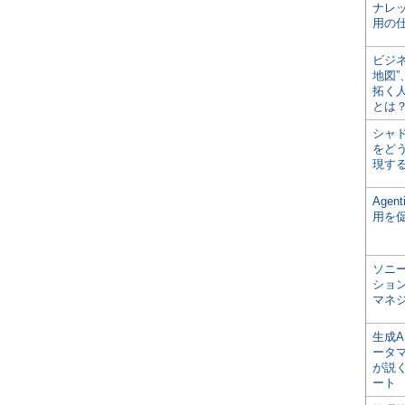
ナレ
用の仕
ビジ
地図
拓く
とは
シャ
をどう
現す
Age
用を
ソニ
ショ
マネ
生成
ータ
が説く
ート