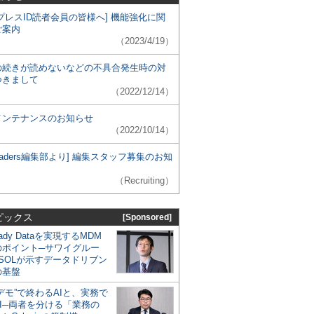
プレスID読者会員の皆様へ] 機能強化に関
ご案内
（2023/4/19）
の続きが読めないなどの不具合発生時の対
つきまして
（2022/12/14）
メンテナンスのお知らせ
（2022/10/14）
 Leaders編集部より] 編集スタッフ募集のお知
（Recruiting）
ピックス
[Sponsored]
eady Dataを実現するMDM
のポイント─サワイグルー
SOLが示すデータドリブン
の基盤
デモ”で終わるAIと、実務で
I─両者を分ける「業務の