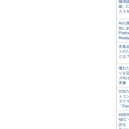
物理
破。C
スズ
AI
知にある
Plat
Read
先進
トの
とは
優れ
リを
ズ向
実像
VDI
トコ
ズク
「Par
AI時
NEC・
語る