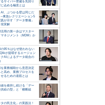
するサイバー脅威を先回り
封じ込める極意とは
とAI、ぶつかる壁は同じだ
」─東急レクリエーション5
実践が示す「データ整備」
う現実解
AI活用の第一歩はマスター
タマネジメント（MDM）か
Iの95％はなぜ使われない
Qlikが提唱するエージェン
ックAIによるデータ統合の
軸
活用を業務補助から意思決定
へと高め、業務プロセスを
させるための道筋とは
の価値を維持し続ける「デー
続供給の型」と「横断組
ータの民主化」の実践法！