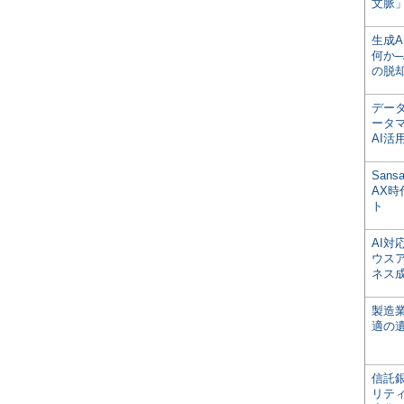
文脈」
生成
何か─
の脱
デー
ータ
AI活
San
AX
ト
AI
ウス
ネス
製造
適の
信託銀
リテ