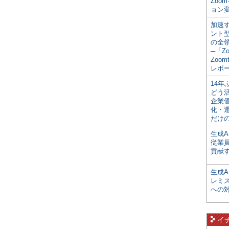
Zoo
ョン変
加速す
ント
の全
─「Z
Zoomt
レポ
14
どう
企業
化・
だけの
生成A
従業
貢献す
生成
レミ
への
イ