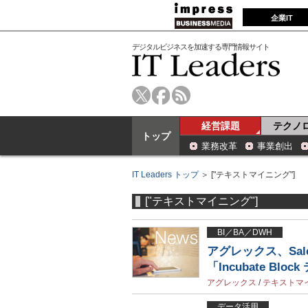
企業IT
デジタルビジネスを加速する専門情報サイト
経営課題
テクノ
トップ
業務改革
事業創出
IT Leaders トップ
＞ ["テキストマイニング"]
["テキストマイニング"]
BI／BA／DWH
アグレックス、Sal
「Incubate Bl
アグレックス
/
テキストマ
データ活用