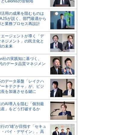
とCelonisの管制塔
AI活用の成果を阻むものは
AJSが説く、部門最適から
却と業務プロセス再設計
タエージェントが導く「デ
マネジメント」の民主化と
用の未来
san社の実践知に基づく、
時代のデータ品質マネジメン
対応のデータ基盤「レイクハ
アーキテクチャ」が、ビジ
成長を加速させる鍵に
業のAI導入を阻む「個別最
遺産」をどう打破するか
行の“雄”が目指す「セキュ
ィ・バイ・デザイン」。高