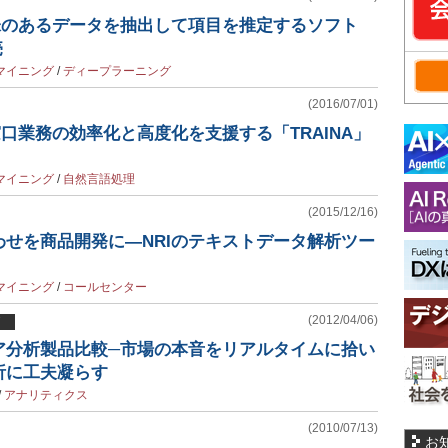
味のあるデータを抽出して項目を推定するソフト
売
マイニング
/
ディープラーニング
(2016/07/01)
し窓口業務の効率化と高度化を支援する「TRAINA」
マイニング
/
自然言語処理
(2015/12/16)
せを商品開発に―NRIのテキストデータ解析ツー
マイニング
/
コールセンター
(2012/04/06)
ア分析製品比較─市場の本音をリアルタイムに拾い
析に工夫凝らす
/
アナリティクス
(2010/07/13)
お