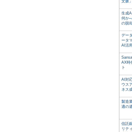
文脈」
生成
何か─
の脱
デー
ータ
AI活
San
AX
ト
AI
ウス
ネス
製造
適の
信託銀
リテ