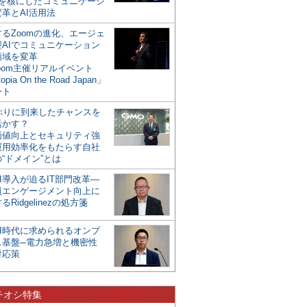
mを核にしたコミュニケーシ
革とAI活用法
るZoomの進化、エージェ
型AIでコミュニケーション
領域を変革
oom主催リアルイベント
opia On the Road Japan」
ート
年ぶりに到来したチャンスを
活かす？
価値向上とセキュリティ強
運用効率化をもたらす自社
“ドメイン”とは
I導入が迫るIT部門改革―
員エンゲージメント向上に
るRidgelinezの処方箋
AI時代に求められるオンプ
ス基盤─電力急増と機密性
対応策
チオシ特集