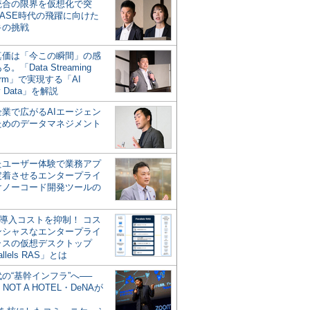
統合の限界を仮想化で突
ASE時代の飛躍に向けた
キの挑戦
の真価は「今この瞬間」の感
。「Data Streaming
form」で実現する「AI
y Data」を解説
企業で広がるAIエージェン
ためのデータマネジメント
？
たユーザー体験で業務アプ
定着させるエンタープライ
けノーコード開発ツールの
の導入コストを抑制！ コス
ンシャスなエンタープライ
ラスの仮想デスクトップ
allels RAS」とは
代の“基幹インフラ”へ──
NOT A HOTEL・DeNAが