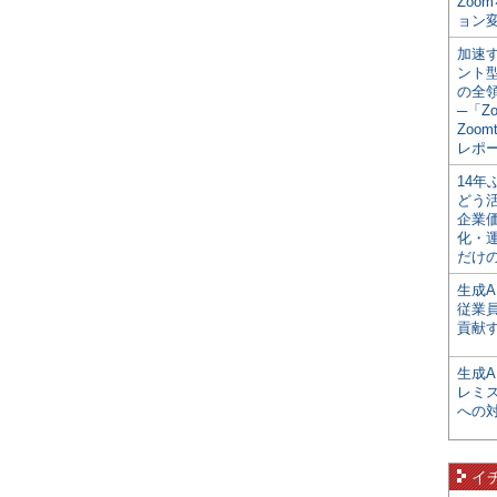
Zoo
ョン変
加速す
ント
の全
─「Z
Zoomt
レポ
14
どう
企業
化・
だけの
生成A
従業
貢献す
生成
レミ
への
イ