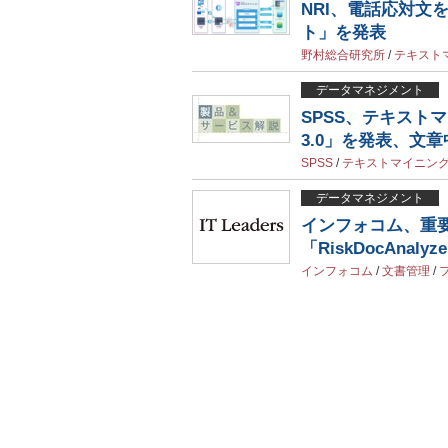
NRI、電話応対文を
ト」を発表
野村総合研究所
/
テキスト
データマネジメント
SPSS、テキストマイニン
3.0」を発表、文
SPSS
/
テキストマイニン
データマネジメント
インフォコム、重
「RiskDocAnaly
インフォコム
/
文書管理
/