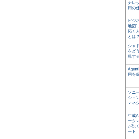
ナレ
用の仕
ビジ
地図
拓く
とは
シャ
をどう
現す
Age
用を
ソニ
ショ
マネ
生成
ータ
が説く
ート