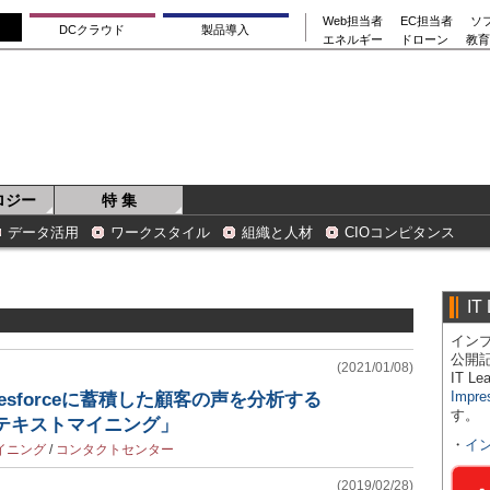
Web担当者
EC担当者
ソ
DCクラウド
製品導入
エネルギー
ドローン
教育
ロジー
特 集
データ活用
ワークスタイル
組織と人材
CIOコンピタンス
IT
インプ
公開
(2021/01/08)
IT 
Impre
esforceに蓄積した顧客の声を分析する
す。
ock テキストマイニング」
・
イ
イニング
/
コンタクトセンター
(2019/02/28)