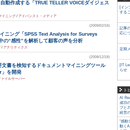
自動作成する「TRUE TELLER VOICEダイジェス
[イン
する
マイニング
/
アドバンスト・メディア
(2009/02/16)
記事
応に
グ「SPSS Text Analysis for Surveys
章中の“感性”を解析して顧客の声を分析
グ
/
アナリティクス
定期
(2008/12/18)
要文書を検知するドキュメントマイニングツール
[IT
らせ
zer」を開発
ファイルサーバー
ト
AI R
成功
プとJ
経営
“感動
動くA