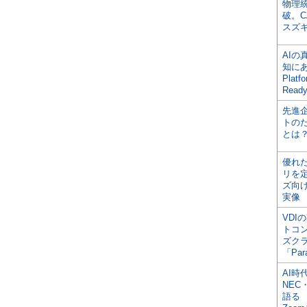
物理
破。C
スズ
AI
知にある
Plat
Read
先進
トの
とは
優れ
リを
ズ向
実像
VDI
トコ
ズク
「Par
AI時
NEC・
語る