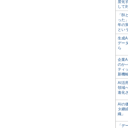
度化
して
「BI
った
年の
とい
生成
デー
ら
企業A
のか─
ティ
新機
AI
領域
進化
AI
タ継
織」
「デ