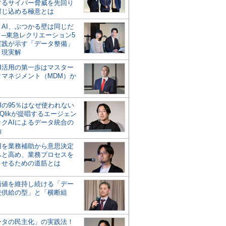
するサイバー脅威を先回り
封じ込める極意とは
とAI、ぶつかる壁は同じだ
」─東急レクリエーション5
実践が示す「データ整備」
う現実解
AI活用の第一歩はマスター
タマネジメント（MDM）か
Iの95％はなぜ使われない
Qlikが提唱するエージェン
ックAIによるデータ統合の
軸
活用を業務補助から意思決定
へと高め、業務プロセスを
させるための道筋とは
の価値を維持し続ける「デー
続供給の型」と「横断組
ータの民主化」の実践法！