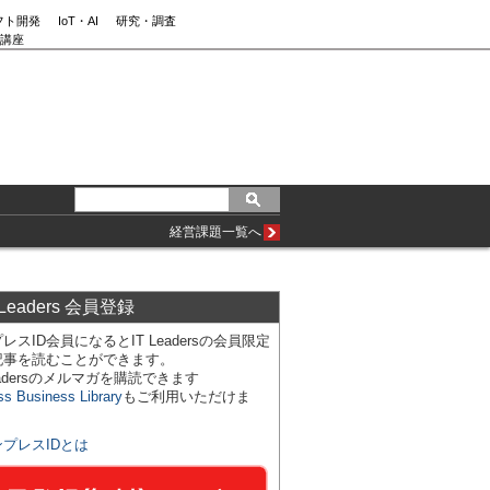
フト開発
IoT・AI
研究・調査
講座
経営課題一覧へ
 Leaders 会員登録
レスID会員になるとIT Leadersの会員限定
記事を読むことができます。
Leadersのメルマガを購読できます
ss Business Library
もご利用いただけま
ンプレスIDとは