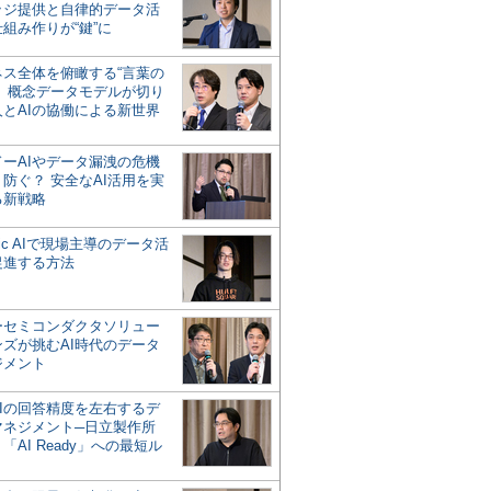
ッジ提供と自律的データ活
組み作りが“鍵”に
ネス全体を俯瞰する“言葉の
”、概念データモデルが切り
人とAIの協働による新世界
？
ドーAIやデータ漏洩の危機
防ぐ？ 安全なAI活用を実
る新戦略
ntic AIで現場主導のデータ活
促進する方法
ーセミコンダクタソリュー
ンズが挑むAI時代のデータ
ジメント
AIの回答精度を左右するデ
マネジメント─日立製作所
「AI Ready」への最短ル