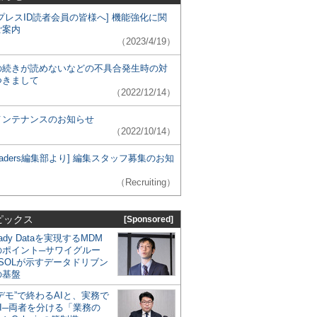
プレスID読者会員の皆様へ] 機能強化に関
ご案内
（2023/4/19）
の続きが読めないなどの不具合発生時の対
つきまして
（2022/12/14）
メンテナンスのお知らせ
（2022/10/14）
 Leaders編集部より] 編集スタッフ募集のお知
（Recruiting）
ピックス
[Sponsored]
eady Dataを実現するMDM
のポイント─サワイグルー
SOLが示すデータドリブン
の基盤
デモ”で終わるAIと、実務で
I─両者を分ける「業務の