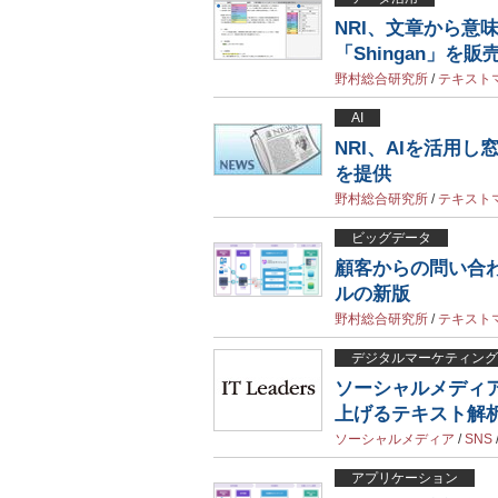
NRI、文章から意
「Shingan」を販
野村総合研究所
/
テキスト
AI
NRI、AIを活用
を提供
野村総合研究所
/
テキスト
ビッグデータ
顧客からの問い合わ
ルの新版
野村総合研究所
/
テキスト
デジタルマーケティング
ソーシャルメディ
上げるテキスト解
ソーシャルメディア
/
SNS
アプリケーション