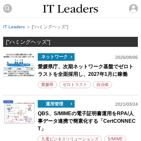
IT Leaders
＞ ["ハミングヘッズ"]
["ハミングヘッズ"]
ネットワーク
2026/08/06
愛媛県庁、次期ネットワーク基盤でゼロト
ラストを全面採用し、2027年1月に稼働
愛媛県
ゼロトラスト
自治体
運用管理
2021/03/24
QBS、S/MIMEの電子証明書運用をRPA/人
事データ連携で簡素化する「CertCONNEC
T」
九電ビジネスソリューションズ
S/MIME