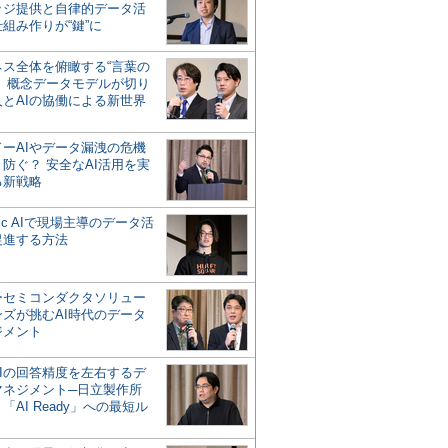
ッジ提供と自律的データ活
組み作りが“鍵”に
ネス全体を俯瞰する“言葉の
”、概念データモデルが切り
人とAIの協働による新世界
？
ドーAIやデータ漏洩の危機
防ぐ？ 安全なAI活用を実
る新戦略
ntic AIで現場主導のデータ活
促進する方法
ーセミコンダクタソリュー
ンズが挑むAI時代のデータ
ジメント
AIの回答精度を左右するデ
マネジメント─日立製作所
「AI Ready」への最短ル