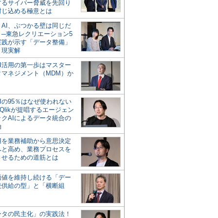
するサイバー脅威を先回り
封じ込める極意とは
とAI、ぶつかる壁は同じだ
」─東急レクリエーション5
実践が示す「データ整備」
う現実解
AI活用の第一歩はマスター
タマネジメント（MDM）か
Iの95％はなぜ使われない
Qlikが提唱するエージェン
ックAIによるデータ統合の
軸
活用を業務補助から意思決定
へと高め、業務プロセスを
させるための道筋とは
の価値を維持し続ける「デー
続供給の型」と「横断組
ータの民主化」の実践法！