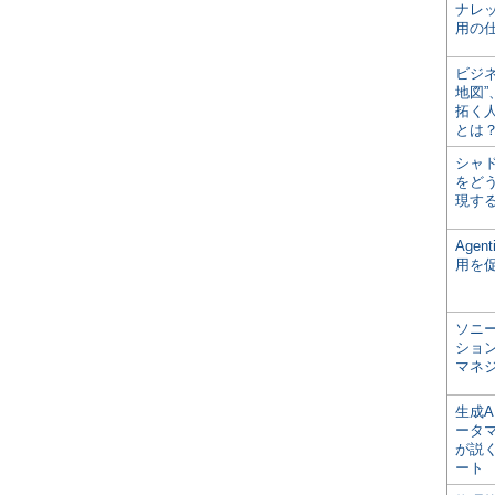
ナレ
用の仕
ビジ
地図
拓く
とは
シャ
をどう
現す
Age
用を
ソニ
ショ
マネ
生成
ータ
が説く
ート