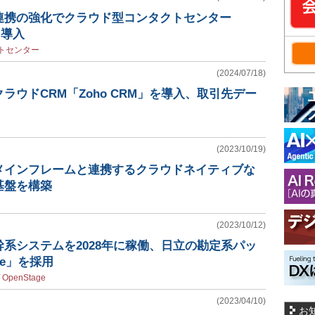
連携の強化でクラウド型コンタクトセンター
を導入
トセンター
(2024/07/18)
ラウドCRM「Zoho CRM」を導入、取引先デー
(2023/10/19)
メインフレームと連携するクラウドネイティブな
基盤を構築
(2023/10/12)
系システムを2028年に稼働、日立の勘定系パッ
ge」を採用
/
OpenStage
(2023/04/10)
お