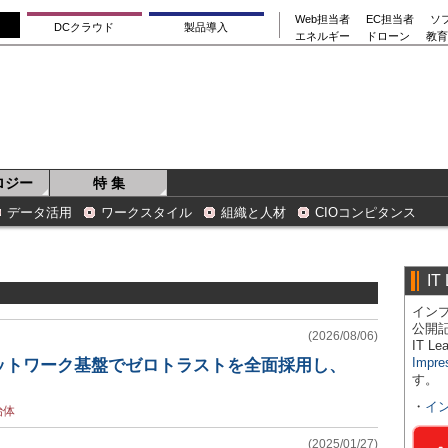
Web担当者
EC担当者
ソ
DCクラウド
製品導入
エネルギー
ドローン
教育
ロジー
特 集
データ活用
ワークスタイル
組織と人材
CIOコンピタンス
IT
インプ
公開
(2026/08/06)
IT 
Impre
ットワーク基盤でゼロトラストを全面採用し、
す。
・
イ
治体
(2025/01/27)