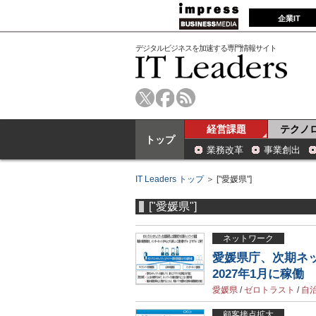
企業IT
デジタルビジネスを加速する専門情報サイト
経営課題
テクノ
トップ
業務改革
事業創出
IT Leaders トップ
＞ ["愛媛県"]
["愛媛県"]
ネットワーク
愛媛県庁、次期ネ
2027年1月に稼働
愛媛県
/
ゼロトラスト
/
自
顧客接点拡大