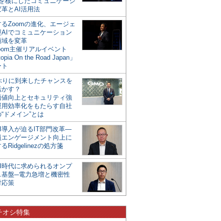
mを核にしたコミュニケーシ
革とAI活用法
るZoomの進化、エージェ
型AIでコミュニケーション
領域を変革
oom主催リアルイベント
opia On the Road Japan」
ート
年ぶりに到来したチャンスを
活かす？
価値向上とセキュリティ強
運用効率化をもたらす自社
“ドメイン”とは
I導入が迫るIT部門改革―
員エンゲージメント向上に
るRidgelinezの処方箋
AI時代に求められるオンプ
ス基盤─電力急増と機密性
対応策
チオシ特集