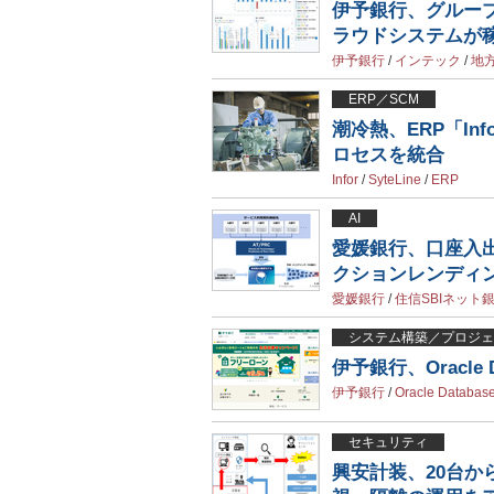
伊予銀行、グルー
ラウドシステムが
伊予銀行
/
インテック
/
地
ERP／SCM
潮冷熱、ERP「Inf
ロセスを統合
Infor
/
SyteLine
/
ERP
AI
愛媛銀行、口座入
クションレンディ
愛媛銀行
/
住信SBIネット
システム構築／プロジェ
伊予銀行、Oracl
伊予銀行
/
Oracle Databas
セキュリティ
興安計装、20台か