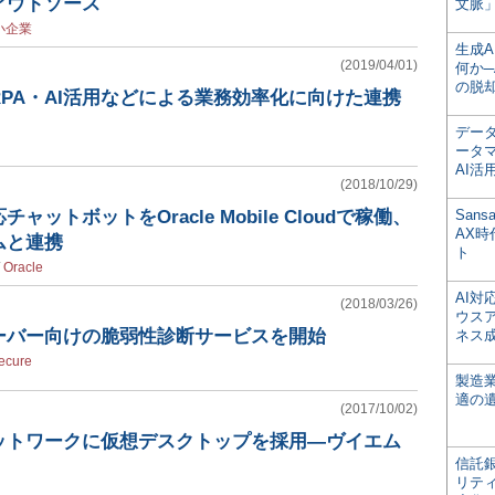
アウトソース
文脈」
小企業
生成
(2019/04/01)
何か─
の脱
PA・AI活用などによる業務効率化に向けた連携
デー
ータ
AI活
(2018/10/29)
ットボットをOracle Mobile Cloudで稼働、
San
AX
ムと連携
ト
/
Oracle
AI
(2018/03/26)
ウス
ーバー向けの脆弱性診断サービスを開始
ネス
ecure
製造
適の
(2017/10/02)
ットワークに仮想デスクトップを採用―ヴイエム
信託銀
リテ