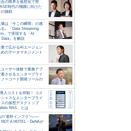
統合の限界を仮想化で突
ASE時代の飛躍に向けた
キの挑戦
の真価は「今この瞬間」の感
。「Data Streaming
form」で実現する「AI
y Data」を解説
企業で広がるAIエージェン
ためのデータマネジメント
？
たユーザー体験で業務アプ
定着させるエンタープライ
けノーコード開発ツールの
の導入コストを抑制！ コス
ンシャスなエンタープライ
ラスの仮想デスクトップ
allels RAS」とは
代の“基幹インフラ”へ──
NOT A HOTEL・DeNAが