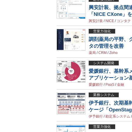
興安計装、拠点間
「NICE CXone」
興安計装
/
NICE
/
コンタク
営業力強化
調剤薬局の平野、ク
タの管理を改善
薬局
/
CRM
/
Zoho
システム開発
愛媛銀行、基幹系
アプリケーション
愛媛銀行
/
PaaS
/
金融
業務システム
伊予銀行、次期基幹
ケージ「OpenSta
伊予銀行
/
勘定系システム
営業力強化