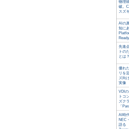
物理
破。C
スズ
AI
知にある
Plat
Read
先進
トの
とは
優れ
リを
ズ向
実像
VDI
トコ
ズク
「Par
AI時
NEC・
語る