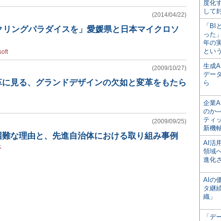
度化
して
(2014/04/22)
「BI
クリングパラダイスを」愛媛県と日本マイクロソ
った
年の
とい
oft
生成
(2009/10/27)
デー
改革に見る、グランドデザインの欠如と変革をもたら
ら
企業A
のか─
ティ
(2009/09/25)
新機
が困難な理由と、先進自治体における取り組み事例
AI
体
領域
進化
AI
タ継
織」
「デ