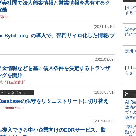
プ会社間で法人顧客情報と営業情報を共有するク
[イン
稼働
する
方銀行
(2021/11/10)
記事
応に
or SyteLine」の導入で、部門サイロ化した情報/プ
定期
(2021/08/03)
出金情報などを基に借入条件を決定するトランザ
[IT
らせ
ングを開始
銀行
/
日立製作所
(2020/06/11)
クトマネジメント
ト
e Databaseの保守をリミニストリートに切り替え
AI R
成功
e
/
Rimini Street
プとJ
経営
(2019/06/03)
“感動
ら導入できる中小企業向けのEDRサービス、監
動くA