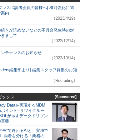
プレスID読者会員の皆様へ] 機能強化に関
ご案内
（2023/4/19）
の続きが読めないなどの不具合発生時の対
つきまして
（2022/12/14）
メンテナンスのお知らせ
（2022/10/14）
 Leaders編集部より] 編集スタッフ募集のお知
（Recruiting）
ピックス
[Sponsored]
eady Dataを実現するMDM
のポイント─サワイグルー
SOLが示すデータドリブン
の基盤
デモ”で終わるAIと、実務で
I─両者を分ける「業務の