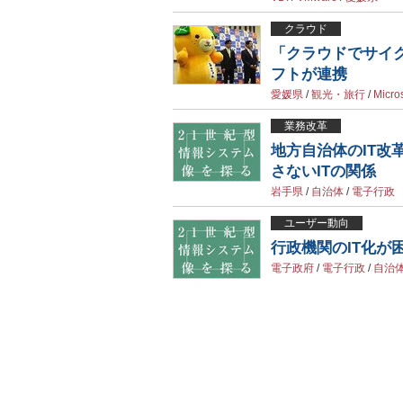
クラウド
「クラウドでサイ
フトが連携
愛媛県
/
観光・旅行
/
Micros
業務改革
地方自治体のIT
さないITの関係
岩手県
/
自治体
/
電子行政
ユーザー動向
行政機関のIT化
電子政府
/
電子行政
/
自治