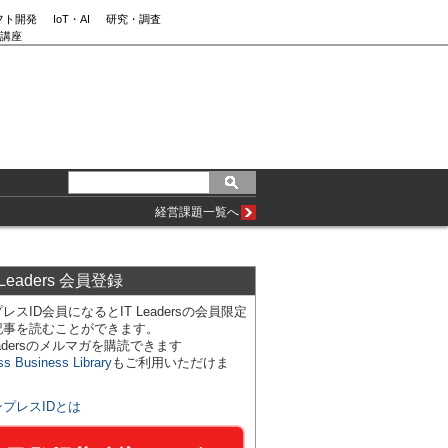
フト開発
IoT・AI
研究・調査
講座
経営課題一覧へ
 Leaders 会員登録
レスID会員になるとIT Leadersの会員限定
記事を読むことができます。
Leadersのメルマガを購読できます
ss Business Library
もご利用いただけま
ンプレスIDとは