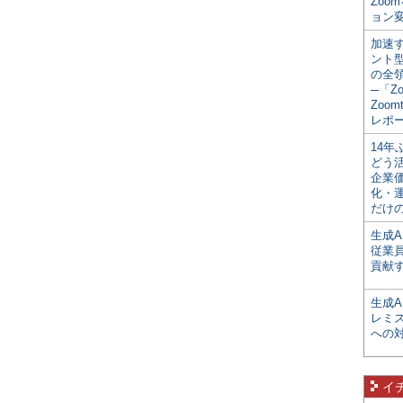
Zoo
ョン変
加速す
ント
の全
─「Z
Zoomt
レポ
14
どう
企業
化・
だけの
生成A
従業
貢献す
生成
レミ
への
イ