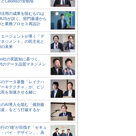
とCelonisの管制塔
AI活用の成果を阻むものは
AJSが説く、部門最適から
却と業務プロセス再設計
タエージェントが導く「デ
マネジメント」の民主化と
用の未来
san社の実践知に基づく、
時代のデータ品質マネジメン
対応のデータ基盤「レイクハ
アーキテクチャ」が、ビジ
成長を加速させる鍵に
業のAI導入を阻む「個別最
遺産」をどう打破するか
行の“雄”が目指す「セキュ
ィ・バイ・デザイン」。高