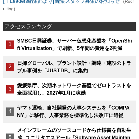
[IT Leaders編集部より] 編集スタッフ募集のお知らせ
(Recr
uiting)
アクセスランキング
SMBC日興証券、サーバー仮想化基盤を「OpenShi
ft Virtualization」で刷新、5年間の費用を2割減
日揮グローバル、プラント設計・調達・建設のトラ
ブル事例を「JUST.DB」に集約
愛媛県庁、次期ネットワーク基盤でゼロトラストを
全面採用し、2027年1月に稼働
ヤマト運輸、自社開発の人事システムを「COMPA
NY」に移行、人事業務を標準化し法改正に追従
メインフレームのソースコードから仕様書を自動生
成─ユニリタエスアール「Software Asset Mainten