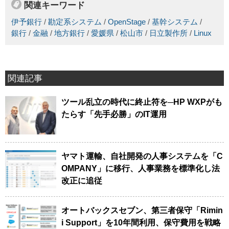
関連キーワード
伊予銀行
/
勘定系システム
/
OpenStage
/
基幹システム
/
銀行
/
金融
/
地方銀行
/
愛媛県
/
松山市
/
日立製作所
/
Linux
関連記事
ツール乱立の時代に終止符を─HP WXPがも
たらす「先手必勝」のIT運用
ヤマト運輸、自社開発の人事システムを「C
OMPANY」に移行、人事業務を標準化し法
改正に追従
オートバックスセブン、第三者保守「Rimin
i Support」を10年間利用、保守費用を戦略