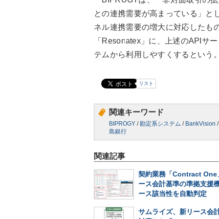
との連携需要が高まっている」と
ネル連携需要の増大に対応したもの
「Resonatex」に、上述のA
テムから利用しやすくするという
リスト
関連キーワード
BIPROGY
/
勘定系システム
/
BankVision
島銀行
関連記事
契約業務「Contract O
ース会計基準の準拠支援
ース該当性を自動判定
サムライズ、新リース会