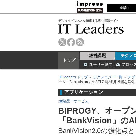
企業IT
デジタルビジネスを加速する専門情報サイト
経営課題
テクノ
トップ
ユーザー動向
プロセ
IT Leaders トップ
＞
テクノロジー一覧
＞
アプ
テム「BankVision」のAPI公開/連携機能を強化
アプリケーション
[
新製品・サービス
]
BIPROGY、オー
「BankVision」
BankVision2.0の