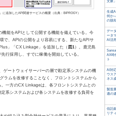
文脈」
生成
on」に追加したAPI関連サービスの概要（出典：BIPROGY）
何か─
の脱
デー
テムの機能をAPIとして公開する機能を備えている。今
ータ
みの一環で、APIの公開をより容易にする、新たなAPIサ
AI活
Plus」「CX Linkage」を追加した（
図1
）。鹿児島
San
が先行採用し、すでに稼働を開始している。
AX
ト
AI
Plusは、ゲートウェイサーバーの層で勘定系システムの機
ウス
ログラムを改修することなく、フロントシステムから
ネス
一方のCX Linkageは、各フロントシステムとの
製造
勘定系システムおよび各システムを改修する負荷を
適の
信託銀
リテ
拡大や組み込み型金融サービスの普及により、異業種