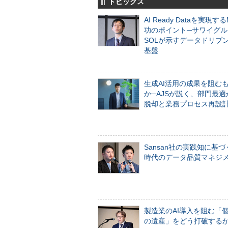
トピックス
AI Ready Dataを実現す
功のポイント─サワイグル
SOLが示すデータドリブ
基盤
生成AI活用の成果を阻む
か─AJSが説く、部門最適
脱却と業務プロセス再設
Sansan社の実践知に基づ
時代のデータ品質マネジ
製造業のAI導入を阻む「
の遺産」をどう打破する