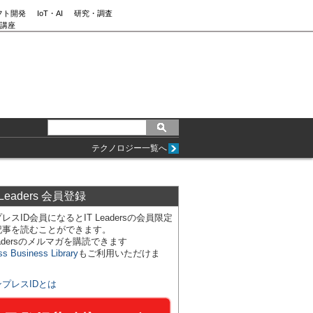
フト開発
IoT・AI
研究・調査
講座
テクノロジー一覧へ
 Leaders 会員登録
レスID会員になるとIT Leadersの会員限定
記事を読むことができます。
Leadersのメルマガを購読できます
ss Business Library
もご利用いただけま
ンプレスIDとは