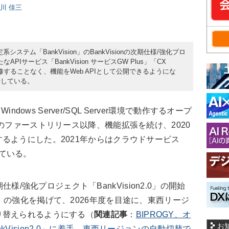
日川 佳三
系システム「BankVision」のBankVisionの次期仕様/強化プロ
なAPIサービス「BankVision サービスGW Plus」「CX
改修することなく、機能をWeb APIとして公開できるようにな
始している。
indows Server/SQL Server環境で動作するオープ
のファーストリリース以降、機能拡張を続け、2020
るようにした。2021年からはクラウドサービス
供している。
期仕様/強化プロジェクト「BankVision2.0」の開始
）の強化を掲げて、2026年度を目途に、東西リージ
り替えられるようにする（
関連記事
：
BIPROGY、オ
お
Vision2.0」に着手、東西リージョンの自動切替で