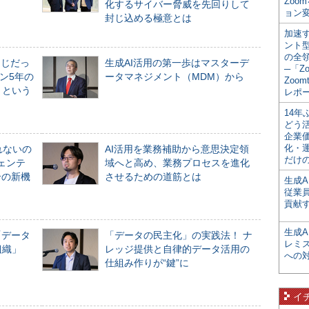
Zoo
化するサイバー脅威を先回りして
ョン変
封じ込める極意とは
加速す
ント
の全
同じだっ
生成AI活用の第一歩はマスターデ
─「Z
ン5年の
ータマネジメント（MDM）から
Zoomt
」という
レポ
14
どう
企業
化・
れないの
AI活用を業務補助から意思決定領
だけの
ジェンテ
域へと高め、業務プロセスを進化
合の新機
させるための道筋とは
生成A
従業
貢献す
生成
「データ
「データの民主化」の実践法！ ナ
レミ
組織」
レッジ提供と自律的データ活用の
への
仕組み作りが“鍵”に
イ