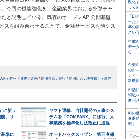
度化
して
し、今回の機能強化を、金融業界における外部チャ
「BI
だと説明している。既存のオープンAPI公開基盤
った
PIサービスを組み合わせることで、金融サービスを他シス
年の
とい
。
生成
デー
ら
企業A
のか─
ティ
/
API
/
データ連携
/
金融
/
信用金庫
/
銀行
/
信用組合
/
地方銀行
/
鹿児
新機
AI
領域
進化
ne」に新リ
ヤマト運輸、自社開発の人事シス
AI
機能、リ
テムを「COMPANY」に移行、人
タ継
事業務を標準化し法改正に追従
織」
計基準に
オートバックスセブン、第三者保
「デ