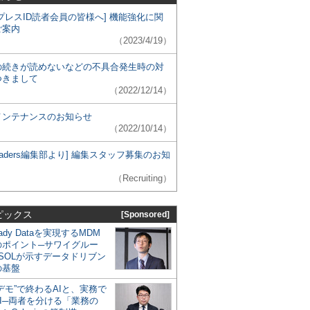
プレスID読者会員の皆様へ] 機能強化に関
ご案内
（2023/4/19）
の続きが読めないなどの不具合発生時の対
つきまして
（2022/12/14）
メンテナンスのお知らせ
（2022/10/14）
 Leaders編集部より] 編集スタッフ募集のお知
（Recruiting）
ピックス
[Sponsored]
eady Dataを実現するMDM
のポイント─サワイグルー
SOLが示すデータドリブン
の基盤
デモ”で終わるAIと、実務で
I─両者を分ける「業務の