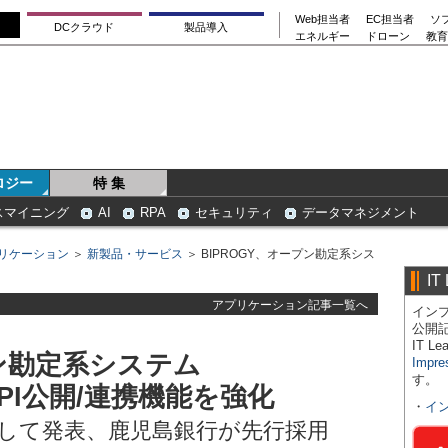
Web担当者
EC担当者
ソ
DCクラウド
製品導入
エネルギー
ドローン
教育
ロジー
特 集
スマイニング
AI
RPA
セキュリティ
データマネジメント
リケーション
＞
新製品・サービス
＞ BIPROGY、オープン勘定系シス
IT
アプリケーション記事一覧へ
インプ
公開
IT 
プン勘定系システム
Impre
す。
のAPI公開/連携機能を強化
・
イ
強化点として発表、鹿児島銀行が先行採用