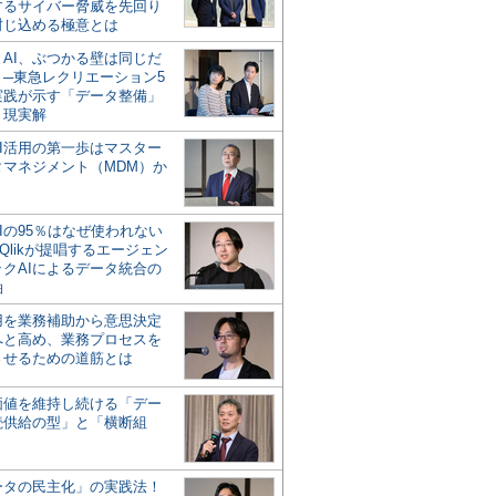
するサイバー脅威を先回り
封じ込める極意とは
とAI、ぶつかる壁は同じだ
」─東急レクリエーション5
実践が示す「データ整備」
う現実解
AI活用の第一歩はマスター
タマネジメント（MDM）か
Iの95％はなぜ使われない
Qlikが提唱するエージェン
ックAIによるデータ統合の
軸
活用を業務補助から意思決定
へと高め、業務プロセスを
させるための道筋とは
の価値を維持し続ける「デー
続供給の型」と「横断組
ータの民主化」の実践法！