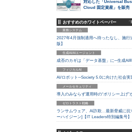
対応した「Universal Bus
Cloud 固定資産」を販売
おすすめのホワイトペーパー
「製
業務システム
2027年4月強制適用へ待ったなし、施行迫
版】
生成AI/AIエージェント
成否のカギは「データ基盤」に─生成AI時代
フィジカルAI
AI/ロボット─Society 5.0に向けた社会実
メールセキュリティ
導入のみならず運用時の“ポリシー上げ”が肝心
ゼロトラスト戦略
ランサムウェア、AI詐欺…最新脅威に抗
ーハイジーン]【IT Leaders特別編集号】