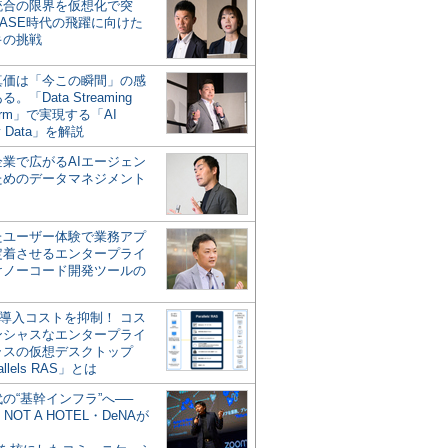
統合の限界を仮想化で突
ASE時代の飛躍に向けた
キの挑戦
の真価は「今この瞬間」の感
。「Data Streaming
form」で実現する「AI
y Data」を解説
企業で広がるAIエージェン
ためのデータマネジメント
？
たユーザー体験で業務アプ
定着させるエンタープライ
けノーコード開発ツールの
の導入コストを抑制！ コス
ンシャスなエンタープライ
ラスの仮想デスクトップ
allels RAS」とは
代の“基幹インフラ”へ──
NOT A HOTEL・DeNAが