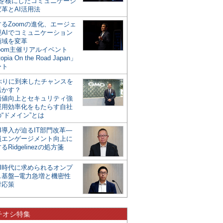
mを核にしたコミュニケーシ
革とAI活用法
るZoomの進化、エージェ
型AIでコミュニケーション
領域を変革
oom主催リアルイベント
opia On the Road Japan」
ート
年ぶりに到来したチャンスを
活かす？
価値向上とセキュリティ強
運用効率化をもたらす自社
“ドメイン”とは
I導入が迫るIT部門改革―
員エンゲージメント向上に
るRidgelinezの処方箋
AI時代に求められるオンプ
ス基盤─電力急増と機密性
対応策
チオシ特集