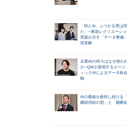
「BIとAI、ぶつかる壁は
た」─東急レクリエーショ
実践が示す「データ整備
現実解
企業AIの95％はなぜ使わ
か─Qlikが提唱するエー
ィックAIによるデータ統
軸
AIの価値を維持し続ける
継続供給の型」と「横断