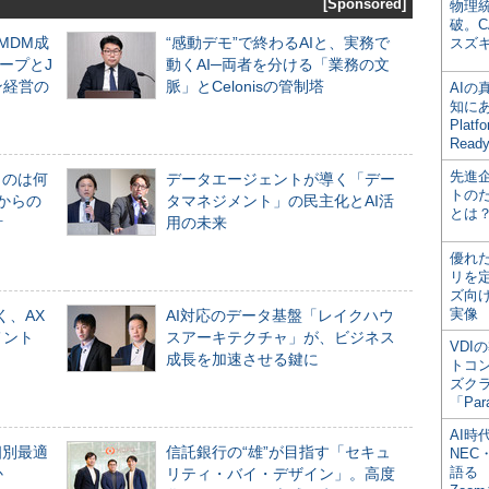
[Sponsored]
物理
破。C
るMDM成
“感動デモ”で終わるAIと、実務で
スズ
ープとJ
動くAI─両者を分ける「業務の文
ン経営の
脈」とCelonisの管制塔
AI
知にある
Plat
Read
先進
ものは何
データエージェントが導く「デー
トの
からの
タマネジメント」の民主化とAI活
とは
計
用の未来
優れ
リを
ズ向
実像
く、AX
AI対応のデータ基盤「レイクハウ
メント
スアーキテクチャ」が、ビジネス
VDI
成長を加速させる鍵に
トコ
ズク
「Par
AI時
個別最適
信託銀行の“雄”が目指す「セキュ
NEC・
語る
か
リティ・バイ・デザイン」。高度