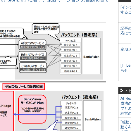
[イン
する
記事
応に
定期
[IT
らせ
ト
AI R
成功
プとJ
経営
“感動
動くA