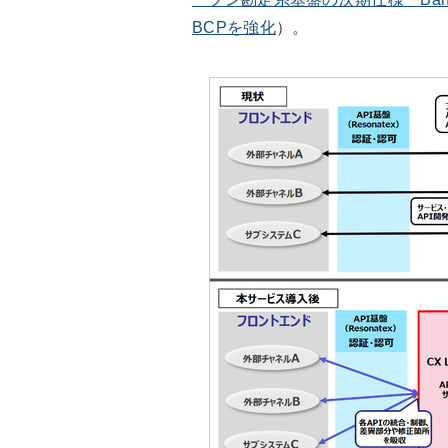
BCPを強化
）。