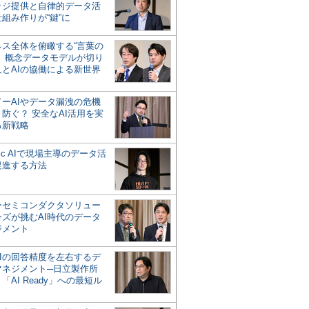
ッジ提供と自律的データ活
組み作りが“鍵”に
ネス全体を俯瞰する“言葉の
”、概念データモデルが切り
人とAIの協働による新世界
？
ドーAIやデータ漏洩の危機
防ぐ？ 安全なAI活用を実
る新戦略
ntic AIで現場主導のデータ活
促進する方法
ーセミコンダクタソリュー
ンズが挑むAI時代のデータ
ジメント
AIの回答精度を左右するデ
マネジメント─日立製作所
「AI Ready」への最短ル