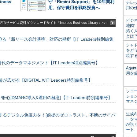
iness
守「Rimini Support」を10年間利
ナレ
用、保守費用を戦略投資へ
用の仕
ビジ
品/サービス資料ダウンロードサイト「Impress Business Library」へ」
地図
拓く
とは
る「新リース会計基準」対応の勘所【IT Leaders特別編集
シャ
をどう
現す
のデータマネジメント【IT Leaders特別編集号】
Age
用を
装が広がる【DIGITAL X/IT Leaders特別編集号】
ソニ
ショ
[DMARC導入&運用の極意]【IT Leaders特別編集号】
マネ
生成
するデジタル免疫力を！[前提のゼロトラスト、不断のサイバ
ータ
が説く
ート