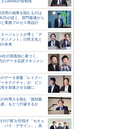
とCelonisの管制塔
AI活用の成果を阻むものは
AJSが説く、部門最適から
却と業務プロセス再設計
タエージェントが導く「デ
マネジメント」の民主化と
用の未来
san社の実践知に基づく、
時代のデータ品質マネジメン
対応のデータ基盤「レイクハ
アーキテクチャ」が、ビジ
成長を加速させる鍵に
業のAI導入を阻む「個別最
遺産」をどう打破するか
行の“雄”が目指す「セキュ
ィ・バイ・デザイン」。高