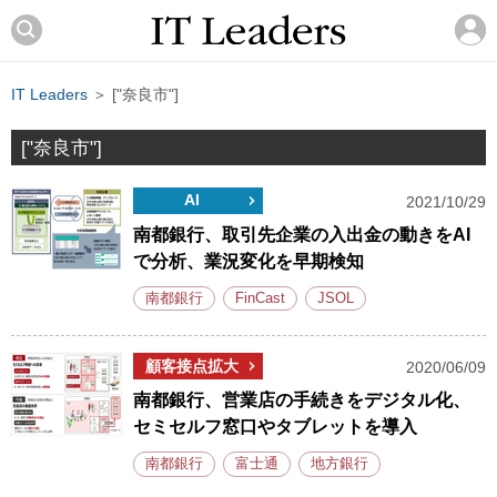
IT Leaders
＞ ["奈良市"]
["奈良市"]
AI
2021/10/29
南都銀行、取引先企業の入出金の動きをAI
で分析、業況変化を早期検知
南都銀行
FinCast
JSOL
顧客接点拡大
2020/06/09
南都銀行、営業店の手続きをデジタル化、
セミセルフ窓口やタブレットを導入
南都銀行
富士通
地方銀行