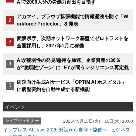
AIで2000人分の労働力創出を目指す
アカマイ、ブラウザ拡張機能で情報漏洩を防ぐ「W
orkforce Protector」を発表
愛媛県庁、次期ネットワーク基盤でゼロトラストを
全面採用し、2027年1月に稼働
AIが脆弱性の発見/悪用を加速、企業資産の36％
が“脆弱性ゾーン”に─EYが問うレジリエンス再定義
病院向け生成AIサービス「OPTiM AI ホスピタル」
に病歴要約を自動生成する新機能
イベント
ライブウェビナー
2026年9月15日(火)・16日(水) 10:00
インプレス AI Days 2026 対話から自律・協働へ─ビジネス