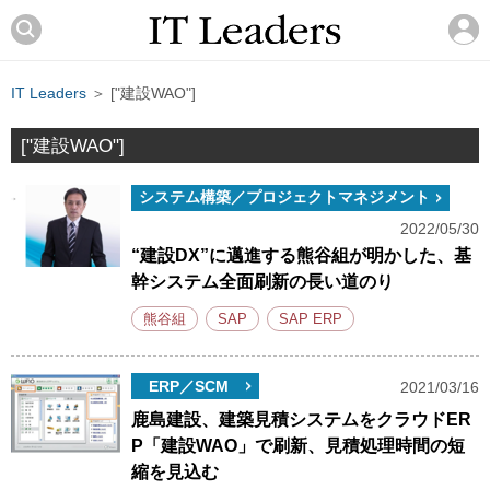
IT Leaders
＞ ["建設WAO"]
["建設WAO"]
システム構築／プロジェクトマネジメント
2022/05/30
“建設DX”に邁進する熊谷組が明かした、基
幹システム全面刷新の長い道のり
熊谷組
SAP
SAP ERP
ERP／SCM
2021/03/16
鹿島建設、建築見積システムをクラウドER
P「建設WAO」で刷新、見積処理時間の短
縮を見込む