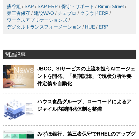
熊谷組
/
SAP
/
SAP ERP
/
保守・サポート
/
Rimini Street
/
第三者保守
/
建設WAO
/
チェプロ
/
クラウドERP
/
ワークスアプリケーションズ
/
デジタルトランスフォーメーション
/
HUE
/
ERP
関連記事
JBCC、SIサービスの上流を担うAIエージェ
ントを開発、「長期記憶」で現状分析や要
件定義を自動化
ハウス食品グループ、ローコードによるア
ジャイル内製開発体制を整備
みずほ銀行、第三者保守でRHELのアップグ