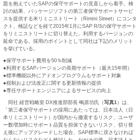
題を抱えていたSAPの保守サポートの見直しから着手。検
討の結果、パッケージソフトの第三者保守サポートサービ
スを提供する米リミニストリート（Rimini Street）にコンタ
クト。検証などを経て2015年1月にSAP R/3の保守サポート
をリミニストリートに切り替えた。利用するバージョンの
延命である。採用のポイントとして同社は下記のメリット
を挙げている。
●保守サポート費用を50％削減
●利用するSAPバージョンの長期サポート（最大15年間）
●標準機能以外にアドオンプログラムもサポート対象
●税制および法改正に関する更新情報の提供
●専任サポートエンジニアによるサービスの向上
同社 経営戦略室 DX推進部部長 鴫原功氏（
写真1
）は、
「第三者保守サポートの採用にあたっては、日本法人（日
本リミニストリート）が国内から撤退するリスク、ユーザ
ー数増加時にサポート品質を担保できないリスク、切り替
え後にアップグレードした場合、SAP標準に戻さなければ
ならないリスクなども検討した。だがその後、日本法人と