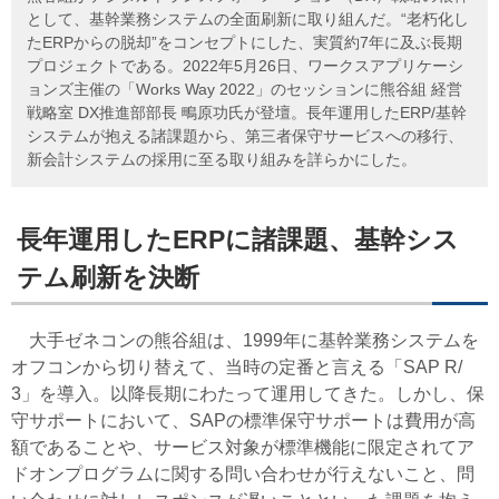
として、基幹業務システムの全面刷新に取り組んだ。“老朽化し
たERPからの脱却”をコンセプトにした、実質約7年に及ぶ長期
プロジェクトである。2022年5月26日、ワークスアプリケーシ
ョンズ主催の「Works Way 2022」のセッションに熊谷組 経営
戦略室 DX推進部部長 鴫原功氏が登壇。長年運用したERP/基幹
システムが抱える諸課題から、第三者保守サービスへの移行、
新会計システムの採用に至る取り組みを詳らかにした。
長年運用したERPに諸課題、基幹シス
テム刷新を決断
大手ゼネコンの熊谷組は、1999年に基幹業務システムを
オフコンから切り替えて、当時の定番と言える「
SAP R/
3
」を導入。以降長期にわたって運用してきた。しかし、保
守サポートにおいて、SAPの標準保守サポートは費用が高
額であることや、サービス対象が標準機能に限定されてア
ドオンプログラムに関する問い合わせが行えないこと、問