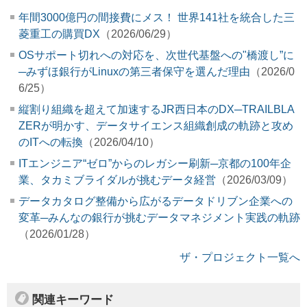
年間3000億円の間接費にメス！ 世界141社を統合した三
菱重工の購買DX
（2026/06/29）
OSサポート切れへの対応を、次世代基盤への"橋渡し”に
─みずほ銀行がLinuxの第三者保守を選んだ理由
（2026/0
6/25）
縦割り組織を超えて加速するJR西日本のDX─TRAILBLA
ZERが明かす、データサイエンス組織創成の軌跡と攻め
のITへの転換
（2026/04/10）
ITエンジニア“ゼロ”からのレガシー刷新─京都の100年企
業、タカミブライダルが挑むデータ経営
（2026/03/09）
データカタログ整備から広がるデータドリブン企業への
変革─みんなの銀行が挑むデータマネジメント実践の軌跡
（2026/01/28）
ザ・プロジェクト一覧へ
関連キーワード