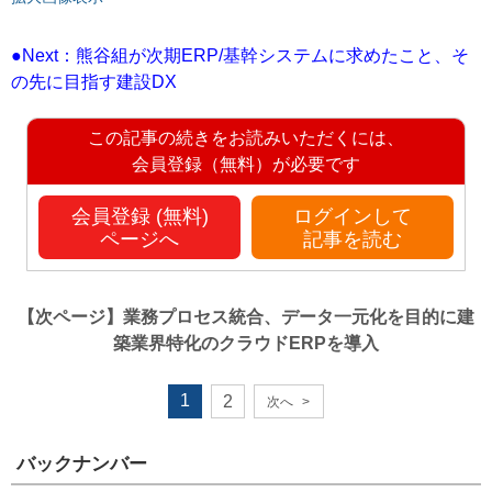
●Next：熊谷組が次期ERP/基幹システムに求めたこと、そ
の先に目指す建設DX
この記事の続きをお読みいただくには、
会員登録（無料）が必要です
会員登録 (無料)
ログインして
ページへ
記事を読む
【次ページ】
業務プロセス統合、データ一元化を目的に建
築業界特化のクラウドERPを導入
1
2
次へ
>
バックナンバー