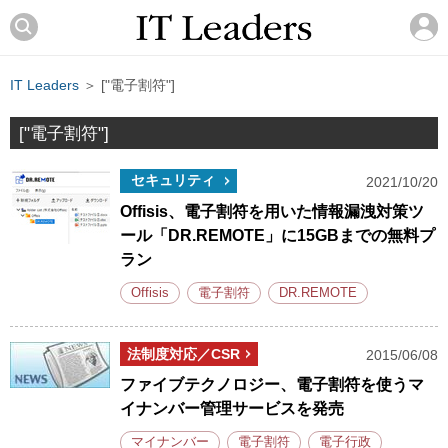
IT Leaders
＞ ["電子割符"]
["電子割符"]
セキュリティ
2021/10/20
Offisis、電子割符を用いた情報漏洩対策ツ
ール「DR.REMOTE」に15GBまでの無料プ
ラン
Offisis
電子割符
DR.REMOTE
法制度対応／CSR
2015/06/08
ファイブテクノロジー、電子割符を使うマ
イナンバー管理サービスを発売
マイナンバー
電子割符
電子行政