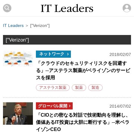
IT Leaders
＞ ["Verizon"]
["Verizon"]
ネットワーク
2018/02/07
「クラウドのセキュリティリスクを回避す
る」─アステラス製薬がベライゾンのサービ
スを採用
アステラス製薬
製薬
製造
グローバル展開
2014/07/02
「CIOとの密なる対話で技術動向を理解し、
価値あるIT投資は大胆に断行する」─米ベラ
イゾンCEO