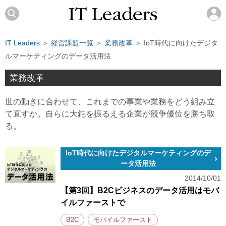
IT Leaders
＞
経営課題一覧
＞
業務改革
＞ IoT時代に向けたデジタ
ルマーケティングのデータ活用法
業務改革
世の動きに合わせて、これまでの事業や業務をどう組み立
て直すか。自らに大鉈を振るえる企業が競争優位を勝ち取
る。
IoT時代に向けたデジタルマーケティングのデ
ータ活用法
2014/10/01
【第3回】B2Cビジネスのデータ活用はモバ
イルファーストで
B2C
モバイルファースト