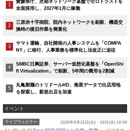
愛媛県庁、次期ネットワーク基盤でゼロトラストを
全面採用し、2027年1月に稼働
三原赤十字病院、院内ネットワークを刷新、機器交
換時の復旧作業を簡素化
ヤマト運輸、自社開発の人事システムを「COMPA
NY」に移行、人事業務を標準化し法改正に追従
SMBC日興証券、サーバー仮想化基盤を「OpenShi
ft Virtualization」で刷新、5年間の費用を2割減
丸亀製麺のトリドールHD、衛星データで出店用地
を探索し、新規出店を加速
イベント
ライブウェビナー
2026年9月15日(火)・16日(水) 10:00