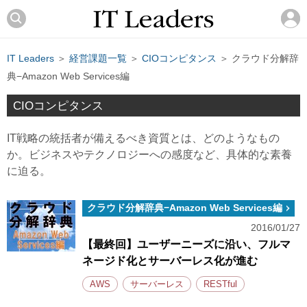
IT Leaders
＞
経営課題一覧
＞
CIOコンピタンス
＞ クラウド分解辞
典−Amazon Web Services編
CIOコンピタンス
IT戦略の統括者が備えるべき資質とは、どのようなもの
か。ビジネスやテクノロジーへの感度など、具体的な素養
に迫る。
クラウド分解辞典−Amazon Web Services編
2016/01/27
【最終回】ユーザーニーズに沿い、フルマ
ネージド化とサーバーレス化が進む
AWS
サーバーレス
RESTful