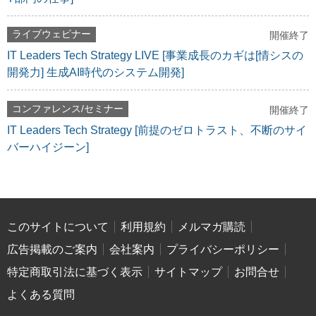
ライブウェビナー
開催終了
IT Leaders Tech Strategy LIVE [事業成長のカギは[情シスの
開発力] 生成AI時代のシステム開発]
コンファレンス/セミナー
開催終了
IT Leaders Tech Strategy [前提のゼロトラスト、不断のサイ
バーハイジーン]
このサイトについて
利用規約
メルマガ購読
広告掲載のご案内
会社案内
プライバシーポリシー
特定商取引法に基づく表示
サイトマップ
お問合せ
よくある質問