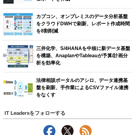
カプコン、オンプレミスのデータ分析基盤
をクラウドDWHで刷新、レポート作成時間
を8割削減
三井化学、S/4HANAを中核に新データ基盤
を構築、AnaplanやTableauが予算/計画分
析を効率化
法律相談ポータルのアシロ、データ連携基
盤を刷新、手作業によるCSVファイル連携
をなくす
IT Leadersをフォローする