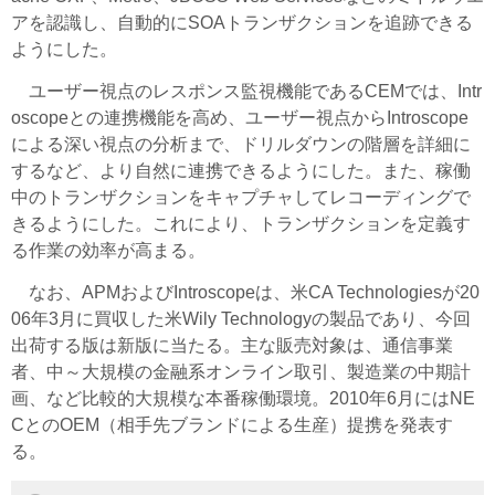
アを認識し、自動的にSOAトランザクションを追跡できる
ようにした。
ユーザー視点のレスポンス監視機能であるCEMでは、Intr
oscopeとの連携機能を高め、ユーザー視点からIntroscope
による深い視点の分析まで、ドリルダウンの階層を詳細に
するなど、より自然に連携できるようにした。また、稼働
中のトランザクションをキャプチャしてレコーディングで
きるようにした。これにより、トランザクションを定義す
る作業の効率が高まる。
なお、APMおよびIntroscopeは、米CA Technologiesが20
06年3月に買収した米Wily Technologyの製品であり、今回
出荷する版は新版に当たる。主な販売対象は、通信事業
者、中～大規模の金融系オンライン取引、製造業の中期計
画、など比較的大規模な本番稼働環境。2010年6月にはNE
CとのOEM（相手先ブランドによる生産）提携を発表す
る。