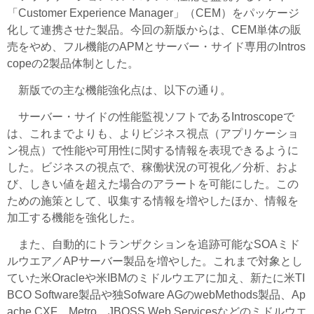
「Customer Experience Manager」（CEM）をパッケージ
化して連携させた製品。今回の新版からは、CEM単体の販
売をやめ、フル機能のAPMとサーバー・サイド専用のIntros
copeの2製品体制とした。
新版での主な機能強化点は、以下の通り。
サーバー・サイドの性能監視ソフトであるIntroscopeで
は、これまでよりも、よりビジネス視点（アプリケーショ
ン視点）で性能や可用性に関する情報を表現できるように
した。ビジネスの視点で、稼働状況の可視化／分析、およ
び、しきい値を超えた場合のアラートを可能にした。この
ための施策として、収集する情報を増やしたほか、情報を
加工する機能を強化した。
また、自動的にトランザクションを追跡可能なSOAミド
ルウエア／APサーバー製品を増やした。これまで対象とし
ていた米Oracleや米IBMのミドルウエアに加え、新たに米TI
BCO Software製品や独Sofware AGのwebMethods製品、Ap
ache CXF、Metro、JBOSS Web Servicesなどのミドルウエ