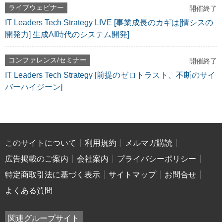
ライブウェビナー
開催終了
IT Leaders Tech Strategy LIVE [事業成長のカギは[情シスの
開発力] 生成AI時代のシステム開発]
コンファレンス/セミナー
開催終了
IT Leaders Tech Strategy [前提のゼロトラスト、不断のサイ
バーハイジーン]
このサイトについて
利用規約
メルマガ購読
広告掲載のご案内
会社案内
プライバシーポリシー
特定商取引法に基づく表示
サイトマップ
お問合せ
よくある質問
関連グループサイト