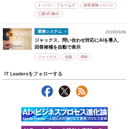
トッパン・フォームズ
損害保険ジャパン
三菱UFJ銀行
業務システム
2019/03/06
ジャックス、問い合わせ対応にAIを導入、
回答候補を自動で表示
ジャックス
信販
IBM
IT Leadersをフォローする