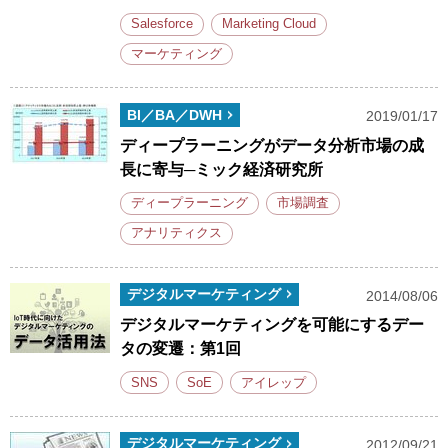
Salesforce
Marketing Cloud
マーケティング
BI／BA／DWH
2019/01/17
ディープラーニングがデータ分析市場の成
長に寄与─ミック経済研究所
ディープラーニング
市場調査
アナリティクス
デジタルマーケティング
2014/08/06
デジタルマーケティングを可能にするデー
タの変遷：第1回
SNS
SoE
アイレップ
デジタルマーケティング
2012/09/21