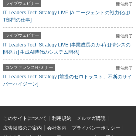
ライブウェビナー
開催終了
IT Leaders Tech Strategy LIVE [AIエージェントの戦力化はI
T部門の仕事]
ライブウェビナー
開催終了
IT Leaders Tech Strategy LIVE [事業成長のカギは[情シスの
開発力] 生成AI時代のシステム開発]
コンファレンス/セミナー
開催終了
IT Leaders Tech Strategy [前提のゼロトラスト、不断のサイ
バーハイジーン]
このサイトについて
利用規約
メルマガ購読
広告掲載のご案内
会社案内
プライバシーポリシー