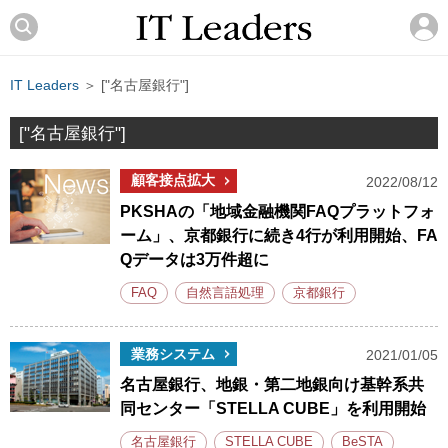
IT Leaders
＞ ["名古屋銀行"]
["名古屋銀行"]
顧客接点拡大
2022/08/12
PKSHAの「地域金融機関FAQプラットフォ
ーム」、京都銀行に続き4行が利用開始、FA
Qデータは3万件超に
FAQ
自然言語処理
京都銀行
業務システム
2021/01/05
名古屋銀行、地銀・第二地銀向け基幹系共
同センター「STELLA CUBE」を利用開始
名古屋銀行
STELLA CUBE
BeSTA