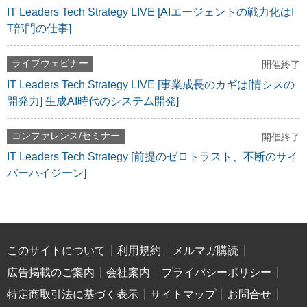
IT Leaders Tech Strategy LIVE [AIエージェントの戦力化はI
T部門の仕事]
ライブウェビナー
開催終了
IT Leaders Tech Strategy LIVE [事業成長のカギは[情シスの
開発力] 生成AI時代のシステム開発]
コンファレンス/セミナー
開催終了
IT Leaders Tech Strategy [前提のゼロトラスト、不断のサイ
バーハイジーン]
このサイトについて
利用規約
メルマガ購読
広告掲載のご案内
会社案内
プライバシーポリシー
特定商取引法に基づく表示
サイトマップ
お問合せ