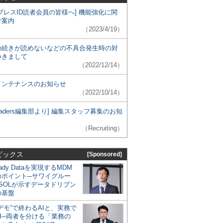
プレスID読者会員の皆様へ] 機能強化に関
ご案内
（2023/4/19）
の続きが読めないなどの不具合発生時の対
つきまして
（2022/12/14）
メンテナンスのお知らせ
（2022/10/14）
 Leaders編集部より] 編集スタッフ募集のお知
（Recruiting）
ピックス
[Sponsored]
eady Dataを実現するMDM
のポイント─サワイグルー
SOLが示すデータドリブン
の基盤
デモ”で終わるAIと、実務で
I─両者を分ける「業務の