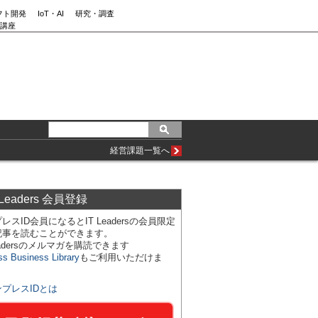
フト開発
IoT・AI
研究・調査
講座
経営課題一覧へ
 Leaders 会員登録
レスID会員になるとIT Leadersの会員限定
記事を読むことができます。
Leadersのメルマガを購読できます
ss Business Library
もご利用いただけま
ンプレスIDとは