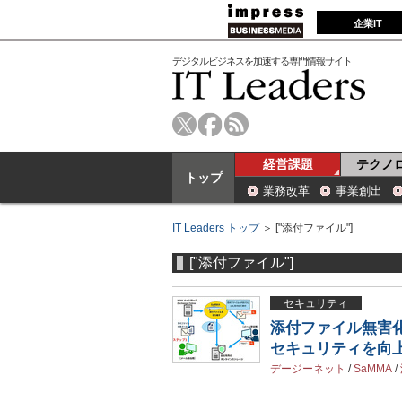
企業IT
デジタルビジネスを加速する専門情報サイト
経営課題
テクノ
トップ
業務改革
事業創出
IT Leaders トップ
＞ ["添付ファイル"]
["添付ファイル"]
セキュリティ
添付ファイル無害化ツ
セキュリティを向
デージーネット
/
SaMMA
/