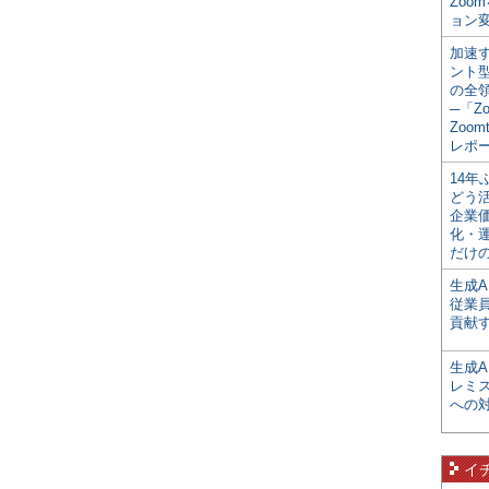
Zoo
ョン変
加速す
ント
の全
─「Z
Zoomt
レポ
14
どう
企業
化・
だけの
生成A
従業
貢献す
生成
レミ
への
イ