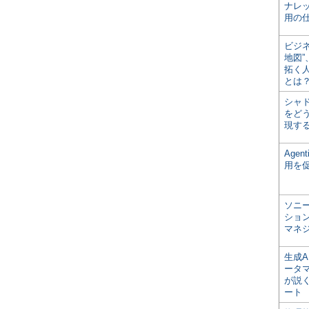
ナレ
用の仕
ビジ
地図
拓く
とは
シャ
をどう
現す
Age
用を
ソニ
ショ
マネ
生成
ータ
が説く
ート