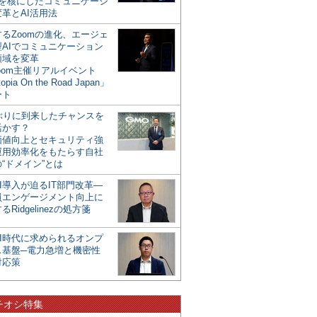
mを核にしたコミュニケーシ
革とAI活用法
るZoomの進化、エージェ
型AIでコミュニケーション
領域を変革
oom主催リアルイベント
opia On the Road Japan」
ート
年ぶりに到来したチャンスを
活かす？
価値向上とセキュリティ強
運用効率化をもたらす自社
“ドメイン”とは
I導入が迫るIT部門改革―
員エンゲージメント向上に
るRidgelinezの処方箋
AI時代に求められるオンプ
ス基盤─電力急増と機密性
対応策
チオシ特集