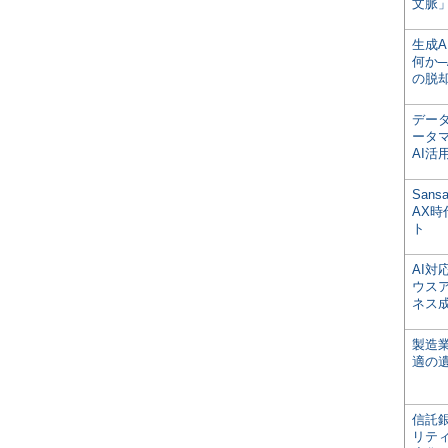
文脈」
生成
何か─
の脱
デー
ータ
AI活
San
AX
ト
AI
ウス
ネス
製造
適の
信託銀
リテ