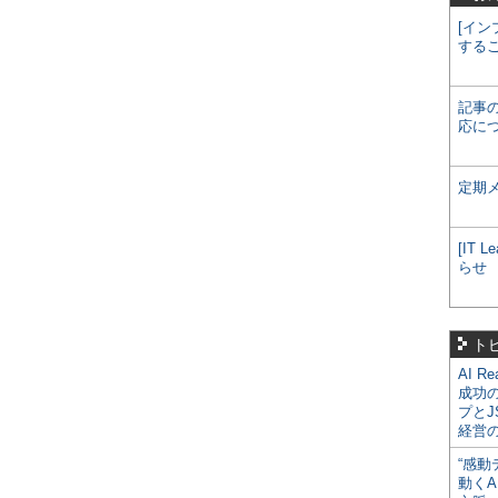
[イン
する
記事
応に
定期
[IT
らせ
ト
AI R
成功
プとJ
経営
“感動
動くA