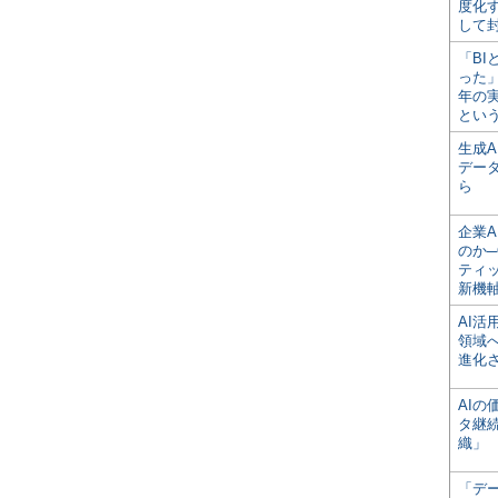
度化
して
「BI
った
年の
とい
生成
デー
ら
企業A
のか─
ティ
新機
AI
領域
進化
AI
タ継
織」
「デ