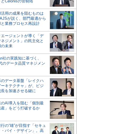
とCelonisの管制塔
AI活用の成果を阻むものは
AJSが説く、部門最適から
却と業務プロセス再設計
タエージェントが導く「デ
マネジメント」の民主化と
用の未来
san社の実践知に基づく、
時代のデータ品質マネジメン
対応のデータ基盤「レイクハ
アーキテクチャ」が、ビジ
成長を加速させる鍵に
業のAI導入を阻む「個別最
遺産」をどう打破するか
行の“雄”が目指す「セキュ
ィ・バイ・デザイン」。高