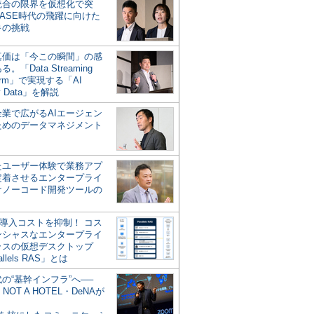
統合の限界を仮想化で突
ASE時代の飛躍に向けた
キの挑戦
の真価は「今この瞬間」の感
。「Data Streaming
form」で実現する「AI
y Data」を解説
企業で広がるAIエージェン
ためのデータマネジメント
？
たユーザー体験で業務アプ
定着させるエンタープライ
けノーコード開発ツールの
の導入コストを抑制！ コス
ンシャスなエンタープライ
ラスの仮想デスクトップ
allels RAS」とは
代の“基幹インフラ”へ──
NOT A HOTEL・DeNAが