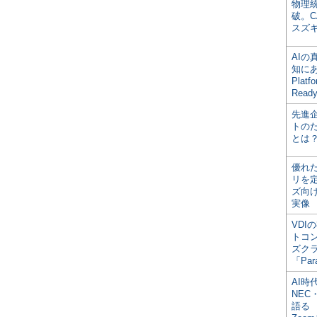
物理
破。C
スズ
AI
知にある
Plat
Read
先進
トの
とは
優れ
リを
ズ向
実像
VDI
トコ
ズク
「Par
AI時
NEC・
語る