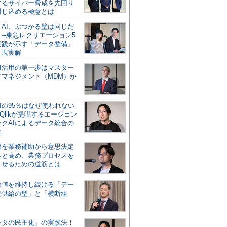
するサイバー脅威を先回り
封じ込める極意とは
とAI、ぶつかる壁は同じだ
」─東急レクリエーション5
実践が示す「データ整備」
う現実解
AI活用の第一歩はマスター
タマネジメント（MDM）か
Iの95％はなぜ使われない
Qlikが提唱するエージェン
ックAIによるデータ統合の
軸
活用を業務補助から意思決定
へと高め、業務プロセスを
させるための道筋とは
の価値を維持し続ける「デー
続供給の型」と「横断組
ータの民主化」の実践法！