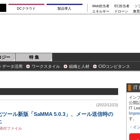
Web担当者
EC担当者
ソ
DCクラウド
製品導入
エネルギー
ドローン
教育
ロジー
特 集
データ活用
ワークスタイル
組織と人材
CIOコンピタンス
IT
インプ
公開
(2022/12/23)
IT 
Impre
ール新版「SaMMA 5.0.3」、メール送信時の
す。
上
・
イ
添付ファイル