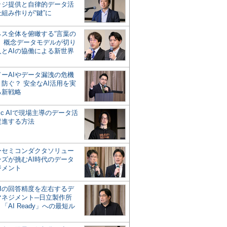
ッジ提供と自律的データ活
組み作りが“鍵”に
ネス全体を俯瞰する“言葉の
”、概念データモデルが切り
人とAIの協働による新世界
？
ドーAIやデータ漏洩の危機
防ぐ？ 安全なAI活用を実
る新戦略
ntic AIで現場主導のデータ活
促進する方法
ーセミコンダクタソリュー
ンズが挑むAI時代のデータ
ジメント
AIの回答精度を左右するデ
マネジメント─日立製作所
「AI Ready」への最短ル