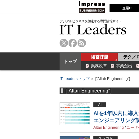
企業IT
デジタルビジネスを加速する専門情報サイト
経営課題
テクノ
トップ
業務改革
事業創出
IT Leaders トップ
＞ ["Altair Engineering"]
["Altair Engineering"]
AI
AIを1年以内に導
エンジニアリング
Altair Engineering
/
ユーザ
クラウド