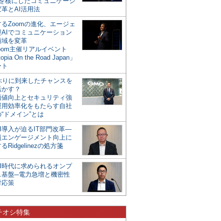
mを核にしたコミュニケーシ
革とAI活用法
るZoomの進化、エージェ
型AIでコミュニケーション
領域を変革
oom主催リアルイベント
opia On the Road Japan」
ート
年ぶりに到来したチャンスを
活かす？
価値向上とセキュリティ強
運用効率化をもたらす自社
“ドメイン”とは
I導入が迫るIT部門改革―
員エンゲージメント向上に
るRidgelinezの処方箋
AI時代に求められるオンプ
ス基盤─電力急増と機密性
対応策
チオシ特集