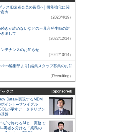
プレスID読者会員の皆様へ] 機能強化に関
ご案内
（2023/4/19）
の続きが読めないなどの不具合発生時の対
つきまして
（2022/12/14）
メンテナンスのお知らせ
（2022/10/14）
 Leaders編集部より] 編集スタッフ募集のお知
（Recruiting）
ピックス
[Sponsored]
eady Dataを実現するMDM
のポイント─サワイグルー
SOLが示すデータドリブン
の基盤
デモ”で終わるAIと、実務で
I─両者を分ける「業務の