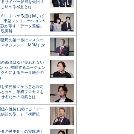
するサイバー脅威を先回り
封じ込める極意とは
とAI、ぶつかる壁は同じだ
」─東急レクリエーション5
実践が示す「データ整備」
う現実解
AI活用の第一歩はマスター
タマネジメント（MDM）か
Iの95％はなぜ使われない
Qlikが提唱するエージェン
ックAIによるデータ統合の
軸
活用を業務補助から意思決定
へと高め、業務プロセスを
させるための道筋とは
の価値を維持し続ける「デー
続供給の型」と「横断組
ータの民主化」の実践法！