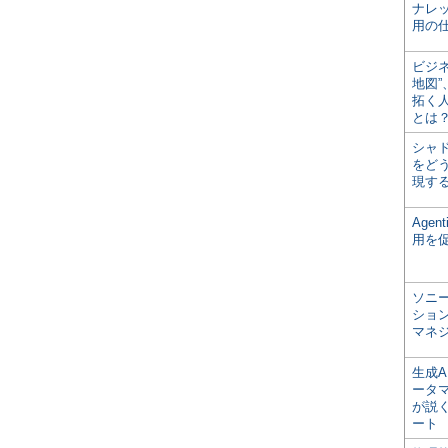
ナレ
用の仕
ビジ
地図
拓く
とは
シャ
をどう
現す
Age
用を
ソニ
ショ
マネ
生成
ータ
が説く
ート