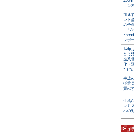
Zoo
ョン変
加速す
ント
の全
─「Z
Zoomt
レポ
14
どう
企業
化・
だけの
生成A
従業
貢献す
生成
レミ
への
イ