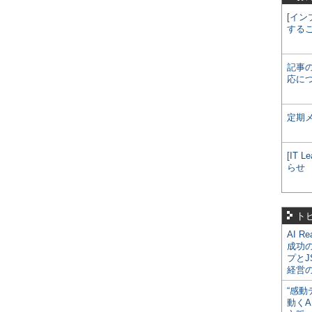
[イン
する
記事
応に
定期
[IT
らせ
ト
AI R
成功
プとJ
経営
“感動
動くA