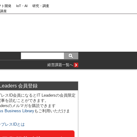
フト開発
IoT・AI
研究・調査
講座
経営課題一覧へ
 Leaders 会員登録
レスID会員になるとIT Leadersの会員限定
記事を読むことができます。
Leadersのメルマガを購読できます
ss Business Library
もご利用いただけま
ンプレスIDとは