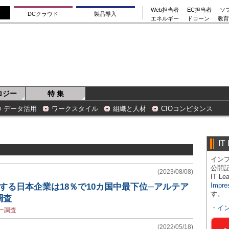
Web担当者
EC担当者
ソ
DCクラウド
製品導入
エネルギー
ドローン
教育
ロジー
特 集
データ活用
ワークスタイル
組織と人材
CIOコンピタンス
IT
インプ
公開
(2023/08/08)
IT 
Impre
入する日本企業は18％で10カ国中最下位─アルテア
す。
調査
・
イ
ー調査
(2022/05/18)