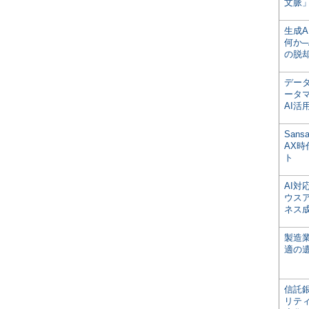
文脈」
生成
何か─
の脱
デー
ータ
AI活
San
AX
ト
AI
ウス
ネス
製造
適の
信託銀
リテ