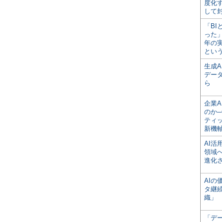
度化
して
「BI
った
年の
とい
生成
デー
ら
企業A
のか─
ティ
新機
AI
領域
進化
AI
タ継
織」
「デ