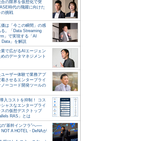
統合の限界を仮想化で突
ASE時代の飛躍に向けた
キの挑戦
の真価は「今この瞬間」の感
。「Data Streaming
form」で実現する「AI
y Data」を解説
企業で広がるAIエージェン
ためのデータマネジメント
？
たユーザー体験で業務アプ
定着させるエンタープライ
けノーコード開発ツールの
の導入コストを抑制！ コス
ンシャスなエンタープライ
ラスの仮想デスクトップ
allels RAS」とは
代の“基幹インフラ”へ──
NOT A HOTEL・DeNAが