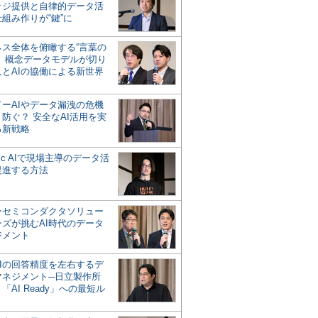
ッジ提供と自律的データ活
組み作りが“鍵”に
ネス全体を俯瞰する“言葉の
”、概念データモデルが切り
人とAIの協働による新世界
？
ドーAIやデータ漏洩の危機
防ぐ？ 安全なAI活用を実
る新戦略
ntic AIで現場主導のデータ活
促進する方法
ーセミコンダクタソリュー
ンズが挑むAI時代のデータ
ジメント
AIの回答精度を左右するデ
マネジメント─日立製作所
「AI Ready」への最短ル