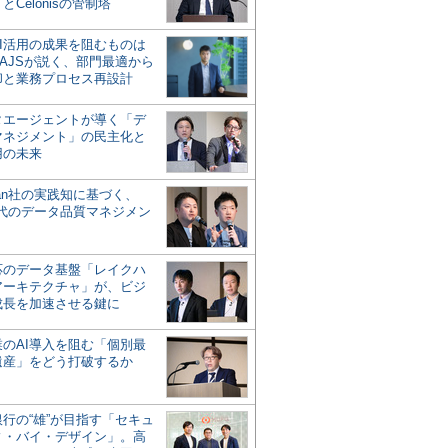
とCelonisの管制塔
AI活用の成果を阻むものは
AJSが説く、部門最適から
却と業務プロセス再設計
タエージェントが導く「デ
マネジメント」の民主化と
用の未来
san社の実践知に基づく、
時代のデータ品質マネジメン
対応のデータ基盤「レイクハ
アーキテクチャ」が、ビジ
成長を加速させる鍵に
業のAI導入を阻む「個別最
遺産」をどう打破するか
行の“雄”が目指す「セキュ
ィ・バイ・デザイン」。高