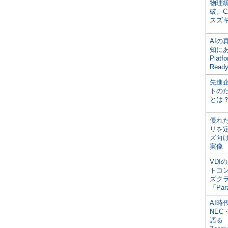
物理
破。C
スズ
AI
知にある
Plat
Read
先進
トの
とは
優れ
リを
ズ向
実像
VDI
トコ
ズク
「Par
AI時
NEC・
語る