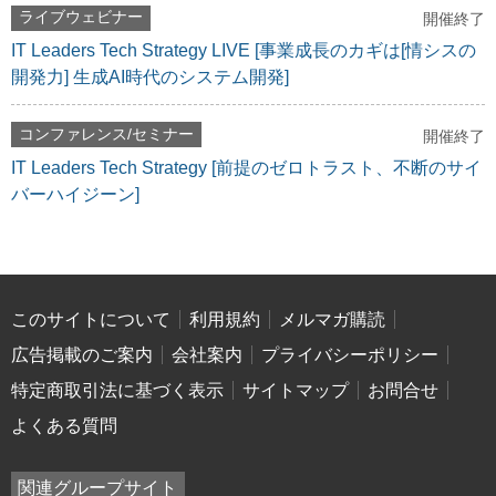
ライブウェビナー
開催終了
IT Leaders Tech Strategy LIVE [事業成長のカギは[情シスの
開発力] 生成AI時代のシステム開発]
コンファレンス/セミナー
開催終了
IT Leaders Tech Strategy [前提のゼロトラスト、不断のサイ
バーハイジーン]
このサイトについて
利用規約
メルマガ購読
広告掲載のご案内
会社案内
プライバシーポリシー
特定商取引法に基づく表示
サイトマップ
お問合せ
よくある質問
関連グループサイト