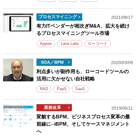
プロセスマイニング
2021/08/17
有力ITベンダーが相次ぎM&A、拡大を続け
るプロセスマイニングツール市場
Appian
Lana Labs
ローコード
SOA／BPM
2020/03/09
利点多いが副作用も、ローコードツールの
活用に欠かせない自社戦略
RAD
PaaS
SaaS
業務改革
2019/06/11
変貌するBPM、ビジネスプロセス変革の最
前線に─iBPM、そしてケースマネジメント
へ