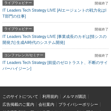
ライブウェビナー
開催終了
IT Leaders Tech Strategy LIVE [AIエージェントの戦力化はI
T部門の仕事]
ライブウェビナー
開催終了
IT Leaders Tech Strategy LIVE [事業成長のカギは[情シスの
開発力] 生成AI時代のシステム開発]
コンファレンス/セミナー
開催終了
IT Leaders Tech Strategy [前提のゼロトラスト、不断のサイ
バーハイジーン]
このサイトについて
利用規約
メルマガ購読
広告掲載のご案内
会社案内
プライバシーポリシー