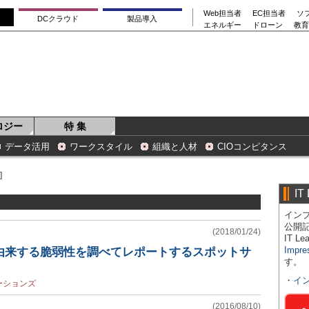
Web担当者
EC担当者
ソ
DCクラウド
製品導入
エネルギー
ドローン
教育
ロジー
特 集
データ活用
ワークスタイル
組織と人材
CIOコンピタンス
]
IT
インプ
公開
(2018/01/24)
IT 
Impre
に由来する脆弱性を調べてレポートするスポットサ
す。
・
イ
ーションズ
(2016/08/10)