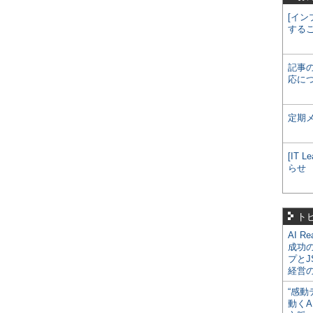
[イン
する
記事
応に
定期
[IT
らせ
ト
AI R
成功
プとJ
経営
“感動
動くA