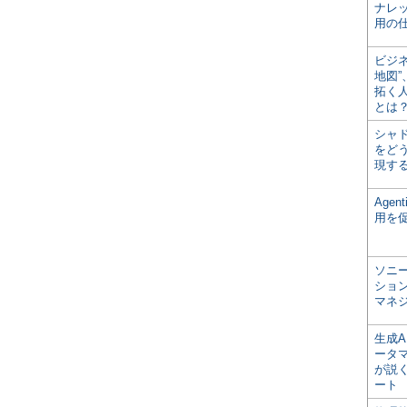
ナレ
用の仕
ビジ
地図
拓く
とは
シャ
をどう
現す
Age
用を
ソニ
ショ
マネ
生成
ータ
が説く
ート