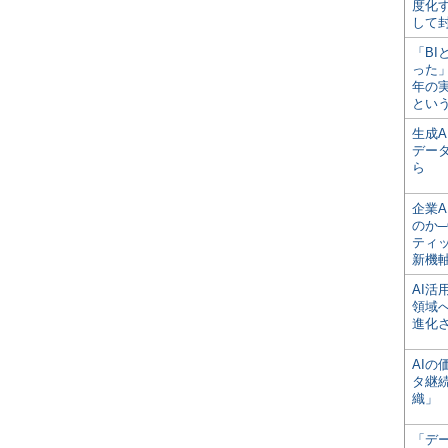
度化
して
「BI
った
年の
とい
生成
デー
ら
企業A
のか─
ティ
新機
AI
領域
進化
AI
タ継
織」
「デ