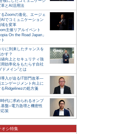
mを核にしたコミュニケーシ
革とAI活用法
るZoomの進化、エージェ
型AIでコミュニケーション
領域を変革
oom主催リアルイベント
opia On the Road Japan」
ート
年ぶりに到来したチャンスを
活かす？
価値向上とセキュリティ強
運用効率化をもたらす自社
“ドメイン”とは
I導入が迫るIT部門改革―
員エンゲージメント向上に
るRidgelinezの処方箋
AI時代に求められるオンプ
ス基盤─電力急増と機密性
対応策
チオシ特集