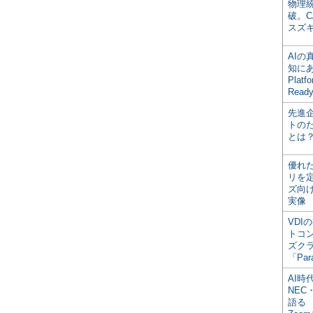
物理
破。C
スズ
AI
知にある
Plat
Read
先進
トの
とは
優れ
リを
ズ向
実像
VDI
トコ
ズク
「Par
AI時
NEC・
語る