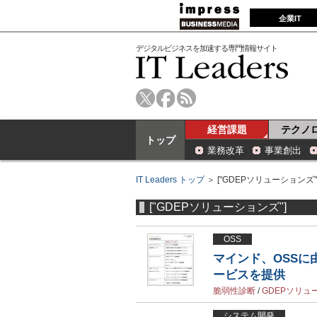
企業IT
デジタルビジネスを加速する専門情報サイト
経営課題
テクノ
トップ
業務改革
事業創出
IT Leaders トップ
＞ ["GDEPソリューションズ"
["GDEPソリューションズ"]
OSS
マインド、OSS
ービスを提供
脆弱性診断
/
GDEPソリュ
システム開発