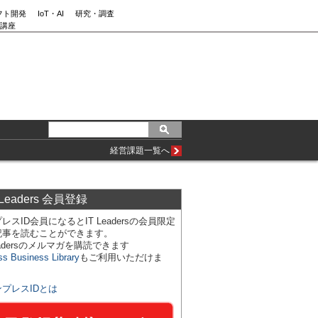
フト開発
IoT・AI
研究・調査
講座
経営課題一覧へ
 Leaders 会員登録
レスID会員になるとIT Leadersの会員限定
記事を読むことができます。
Leadersのメルマガを購読できます
ss Business Library
もご利用いただけま
ンプレスIDとは