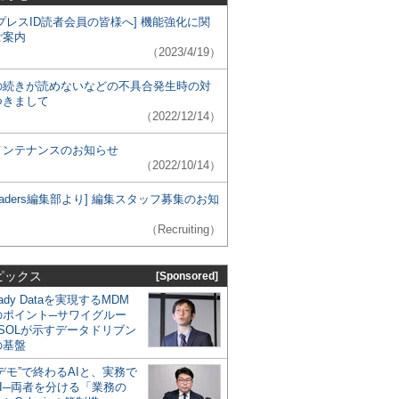
プレスID読者会員の皆様へ] 機能強化に関
ご案内
（2023/4/19）
の続きが読めないなどの不具合発生時の対
つきまして
（2022/12/14）
メンテナンスのお知らせ
（2022/10/14）
 Leaders編集部より] 編集スタッフ募集のお知
（Recruiting）
ピックス
[Sponsored]
eady Dataを実現するMDM
のポイント─サワイグルー
SOLが示すデータドリブン
の基盤
デモ”で終わるAIと、実務で
I─両者を分ける「業務の