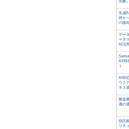
文脈」
生成
何か─
の脱
デー
ータ
AI活
San
AX
ト
AI
ウス
ネス
製造
適の
信託銀
リテ