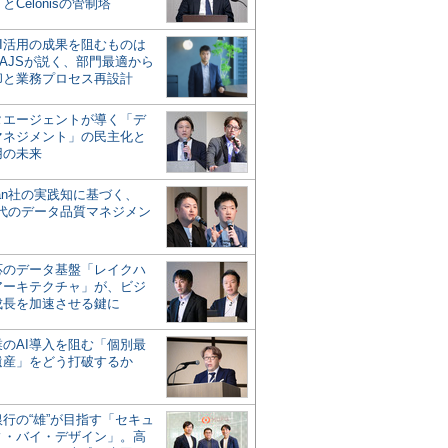
とCelonisの管制塔
AI活用の成果を阻むものは
AJSが説く、部門最適から
却と業務プロセス再設計
タエージェントが導く「デ
マネジメント」の民主化と
用の未来
san社の実践知に基づく、
時代のデータ品質マネジメン
対応のデータ基盤「レイクハ
アーキテクチャ」が、ビジ
成長を加速させる鍵に
業のAI導入を阻む「個別最
遺産」をどう打破するか
行の“雄”が目指す「セキュ
ィ・バイ・デザイン」。高