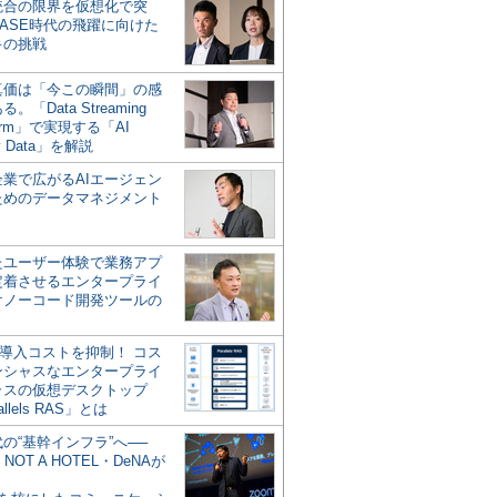
統合の限界を仮想化で突
ASE時代の飛躍に向けた
キの挑戦
の真価は「今この瞬間」の感
。「Data Streaming
form」で実現する「AI
y Data」を解説
企業で広がるAIエージェン
ためのデータマネジメント
？
たユーザー体験で業務アプ
定着させるエンタープライ
けノーコード開発ツールの
の導入コストを抑制！ コス
ンシャスなエンタープライ
ラスの仮想デスクトップ
allels RAS」とは
代の“基幹インフラ”へ──
NOT A HOTEL・DeNAが