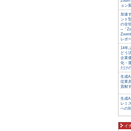
Zoo
ョン変
加速す
ント
の全
─「Z
Zoomt
レポ
14
どう
企業
化・
だけの
生成A
従業
貢献す
生成
レミ
への
イ