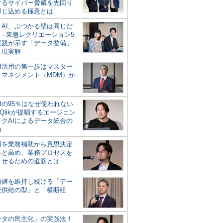
するサイバー脅威を先回り
封じ込める極意とは
とAI、ぶつかる壁は同じだ
」─東急レクリエーション5
実践が示す「データ整備」
う現実解
AI活用の第一歩はマスター
タマネジメント（MDM）か
Iの95％はなぜ使われない
Qlikが提唱するエージェン
ックAIによるデータ統合の
軸
活用を業務補助から意思決定
へと高め、業務プロセスを
させるための道筋とは
の価値を維持し続ける「デー
続供給の型」と「横断組
ータの民主化」の実践法！