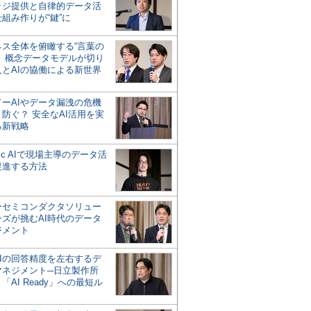
ッジ提供と自律的データ活
組み作りが“鍵”に
ネス全体を俯瞰する“言葉の
”、概念データモデルが切り
人とAIの協働による新世界
？
ドーAIやデータ漏洩の危機
防ぐ？ 安全なAI活用を実
る新戦略
ntic AIで現場主導のデータ活
促進する方法
ーセミコンダクタソリュー
ンズが挑むAI時代のデータ
ジメント
AIの回答精度を左右するデ
マネジメント─日立製作所
「AI Ready」への最短ル