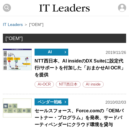
IT Leaders
＞ ["OEM"]
["OEM"]
AI
2019/11/26
NTT西日本、AI insideのDX Suiteに設定代
行/サポートを付加した「おまかせAI OCR」
を提供
AI-OCR
NTT西日本
AI inside
ベンダー戦略
2010/02/03
セールスフォース、Force.comの「OEMパ
ートナー・プログラム」を発表、サードパ
ーティベンダーにクラウド環境を貸与