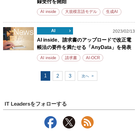
録受付を開始
AI inside
大規模言語モデル
生成AI
AI
2023/02/13
AI inside、請求書のアップロードで改正電
帳法の要件を満たせる「AnyData」を発表
AI inside
請求書
AI-OCR
1
2
3
次へ
>
IT Leadersをフォローする