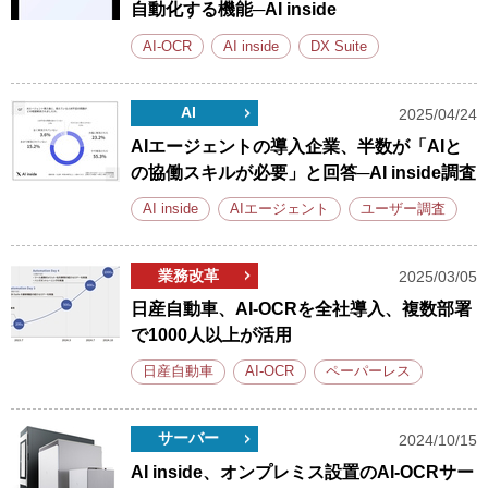
自動化する機能─AI inside
AI-OCR
AI inside
DX Suite
AI
2025/04/24
AIエージェントの導入企業、半数が「AIと
の協働スキルが必要」と回答─AI inside調査
AI inside
AIエージェント
ユーザー調査
業務改革
2025/03/05
日産自動車、AI-OCRを全社導入、複数部署
で1000人以上が活用
日産自動車
AI-OCR
ペーパーレス
サーバー
2024/10/15
AI inside、オンプレミス設置のAI-OCRサー