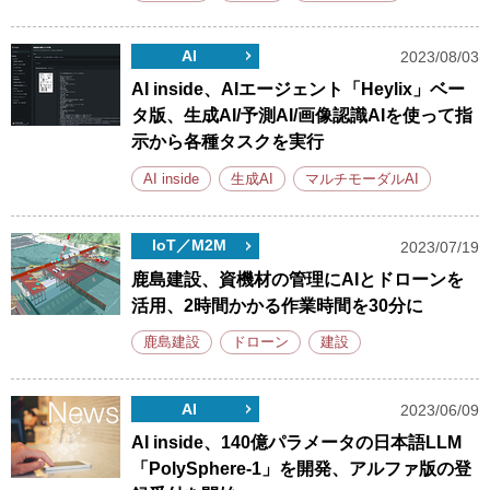
AI
2023/08/03
AI inside、AIエージェント「Heylix」ベー
タ版、生成AI/予測AI/画像認識AIを使って指
示から各種タスクを実行
AI inside
生成AI
マルチモーダルAI
IoT／M2M
2023/07/19
鹿島建設、資機材の管理にAIとドローンを
活用、2時間かかる作業時間を30分に
鹿島建設
ドローン
建設
AI
2023/06/09
AI inside、140億パラメータの日本語LLM
「PolySphere-1」を開発、アルファ版の登