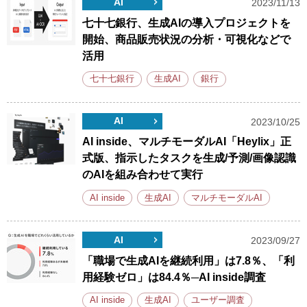
AI
2023/11/13
七十七銀行、生成AIの導入プロジェクトを
開始、商品販売状況の分析・可視化などで
活用
七十七銀行
生成AI
銀行
AI
2023/10/25
AI inside、マルチモーダルAI「Heylix」正
式版、指示したタスクを生成/予測/画像認識
のAIを組み合わせて実行
AI inside
生成AI
マルチモーダルAI
AI
2023/09/27
「職場で生成AIを継続利用」は7.8％、「利
用経験ゼロ」は84.4％─AI inside調査
AI inside
生成AI
ユーザー調査