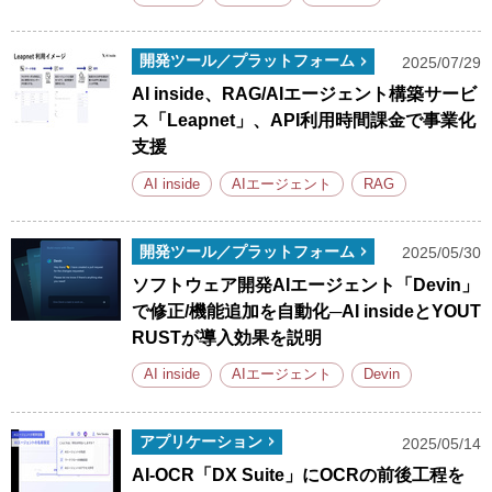
開発ツール／プラットフォーム
2025/07/29
AI inside、RAG/AIエージェント構築サービ
ス「Leapnet」、API利用時間課金で事業化
支援
AI inside
AIエージェント
RAG
開発ツール／プラットフォーム
2025/05/30
ソフトウェア開発AIエージェント「Devin」
で修正/機能追加を自動化─AI insideとYOUT
RUSTが導入効果を説明
AI inside
AIエージェント
Devin
アプリケーション
2025/05/14
AI-OCR「DX Suite」にOCRの前後工程を