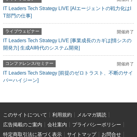
IT Leaders Tech Strategy LIVE [AIエージェントの戦力化はI
T部門の仕事]
ライブウェビナー
開催終了
IT Leaders Tech Strategy LIVE [事業成長のカギは[情シスの
開発力] 生成AI時代のシステム開発]
コンファレンス/セミナー
開催終了
IT Leaders Tech Strategy [前提のゼロトラスト、不断のサイ
バーハイジーン]
このサイトについて
利用規約
メルマガ購読
広告掲載のご案内
会社案内
プライバシーポリシー
特定商取引法に基づく表示
サイトマップ
お問合せ