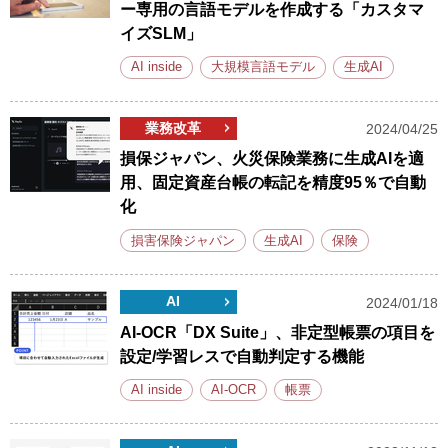
ー専用の言語モデルを作成する「カスタマ
イズSLM」
AI inside
大規模言語モデル
生成AI
業務改革
2024/04/25
損保ジャパン、火災保険業務に生成AIを適
用、固定資産台帳の転記を精度95％で自動
化
損害保険ジャパン
生成AI
保険
AI
2024/01/18
AI-OCR「DX Suite」、非定型帳票の項目を
設定/学習レスで自動判定する機能
AI inside
AI-OCR
帳票