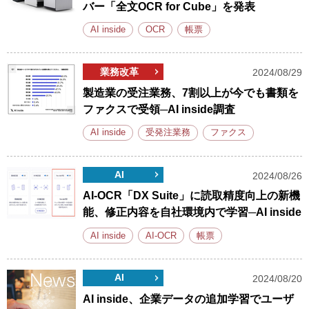
バー「全文OCR for Cube」を発表
AI inside
OCR
帳票
業務改革
2024/08/29
製造業の受注業務、7割以上が今でも書類を
ファクスで受領─AI inside調査
AI inside
受発注業務
ファクス
AI
2024/08/26
AI-OCR「DX Suite」に読取精度向上の新機
能、修正内容を自社環境内で学習─AI inside
AI inside
AI-OCR
帳票
AI
2024/08/20
AI inside、企業データの追加学習でユーザ