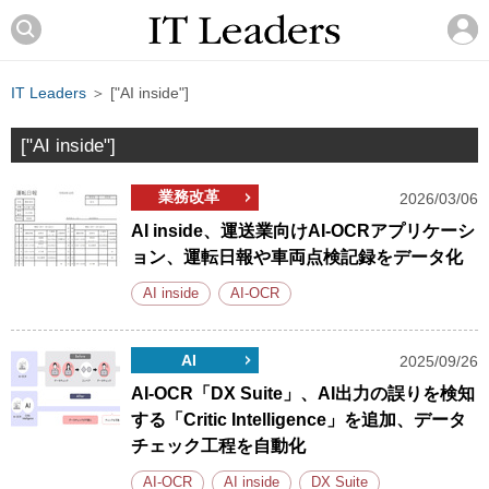
IT Leaders
＞ ["AI inside"]
["AI inside"]
業務改革
2026/03/06
AI inside、運送業向けAI-OCRアプリケーシ
ョン、運転日報や車両点検記録をデータ化
AI inside
AI-OCR
AI
2025/09/26
AI-OCR「DX Suite」、AI出力の誤りを検知
する「Critic Intelligence」を追加、データ
チェック工程を自動化
AI-OCR
AI inside
DX Suite