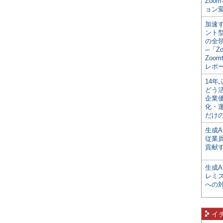
Zoo
ョン変
加速す
ント
の全
─「Z
Zoomt
レポ
14
どう
企業
化・
だけの
生成A
従業
貢献す
生成
レミ
への
イ