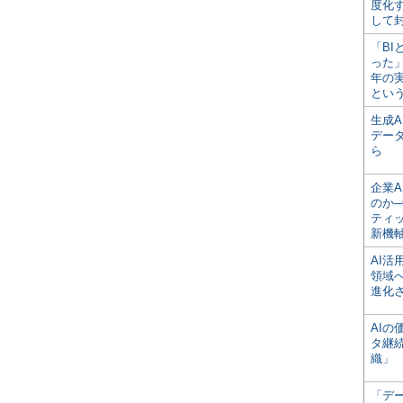
度化
して
「BI
った
年の
とい
生成
デー
ら
企業A
のか─
ティ
新機
AI
領域
進化
AI
タ継
織」
「デ