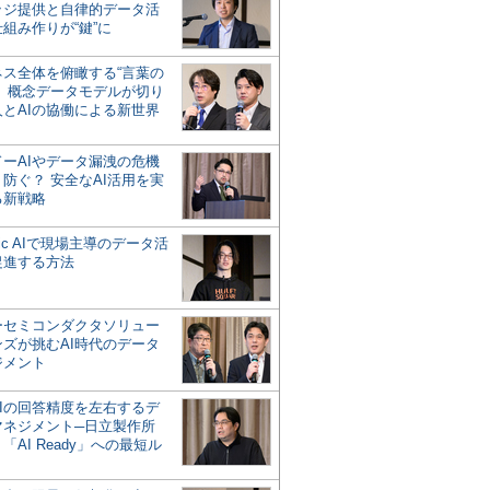
ッジ提供と自律的データ活
組み作りが“鍵”に
ネス全体を俯瞰する“言葉の
”、概念データモデルが切り
人とAIの協働による新世界
？
ドーAIやデータ漏洩の危機
防ぐ？ 安全なAI活用を実
る新戦略
ntic AIで現場主導のデータ活
促進する方法
ーセミコンダクタソリュー
ンズが挑むAI時代のデータ
ジメント
AIの回答精度を左右するデ
マネジメント─日立製作所
「AI Ready」への最短ル