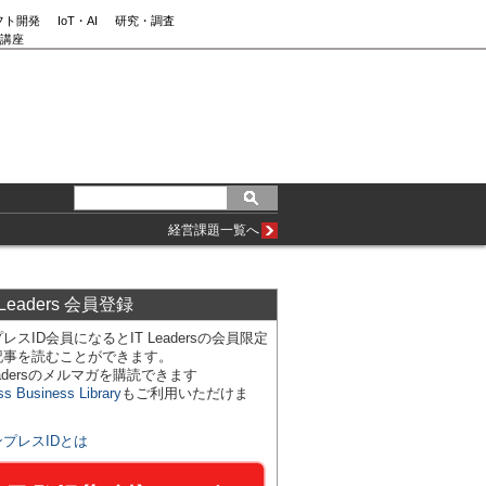
フト開発
IoT・AI
研究・調査
講座
経営課題一覧へ
 Leaders 会員登録
レスID会員になるとIT Leadersの会員限定
記事を読むことができます。
Leadersのメルマガを購読できます
ss Business Library
もご利用いただけま
ンプレスIDとは