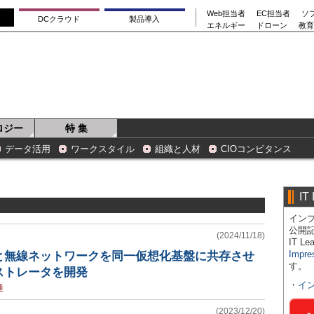
Web担当者
EC担当者
ソ
DCクラウド
製品導入
エネルギー
ドローン
教育
ロジー
特 集
データ活用
ワークスタイル
組織と人材
CIOコンピタンス
IT
インプ
公開
(2024/11/18)
IT 
Impre
Iと無線ネットワークを同一仮想化基盤に共存させ
す。
ストレータを開発
・
イ
通
(2023/12/20)