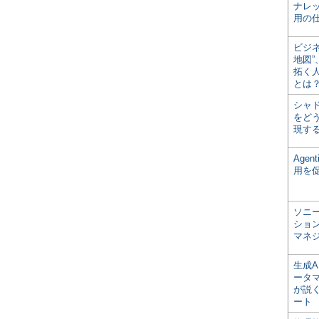
ナレ
用の仕
ビジ
地図
拓く
とは
シャ
をどう
現す
Age
用を
ソニ
ショ
マネ
生成
ータ
が説く
ート