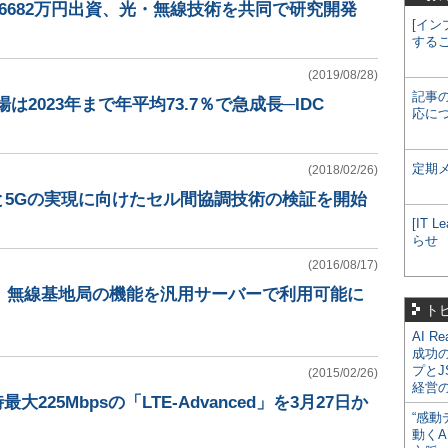
4億6682万円出資、光・無線技術を共同で研究開発
[イン
する
(2019/08/28)
記事
は2023年まで年平均73.7％で急成長─IDC
応に
定期
(2018/02/26)
モと5Gの実現に向けたセル間協調技術の検証を開始
[IT
らせ
(2016/08/17)
ル、無線基地局の機能を汎用サーバーで利用可能に
ト
AI R
成功
プとJ
(2015/02/26)
経営
大225Mbpsの「LTE-Advanced」を3月27日か
“感動
動くA