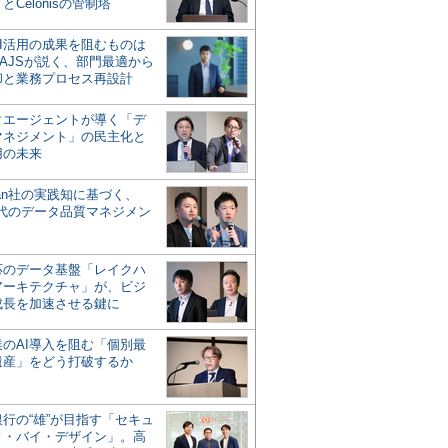
とCelonisの管制塔
AI活用の成果を阻むものは
AJSが説く、部門最適から
却と業務プロセス再設計
タエージェントが導く「デ
マネジメント」の民主化と
用の未来
san社の実践知に基づく、
時代のデータ品質マネジメン
対応のデータ基盤「レイクハ
アーキテクチャ」が、ビジ
成長を加速させる鍵に
業のAI導入を阻む「個別最
遺産」をどう打破するか
行の“雄”が目指す「セキュ
ィ・バイ・デザイン」。高