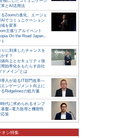
mを核にしたコミュニケーシ
革とAI活用法
るZoomの進化、エージェ
型AIでコミュニケーション
領域を変革
oom主催リアルイベント
opia On the Road Japan」
ート
年ぶりに到来したチャンスを
活かす？
価値向上とセキュリティ強
運用効率化をもたらす自社
“ドメイン”とは
I導入が迫るIT部門改革―
員エンゲージメント向上に
るRidgelinezの処方箋
AI時代に求められるオンプ
ス基盤─電力急増と機密性
対応策
チオシ特集