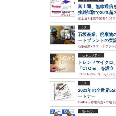
富士通、無線通信
接続試験で20％超
富士通
/
通信事業者
/
R＆D
5G
石坂産業、廃棄物の
ートプラントの実
石坂産業
/
スマートプラン
セキュリティ
トレンドマイクロ、
「CTOne」を設立
Trend Micro
/
ローカル5G
/
5G
2021年の全世界
ートナー
Gartner
/
市場調査
/
市場予
モバイル