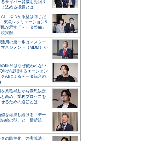
するサイバー脅威を先回り
封じ込める極意とは
とAI、ぶつかる壁は同じだ
」─東急レクリエーション5
実践が示す「データ整備」
う現実解
AI活用の第一歩はマスター
タマネジメント（MDM）か
Iの95％はなぜ使われない
Qlikが提唱するエージェン
ックAIによるデータ統合の
軸
活用を業務補助から意思決定
へと高め、業務プロセスを
させるための道筋とは
の価値を維持し続ける「デー
続供給の型」と「横断組
ータの民主化」の実践法！