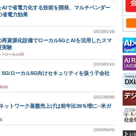
をAIで省電力化する技術を開発、マルチベンダー
の省電力効果
(2023/01/18)
再資源化設備でローカル5GとAIを活用したスマ
証実験
ト
/
ローカル5G
(2023/01/10)
5G/ローカル5G向けセキュリティを扱う子会社
RAN
(2021/08/06)
5Gネットワーク基盤売上げは前年比39％増に─米ガ
測
(2020/06/25)
お