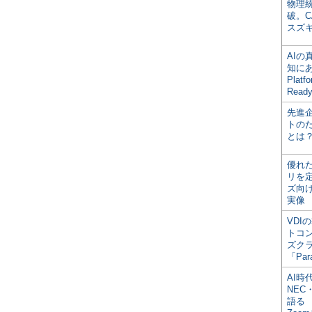
物理
破。C
スズ
AI
知にある
Plat
Read
先進
トの
とは
優れ
リを
ズ向
実像
VDI
トコ
ズク
「Par
AI時
NEC・
語る