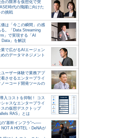
統合の限界を仮想化で突
ASE時代の飛躍に向けた
キの挑戦
の真価は「今この瞬間」の感
。「Data Streaming
form」で実現する「AI
y Data」を解説
企業で広がるAIエージェン
ためのデータマネジメント
？
たユーザー体験で業務アプ
定着させるエンタープライ
けノーコード開発ツールの
の導入コストを抑制！ コス
ンシャスなエンタープライ
ラスの仮想デスクトップ
allels RAS」とは
代の“基幹インフラ”へ──
NOT A HOTEL・DeNAが