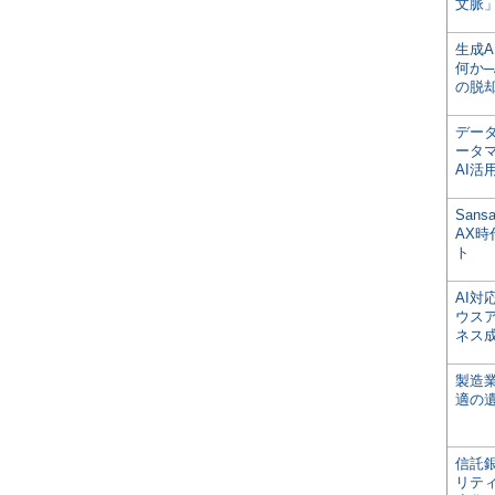
文脈」
生成
何か─
の脱
デー
ータ
AI活
San
AX
ト
AI
ウス
ネス
製造
適の
信託銀
リテ