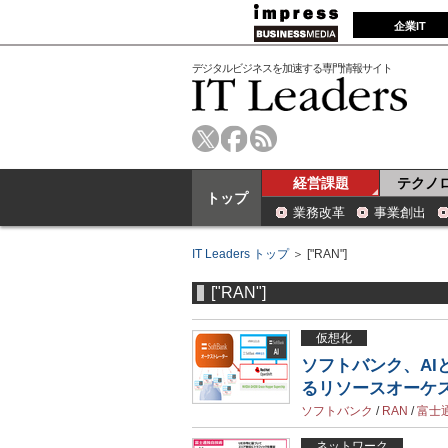
企業IT
デジタルビジネスを加速する専門情報サイト
経営課題
テクノ
トップ
業務改革
事業創出
IT Leaders トップ
＞ ["RAN"]
["RAN"]
仮想化
ソフトバンク、A
るリソースオーケ
ソフトバンク
/
RAN
/
富士
ネットワーク