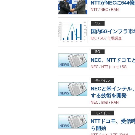
NTTがNECに64
NTT
/
NEC
/
RAN
5G
国内5Gインフラ市場
IDC
/
5G
/
市場調査
5G
NEC、NTTドコ
NEC
/
NTTドコモ
/
5G
モバイル
NECと米インテ
する技術を開発
NEC
/
Intel
/
RAN
モバイル
NTTドコモ、受信時最
ら開始