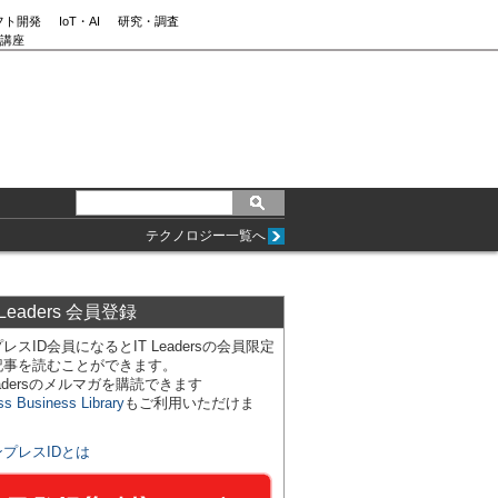
フト開発
IoT・AI
研究・調査
講座
テクノロジー一覧へ
 Leaders 会員登録
レスID会員になるとIT Leadersの会員限定
記事を読むことができます。
Leadersのメルマガを購読できます
ss Business Library
もご利用いただけま
ンプレスIDとは