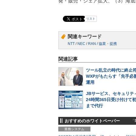
発・販売・シェア拡大、（3）海
リスト
関連キーワード
NTT
/
NEC
/
RAN
/
協業・提携
関連記事
ツール乱立の時代に終止符
WXPがもたらす「先手必勝
運用
JBサービス、セキュリテ
24時間365日受け付けて
まで代行
おすすめのホワイトペーパー
「製
業務システム