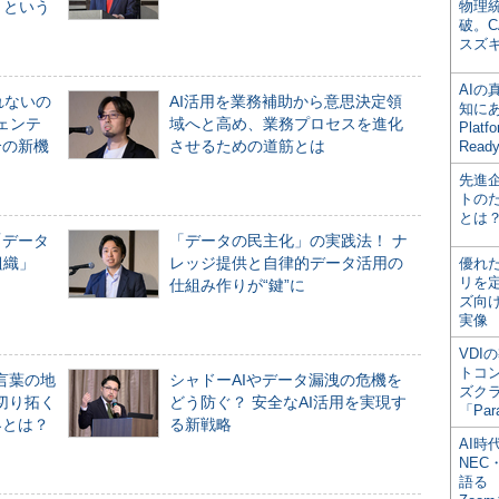
」という
物理
破。C
スズ
AI
れないの
AI活用を業務補助から意思決定領
知にある
ジェンテ
域へと高め、業務プロセスを進化
Plat
合の新機
させるための道筋とは
Read
先進
トの
とは
「データ
「データの民主化」の実践法！ ナ
組織」
レッジ提供と自律的データ活用の
優れ
リを
仕組み作りが“鍵”に
ズ向
実像
VDI
トコ
言葉の地
シャドーAIやデータ漏洩の危機を
ズク
切り拓く
どう防ぐ？ 安全なAI活用を実現す
「Par
界とは？
る新戦略
AI時
NEC・
語る