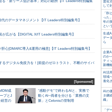
る「新リース会計基準」対応の勘所【IT Leaders特別編集
度化
して
「BI
った
のデータマネジメント【IT Leaders特別編集号】
年の
とい
生成
装が広がる【DIGITAL X/IT Leaders特別編集号】
デー
ら
[DMARC導入&運用の極意]【IT Leaders特別編集号】
企業A
のか─
ティ
するデジタル免疫力を！[前提のゼロトラスト、不断のサイバ
新機
AI
領域
進化
[Sponsored]
るMDM成
“感動デモ”で終わるAIと、実務で
AI
ープとJ
動くAI─両者を分ける「業務の文
タ継
織」
ン経営の
脈」とCelonisの管制塔
「デ