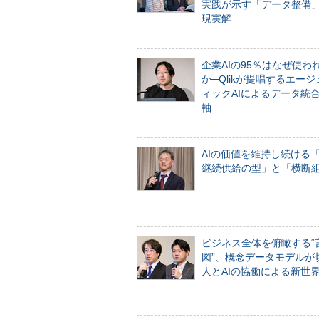
実践が示す「データ整備
現実解
企業AIの95％はなぜ使わ
か─Qlikが提唱するエー
ィックAIによるデータ統
軸
AIの価値を維持し続ける
継続供給の型」と「横断
ビジネス全体を俯瞰する“
図”、概念データモデルが
人とAIの協働による新世