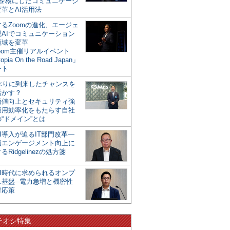
mを核にしたコミュニケーシ
革とAI活用法
るZoomの進化、エージェ
型AIでコミュニケーション
領域を変革
oom主催リアルイベント
opia On the Road Japan」
ート
年ぶりに到来したチャンスを
活かす？
価値向上とセキュリティ強
運用効率化をもたらす自社
“ドメイン”とは
I導入が迫るIT部門改革―
員エンゲージメント向上に
るRidgelinezの処方箋
AI時代に求められるオンプ
ス基盤─電力急増と機密性
対応策
チオシ特集