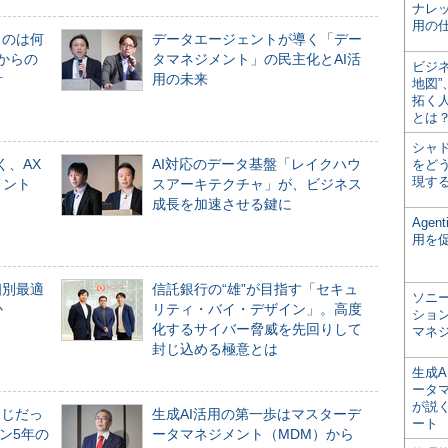
ナレ
用の仕
ものは何
データエージェントが導く「デー
からの
タマネジメント」の民主化とAI活
ビジ
計
用の未来
地図
拓く
とは
シャ
く、AX
AI対応のデータ基盤「レイクハウ
をどう
現す
メント
スアーキテクチャ」が、ビジネス
成長を加速させる鍵に
Age
用を
個別最適
信託銀行の“雄”が目指す「セキュ
ソニ
か
リティ・バイ・デザイン」。高度
ショ
化するサイバー脅威を先回りして
マネ
封じ込める極意とは
生成
ータ
が説く
同じだっ
生成AI活用の第一歩はマスターデ
ート
ン5年の
ータマネジメント（MDM）から