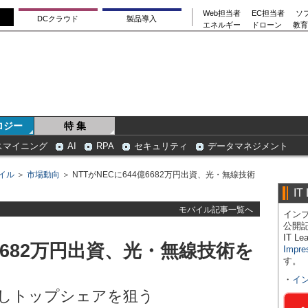
Web担当者
EC担当者
ソ
DCクラウド
製品導入
エネルギー
ドローン
教育
ロジー
特 集
スマイニング
AI
RPA
セキュリティ
データマネジメント
イル
＞
市場動向
＞ NTTがNECに644億6682万円出資、光・無線技術
IT
モバイル記事一覧へ
インプ
公開
IT 
億6682万円出資、光・無線技術を
Impre
す。
・
イ
開発しトップシェアを狙う