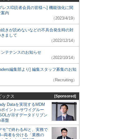
プレスID読者会員の皆様へ] 機能強化に関
ご案内
（2023/4/19）
の続きが読めないなどの不具合発生時の対
つきまして
（2022/12/14）
メンテナンスのお知らせ
（2022/10/14）
 Leaders編集部より] 編集スタッフ募集のお知
（Recruiting）
ピックス
[Sponsored]
eady Dataを実現するMDM
のポイント─サワイグルー
SOLが示すデータドリブン
の基盤
デモ”で終わるAIと、実務で
I─両者を分ける「業務の