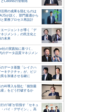
とCelonisの管制塔
AI活用の成果を阻むものは
AJSが説く、部門最適から
却と業務プロセス再設計
タエージェントが導く「デ
マネジメント」の民主化と
用の未来
san社の実践知に基づく、
時代のデータ品質マネジメン
対応のデータ基盤「レイクハ
アーキテクチャ」が、ビジ
成長を加速させる鍵に
業のAI導入を阻む「個別最
遺産」をどう打破するか
行の“雄”が目指す「セキュ
ィ・バイ・デザイン」。高