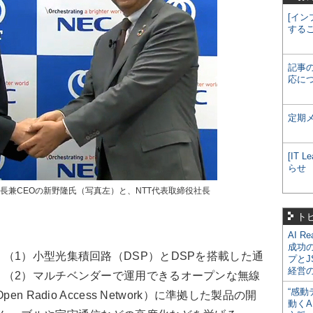
[イン
する
記事
応に
定期
[IT
らせ
社長兼CEOの新野隆氏（写真左）と、NTT代表取締役社長
）
ト
AI R
成功
1）小型光集積回路（DSP）とDSPを搭載した通
プとJ
経営
、（2）マルチベンダーで運用できるオープンな無線
“感動
 Radio Access Network）に準拠した製品の開
動くA