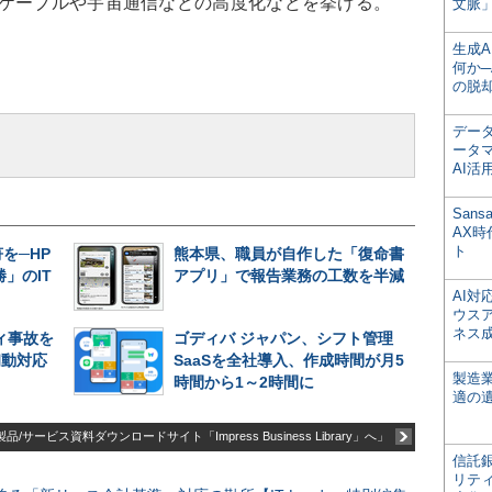
底ケーブルや宇宙通信などの高度化などを挙げる。
文脈」
生成
何か─
の脱
デー
ータ
AI活
San
AX
ト
を─HP
熊本県、職員が自作した「復命書
」のIT
アプリ」で報告業務の工数を半減
AI
ウス
ネス
ィ事故を
ゴディバ ジャパン、シフト管理
初動対応
SaaSを全社導入、作成時間が月5
製造
時間から1～2時間に
適の
品/サービス資料ダウンロードサイト「Impress Business Library」へ」
信託銀
リテ