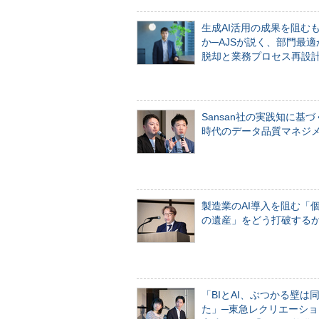
生成AI活用の成果を阻む
か─AJSが説く、部門最適
脱却と業務プロセス再設
Sansan社の実践知に基づ
時代のデータ品質マネジ
製造業のAI導入を阻む「
の遺産」をどう打破する
「BIとAI、ぶつかる壁は
た」─東急レクリエーショ