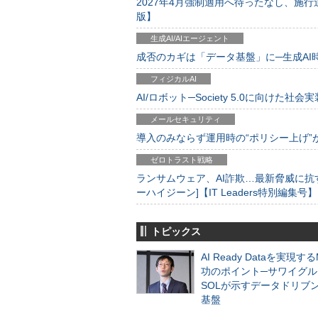
2027年4月強制適用へ待ったなし、施行迫
版】
生成AI/AIエージェント
成否のカギは「データ基盤」に─生成AI時代
フィジカルAI
AI/ロボット─Society 5.0に向けた社会実
メールセキュリティ
導入のみならず運用時の“ポリシー上げ”が肝心
ゼロトラスト戦略
ランサムウェア、AI詐欺…最新脅威に抗
ーハイジーン]【IT Leaders特別編集号】
トピックス
AI Ready Dataを実現す
功のポイント─サワイグル
SOLが示すデータドリブ
基盤