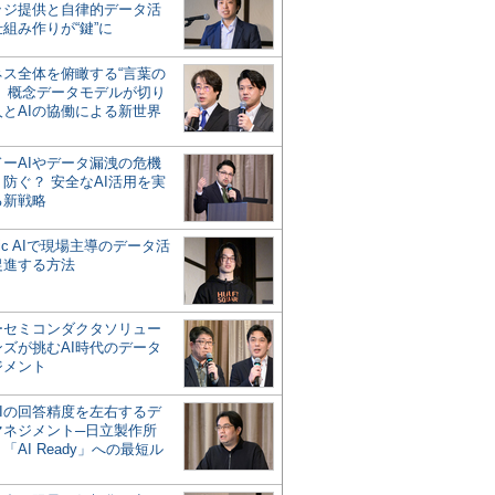
ッジ提供と自律的データ活
組み作りが“鍵”に
ネス全体を俯瞰する“言葉の
”、概念データモデルが切り
人とAIの協働による新世界
？
ドーAIやデータ漏洩の危機
防ぐ？ 安全なAI活用を実
る新戦略
ntic AIで現場主導のデータ活
促進する方法
ーセミコンダクタソリュー
ンズが挑むAI時代のデータ
ジメント
AIの回答精度を左右するデ
マネジメント─日立製作所
「AI Ready」への最短ル