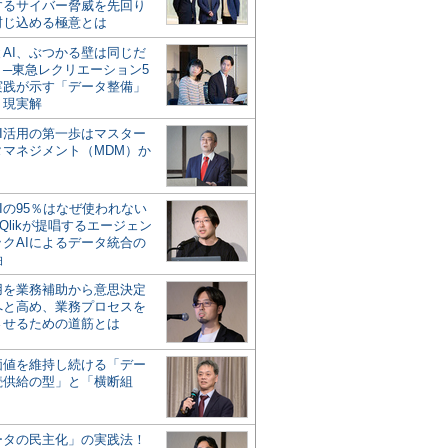
するサイバー脅威を先回り
封じ込める極意とは
とAI、ぶつかる壁は同じだ
」─東急レクリエーション5
実践が示す「データ整備」
う現実解
AI活用の第一歩はマスター
タマネジメント（MDM）か
Iの95％はなぜ使われない
Qlikが提唱するエージェン
ックAIによるデータ統合の
軸
活用を業務補助から意思決定
へと高め、業務プロセスを
させるための道筋とは
の価値を維持し続ける「デー
続供給の型」と「横断組
ータの民主化」の実践法！