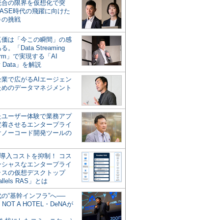
統合の限界を仮想化で突
ASE時代の飛躍に向けた
キの挑戦
の真価は「今この瞬間」の感
。「Data Streaming
form」で実現する「AI
y Data」を解説
企業で広がるAIエージェン
ためのデータマネジメント
？
たユーザー体験で業務アプ
定着させるエンタープライ
けノーコード開発ツールの
の導入コストを抑制！ コス
ンシャスなエンタープライ
ラスの仮想デスクトップ
allels RAS」とは
代の“基幹インフラ”へ──
NOT A HOTEL・DeNAが