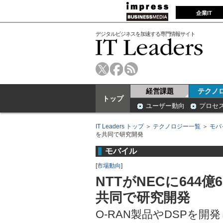
企業IT
デジタルビジネスを加速する専門情報サイト
経営課題
テクノ
トップ
ユーザー動向
プロセ
IT Leaders トップ
＞
テクノロジー一覧
＞
モバ
を共同で研究開発
モバイル
[
市場動向
]
NTTがNECに644
共同で研究開発
O-RAN製品やDSPを