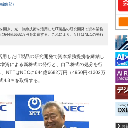
ers編集部）
説明会を開き、光・無線技術を活用したIT製品の研究開発で資本業務
に644億6682万円を出資する。これにより、NTTはNECの発行
活用したIT製品の研究開発で資本業務提携を締結し
当増資による新株式の発行と、自己株式の処分を行
NTTはNECに644億6682万円（4950円×1302万
式4.8％を取得する。
お