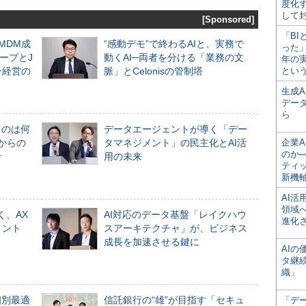
度化
して
[Sponsored]
「BI
るMDM成
“感動デモ”で終わるAIと、実務で
った
ープとJ
動くAI─両者を分ける「業務の文
年の
ン経営の
脈」とCelonisの管制塔
とい
生成
デー
ら
ものは何
データエージェントが導く「デー
からの
タマネジメント」の民主化とAI活
企業A
のか─
計
用の未来
ティ
新機
AI
領域
く、AX
AI対応のデータ基盤「レイクハウ
進化
メント
スアーキテクチャ」が、ビジネス
成長を加速させる鍵に
AI
タ継
織」
個別最適
信託銀行の“雄”が目指す「セキュ
「デ