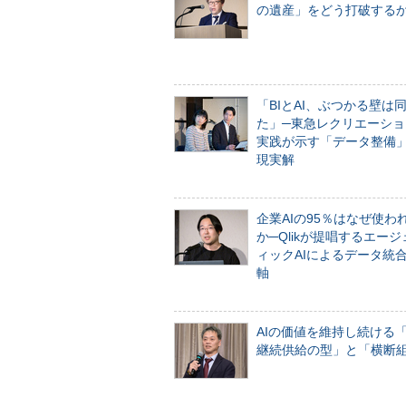
の遺産」をどう打破する
「BIとAI、ぶつかる壁は
た」─東急レクリエーショ
実践が示す「データ整備
現実解
企業AIの95％はなぜ使わ
か─Qlikが提唱するエー
ィックAIによるデータ統
軸
AIの価値を維持し続ける
継続供給の型」と「横断