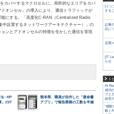
エリアをカバーするマクロセルに、局所的なエリアをカバ
[イン
アドオンセル」の導入により、通信トラフィックが
する
。「高度化C-RAN（Centralized Radio
制御部を集中設置するネットワークアーキテクチャー）」の
記事
応に
ションとアドオンセルの特徴を生かした通信を実現
定期
[IT
らせ
ト
AI R
成功
プとJ
を─HP
熊本県、職員が自作した「復命書
経営
」のIT
アプリ」で報告業務の工数を半減
“感動
動くA