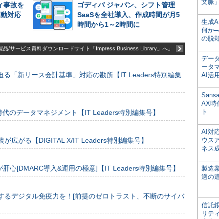
文脈」
ィ事故を
ゴディバ ジャパン、シフト管理
初動対応
SaaSを全社導入、作成時間が月5
生成
時間から1～2時間に
何か─
の脱
品/サービス資料ダウンロードサイト「Impress Business Library」へ」
デー
ータ
る「新リース会計基準」対応の勘所【IT Leaders特別編集
AI活
San
AX
ト
のデータマネジメント【IT Leaders特別編集号】
AI
装が広がる【DIGITAL X/IT Leaders特別編集号】
ウス
ネス
[DMARC導入&運用の極意]【IT Leaders特別編集号】
製造
適の
するデジタル免疫力を！[前提のゼロトラスト、不断のサイバ
信託銀
リテ