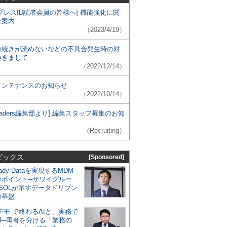
プレスID読者会員の皆様へ] 機能強化に関
ご案内
（2023/4/19）
の続きが読めないなどの不具合発生時の対
つきまして
（2022/12/14）
メンテナンスのお知らせ
（2022/10/14）
 Leaders編集部より] 編集スタッフ募集のお知
（Recruiting）
ピックス
[Sponsored]
eady Dataを実現するMDM
のポイント─サワイグルー
SOLが示すデータドリブン
の基盤
デモ”で終わるAIと、実務で
I─両者を分ける「業務の