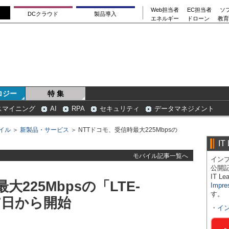
Web担当者
EC担当者
ソ
DCクラウド
製品導入
エネルギー
ドローン
教育
ロジー
特 集
スマイニング
AI
RPA
セキュリティ
データマネジメント
イル
＞
新製品・サービス
＞ NTTドコモ、受信時最大225Mbpsの
IT
モバイル記事一覧へ
インプ
公開
IT 
225Mbpsの「LTE-
Impre
す。
27日から開始
・
イ