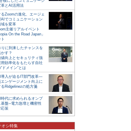
mを核にしたコミュニケーシ
革とAI活用法
るZoomの進化、エージェ
型AIでコミュニケーション
領域を変革
oom主催リアルイベント
opia On the Road Japan」
ート
年ぶりに到来したチャンスを
活かす？
価値向上とセキュリティ強
運用効率化をもたらす自社
“ドメイン”とは
I導入が迫るIT部門改革―
員エンゲージメント向上に
るRidgelinezの処方箋
AI時代に求められるオンプ
ス基盤─電力急増と機密性
対応策
チオシ特集