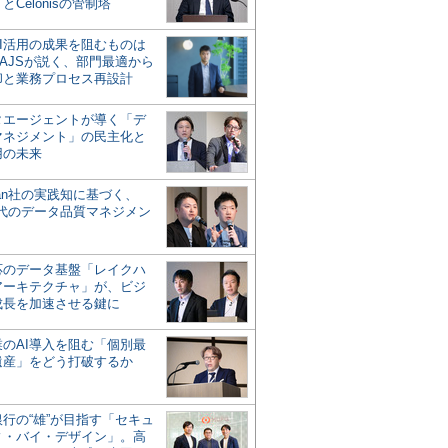
とCelonisの管制塔
AI活用の成果を阻むものは
AJSが説く、部門最適から
却と業務プロセス再設計
タエージェントが導く「デ
マネジメント」の民主化と
用の未来
san社の実践知に基づく、
時代のデータ品質マネジメン
対応のデータ基盤「レイクハ
アーキテクチャ」が、ビジ
成長を加速させる鍵に
業のAI導入を阻む「個別最
遺産」をどう打破するか
行の“雄”が目指す「セキュ
ィ・バイ・デザイン」。高