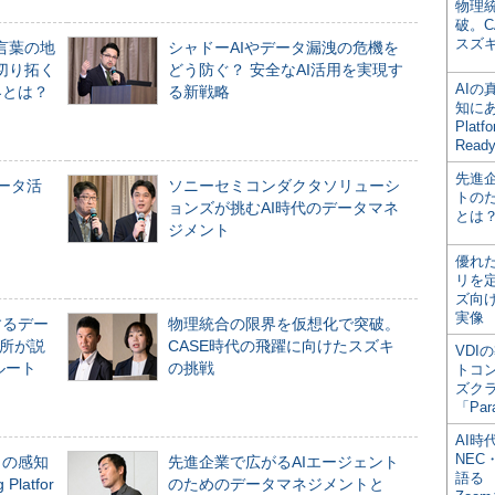
物理
破。C
スズ
言葉の地
シャドーAIやデータ漏洩の危機を
切り拓く
どう防ぐ？ 安全なAI活用を実現す
AI
界とは？
る新戦略
知にある
Plat
Read
先進
データ活
ソニーセミコンダクタソリューシ
トの
ョンズが挑むAI時代のデータマネ
とは
ジメント
優れ
リを
ズ向
実像
するデー
物理統合の限界を仮想化で突破。
所が説
CASE時代の飛躍に向けたスズキ
VDI
ルート
の挑戦
トコ
ズク
「Par
AI時
NEC・
」の感知
先進企業で広がるAIエージェント
語る
Platfor
のためのデータマネジメントと