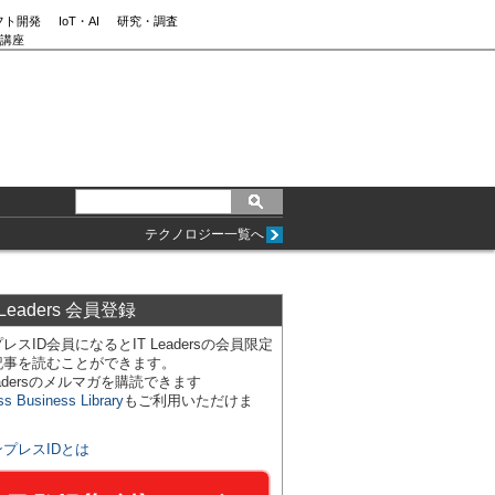
フト開発
IoT・AI
研究・調査
講座
テクノロジー一覧へ
 Leaders 会員登録
レスID会員になるとIT Leadersの会員限定
記事を読むことができます。
Leadersのメルマガを購読できます
ss Business Library
もご利用いただけま
ンプレスIDとは