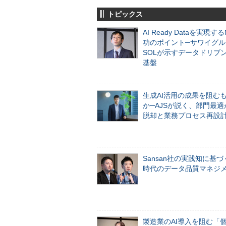
トピックス
AI Ready Dataを実現す
功のポイント─サワイグル
SOLが示すデータドリブ
基盤
生成AI活用の成果を阻む
か─AJSが説く、部門最適
脱却と業務プロセス再設
Sansan社の実践知に基づ
時代のデータ品質マネジ
製造業のAI導入を阻む「