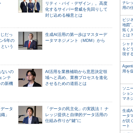
ナレ
か
リティ・バイ・デザイン」。高度
用の仕
化するサイバー脅威を先回りして
封じ込める極意とは
ビジ
地図
拓く
同じだっ
生成AI活用の第一歩はマスターデ
とは
ン5年の
ータマネジメント（MDM）から
シャ
」という
をどう
現す
Age
用を
れないの
AI活用を業務補助から意思決定領
ジェンテ
域へと高め、業務プロセスを進化
合の新機
させるための道筋とは
ソニ
ショ
マネ
「データ
「データの民主化」の実践法！ ナ
生成
組織」
レッジ提供と自律的データ活用の
ータ
仕組み作りが“鍵”に
が説く
ート