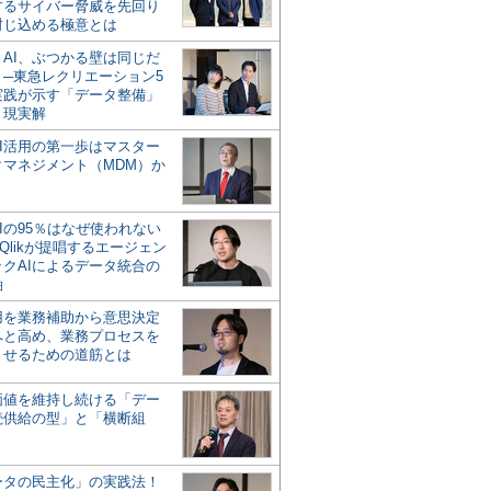
するサイバー脅威を先回り
封じ込める極意とは
とAI、ぶつかる壁は同じだ
」─東急レクリエーション5
実践が示す「データ整備」
う現実解
AI活用の第一歩はマスター
タマネジメント（MDM）か
Iの95％はなぜ使われない
Qlikが提唱するエージェン
ックAIによるデータ統合の
軸
活用を業務補助から意思決定
へと高め、業務プロセスを
させるための道筋とは
の価値を維持し続ける「デー
続供給の型」と「横断組
ータの民主化」の実践法！