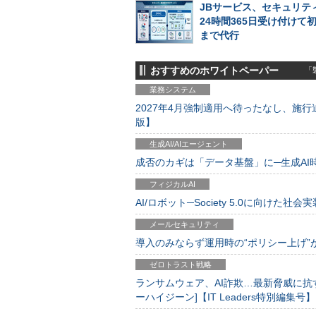
JBサービス、セキュリテ
24時間365日受け付けて
まで代行
おすすめのホワイトペーパー
「製
業務システム
2027年4月強制適用へ待ったなし、施行迫
版】
生成AI/AIエージェント
成否のカギは「データ基盤」に─生成AI時代
フィジカルAI
AI/ロボット─Society 5.0に向けた社会実
メールセキュリティ
導入のみならず運用時の“ポリシー上げ”が肝心
ゼロトラスト戦略
ランサムウェア、AI詐欺…最新脅威に抗
ーハイジーン]【IT Leaders特別編集号】