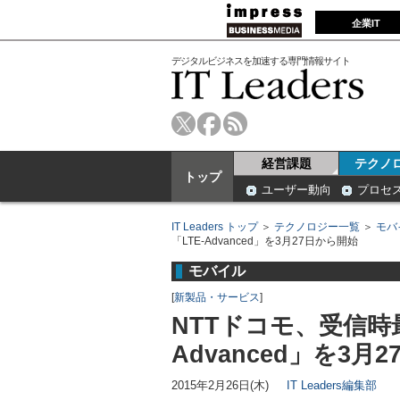
企業IT
デジタルビジネスを加速する専門情報サイト
経営課題
テクノ
トップ
ユーザー動向
プロセ
IT Leaders トップ
＞
テクノロジー一覧
＞
モバ
「LTE-Advanced」を3月27日から開始
モバイル
[
新製品・サービス
]
NTTドコモ、受信時最大
Advanced」を3月
2015年2月26日(木)
IT Leaders編集部