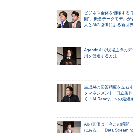
ビジネス全体を俯瞰する“
図”、概念データモデルが
人とAIの協働による新世
Agentic AIで現場主導の
用を促進する方法
生成AIの回答精度を左右
タマネジメント─日立製作
く「AI Ready」への最短
AIの真価は「今この瞬間
にある。「Data Streaming 