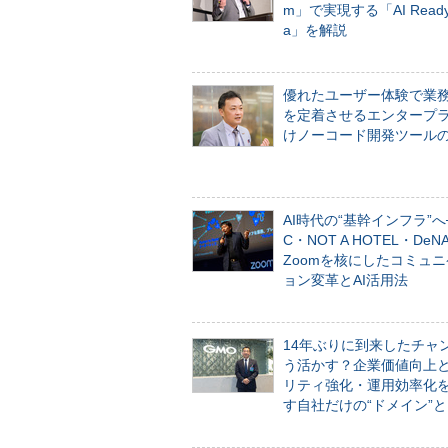
m」で実現する「AI Ready 
a」を解説
優れたユーザー体験で業
を定着させるエンタープ
けノーコード開発ツール
AI時代の“基幹インフラ”へ
C・NOT A HOTEL・De
Zoomを核にしたコミュ
ョン変革とAI活用法
14年ぶりに到来したチャ
う活かす？企業価値向上
リティ強化・運用効率化
す自社だけの“ドメイン”