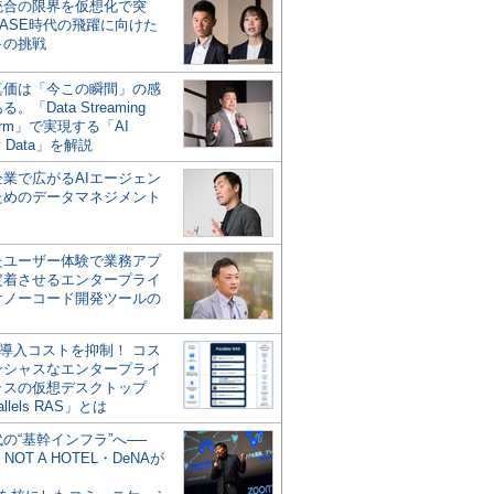
統合の限界を仮想化で突
ASE時代の飛躍に向けた
キの挑戦
の真価は「今この瞬間」の感
。「Data Streaming
form」で実現する「AI
y Data」を解説
企業で広がるAIエージェン
ためのデータマネジメント
？
たユーザー体験で業務アプ
定着させるエンタープライ
けノーコード開発ツールの
の導入コストを抑制！ コス
ンシャスなエンタープライ
ラスの仮想デスクトップ
allels RAS」とは
代の“基幹インフラ”へ──
NOT A HOTEL・DeNAが