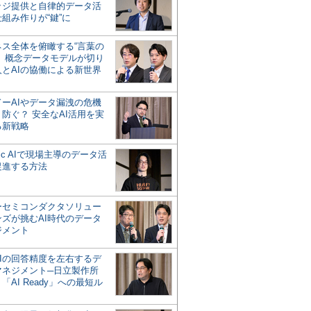
ッジ提供と自律的データ活
組み作りが“鍵”に
ネス全体を俯瞰する“言葉の
”、概念データモデルが切り
人とAIの協働による新世界
？
ドーAIやデータ漏洩の危機
防ぐ？ 安全なAI活用を実
る新戦略
ntic AIで現場主導のデータ活
促進する方法
ーセミコンダクタソリュー
ンズが挑むAI時代のデータ
ジメント
AIの回答精度を左右するデ
マネジメント─日立製作所
「AI Ready」への最短ル