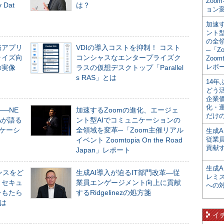
Zoo
Dat
は？
ョン変
加速す
ント
の全
務アプリ
VDIの導入コストを抑制！ コスト
─「Z
ライズ向
コンシャスなエンタープライズク
Zoomt
レポ
の実像
ラスの仮想デスクトップ「Parallel
s RAS」とは
14
どう
企業
化・
──NE
加速するZoomの進化、エージェ
だけの
NAが語る
ント型AIでコミュニケーションの
ニケーシ
全領域を変革─「Zoom主催リアル
生成A
従業
イベント Zoomtopia On the Road
貢献す
Japan」レポート
生成
ンスをど
生成AI導入が迫るIT部門改革―従
レミ
とセキュ
業員エンゲージメント向上に貢献
への
をもたら
するRidgelinezの処方箋
とは
イ