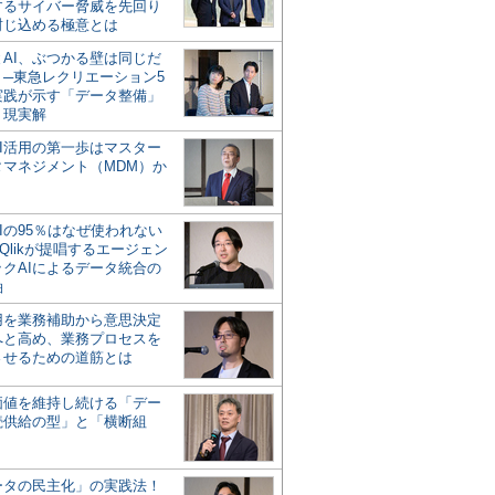
するサイバー脅威を先回り
封じ込める極意とは
とAI、ぶつかる壁は同じだ
」─東急レクリエーション5
実践が示す「データ整備」
う現実解
AI活用の第一歩はマスター
タマネジメント（MDM）か
Iの95％はなぜ使われない
Qlikが提唱するエージェン
ックAIによるデータ統合の
軸
活用を業務補助から意思決定
へと高め、業務プロセスを
させるための道筋とは
の価値を維持し続ける「デー
続供給の型」と「横断組
ータの民主化」の実践法！