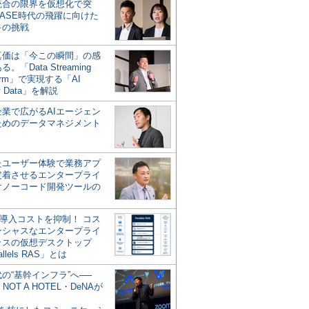
統合の限界を仮想化で突
ASE時代の飛躍に向けた
キの挑戦
の真価は「今この瞬間」の感
。「Data Streaming
form」で実現する「AI
y Data」を解説
企業で広がるAIエージェン
ためのデータマネジメント
？
たユーザー体験で業務アプ
定着させるエンタープライ
けノーコード開発ツールの
の導入コストを抑制！ コス
ンシャスなエンタープライ
ラスの仮想デスクトップ
allels RAS」とは
代の“基幹インフラ”へ──
NOT A HOTEL・DeNAが