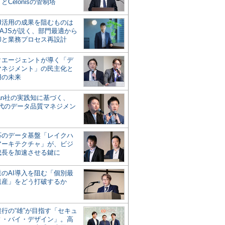
とCelonisの管制塔
AI活用の成果を阻むものは
AJSが説く、部門最適から
却と業務プロセス再設計
タエージェントが導く「デ
マネジメント」の民主化と
用の未来
san社の実践知に基づく、
時代のデータ品質マネジメン
対応のデータ基盤「レイクハ
アーキテクチャ」が、ビジ
成長を加速させる鍵に
業のAI導入を阻む「個別最
遺産」をどう打破するか
行の“雄”が目指す「セキュ
ィ・バイ・デザイン」。高