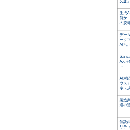
文脈」
生成
何か─
の脱
デー
ータ
AI活
San
AX
ト
AI
ウス
ネス
製造
適の
信託銀
リテ