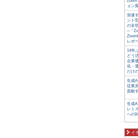
Zoo
ョン変
加速す
ント
の全
─「Z
Zoomt
レポ
14
どう
企業
化・
だけの
生成A
従業
貢献す
生成
レミ
への
イ