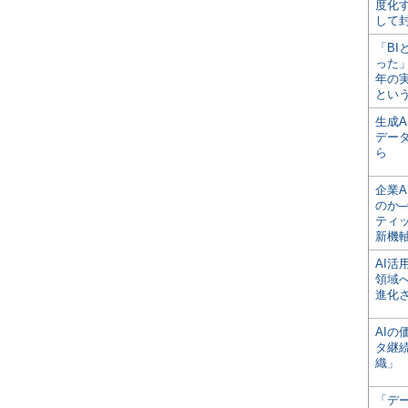
度化
して
「BI
った
年の
とい
生成
デー
ら
企業A
のか─
ティ
新機
AI
領域
進化
AI
タ継
織」
「デ