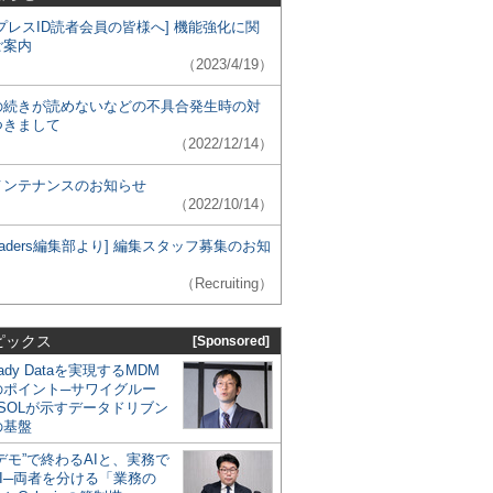
プレスID読者会員の皆様へ] 機能強化に関
ご案内
（2023/4/19）
の続きが読めないなどの不具合発生時の対
つきまして
（2022/12/14）
メンテナンスのお知らせ
（2022/10/14）
 Leaders編集部より] 編集スタッフ募集のお知
（Recruiting）
ピックス
[Sponsored]
eady Dataを実現するMDM
のポイント─サワイグルー
SOLが示すデータドリブン
の基盤
デモ”で終わるAIと、実務で
I─両者を分ける「業務の