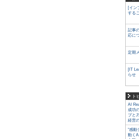
[イン
する
記事
応に
定期
[IT
らせ
ト
AI R
成功
プとJ
経営
“感動
動くA