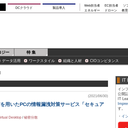
Web担当者
EC担当者
ソ
DCクラウド
製品導入
エネルギー
ドローン
教育
ロジー
特 集
データ活用
ワークスタイル
組織と人材
CIOコンピタンス
]
IT
インプ
公開
(2021/06/30)
IT 
Impre
術を用いたPCの情報漏洩対策サービス「セキュア
す。
・
イ
rtual Desktop
/
秘密分散