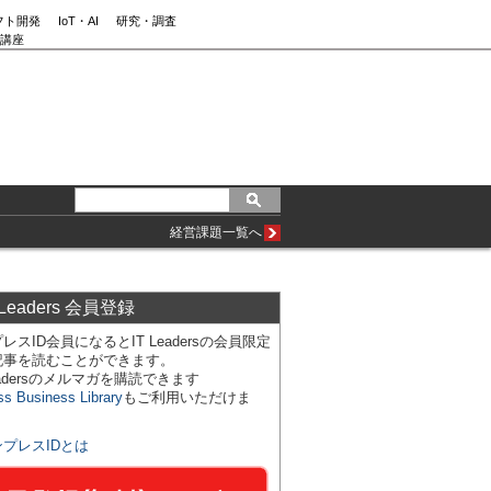
フト開発
IoT・AI
研究・調査
講座
経営課題一覧へ
 Leaders 会員登録
レスID会員になるとIT Leadersの会員限定
記事を読むことができます。
Leadersのメルマガを購読できます
ss Business Library
もご利用いただけま
ンプレスIDとは