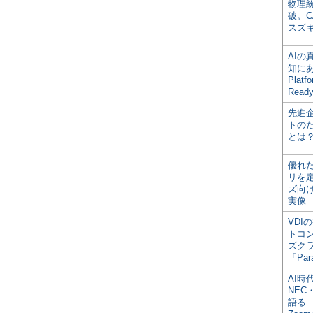
物理
破。C
スズ
AI
知にある
Plat
Read
先進
トの
とは
優れ
リを
ズ向
実像
VDI
トコ
ズク
「Par
AI時
NEC・
語る