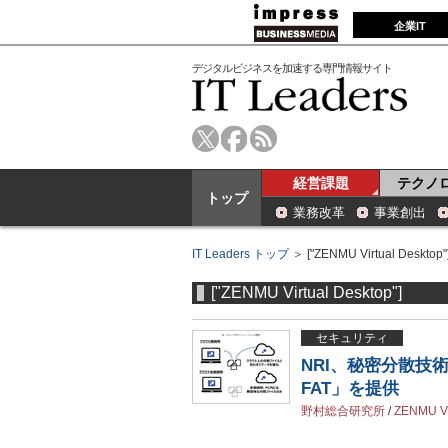
企業IT
デジタルビジネスを加速する専門情報サイト
経営課題
テクノ
トップ
業務改革
事業創出
IT Leaders トップ
＞ ["ZENMU Virtual Desktop"
["ZENMU Virtual Desktop"]
セキュリティ
NRI、秘密分散技
FAT」を提供
野村総合研究所
/
ZENMU Vi