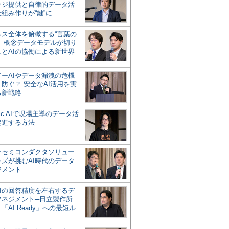
ッジ提供と自律的データ活
組み作りが“鍵”に
ネス全体を俯瞰する“言葉の
”、概念データモデルが切り
人とAIの協働による新世界
？
ドーAIやデータ漏洩の危機
防ぐ？ 安全なAI活用を実
る新戦略
ntic AIで現場主導のデータ活
促進する方法
ーセミコンダクタソリュー
ンズが挑むAI時代のデータ
ジメント
AIの回答精度を左右するデ
マネジメント─日立製作所
「AI Ready」への最短ル