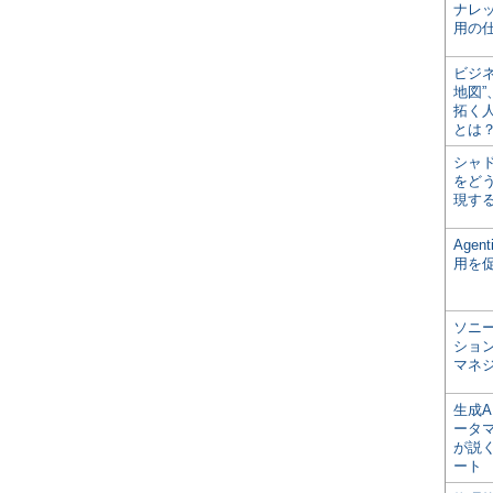
ナレ
用の仕
ビジ
地図
拓く
とは
シャ
をどう
現す
Age
用を
ソニ
ショ
マネ
生成
ータ
が説く
ート