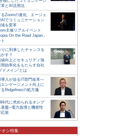
mを核にしたコミュニケーシ
革とAI活用法
るZoomの進化、エージェ
型AIでコミュニケーション
領域を変革
oom主催リアルイベント
opia On the Road Japan」
ート
年ぶりに到来したチャンスを
活かす？
価値向上とセキュリティ強
運用効率化をもたらす自社
“ドメイン”とは
I導入が迫るIT部門改革―
員エンゲージメント向上に
るRidgelinezの処方箋
AI時代に求められるオンプ
ス基盤─電力急増と機密性
対応策
チオシ特集