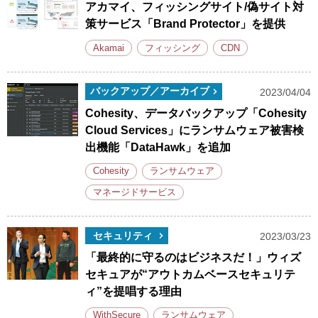
アカマイ、フィッシングサイト/偽サイト対
策サービス「Brand Protector」を提供
Akamai
フィッシング
CDN
バックアップ／アーカイブ
2023/04/04
Cohesity、データバックアップ「Cohesity
Cloud Services」にランサムウェア被害検
出機能「DataHawk」を追加
Cohesity
ランサムウェア
マネージドサービス
セキュリティ
2023/03/23
「最終的に守るのはビジネスだ！」ウィズ
セキュアが“アウトカムベースセキュリテ
ィ”を提唱する理由
WithSecure
ランサムウェア