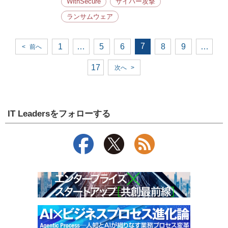
WithSecure
サイバー攻撃
ランサムウェア
7
1
…
5
6
8
9
…
<
前へ
17
次へ
>
IT Leadersをフォローする