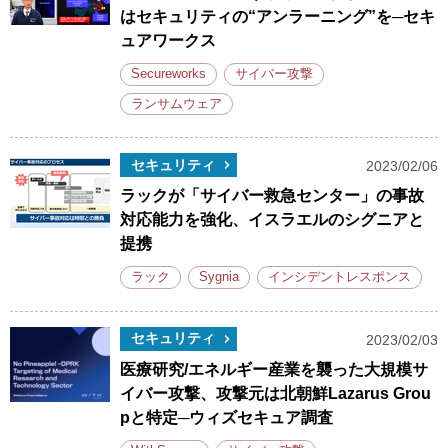
はセキュリティの“アンラーニング”を─セキ
ュアワークス
Secureworks
サイバー攻撃
ランサムウェア
セキュリティ
2023/02/06
ラックが「サイバー救急センター」の事故
対応能力を強化、イスラエルのシグニアと
提携
ラック
Sygnia
インシデントレスポンス
セキュリティ
2023/02/03
医療研究/エネルギー産業を襲った大規模サ
イバー攻撃、攻撃元は北朝鮮Lazarus Grou
pと特定─ウィズセキュア調査