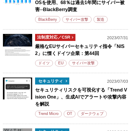
OSを使用、68％は過去1年間にサイバー被
害─BlackBerry調査
BlackBerry
サイバー攻撃
製造
法制度対応／CSR
2023/07/31
厳格なEUサイバーセキュリティ指令「NIS
2」に慄くドイツ企業：第44回
ドイツ
EU
サイバー攻撃
セキュリティ
2023/07/03
セキュリティリスクを可視化する「Trend V
ision One」、生成AIでアラートや攻撃内容
を解説
Trend Micro
OT
ダークウェブ