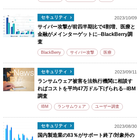
セキュリティ
2023/10/09
サイバー攻撃が前四半期比で4割増、医療と
金融がメインターゲットに─BlackBerry調
査
BlackBerry
サイバー攻撃
医療
セキュリティ
2023/09/11
ランサムウェア被害を法執行機関に相談す
ればコストを平均47万ドル下げられる─IBM
調査
IBM
ランサムウェア
ユーザー調査
セキュリティ
2023/08/30
国内製造業の83％がサポート終了/対象外の